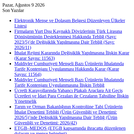
Pazar, Ağustos 9 2026
Son Yazılar
Elektronik Menşe ve Dolaşım Belgesi Düzenleyen Ülkeler
Listesi
Firmaların Yurt Dışı Kaynaklı Dövizlerinin Türk Lirasına
Dönüşümünün Desteklenmesi Hakkında Tebliğ (Sayı:
2023/5)’de Değişiklik Yapılmasına Dair Tebliğ (Sayı:
2026/11)
İthalat Rejimi Kararında Değişiklik Yapılmasına İlişkin Karar
(Karar Sayısı: 11563)
Maldivler Cumhuriyeti Menşeli Bazı Ürünlerin İthalatında
Tarife Kontenjanı Uygulanması Hakkında Karar (Karar
Sayısı: 11564)
Maldivler Cumhuriyeti Menşeli Bazı Ürünlerin İthalatında
Tarife Kontenjanı Uygulanmasına İlişkin Tebliğ
Ücretli Karayollarında Yabancı Plakalı Araçlara Ait Geçiş
Ücretleri ve İdari Para Cezaları ile Cezaların Tahsiline İlişkin
Yönetmelik
Tarım ve Orman Bakanlığının Kontrolüne Tabi Ürünlerin
İthalat Denetimi Tebliği (Ürün Güvenliği ve Denetimi:
2026/5)’nde Değişiklik Yapılmasına Dair Tebliğ (Ürün
Güvenliği ve Denetimi: 2026/42)
ETGB–MEDOS (ETGB kapsamında ihracatta düzenlenen
dolaşım ve menşe belgeleri)