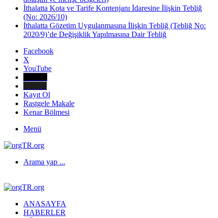
İthalatta Kota ve Tarife Kontenjanı İdaresine İlişkin Tebliğ
(No: 2026/10)
İthalatta Gözetim Uygulanmasına İlişkin Tebliğ (Tebliğ No:
2020/9)’de Değişiklik Yapılmasına Dair Tebliğ
Facebook
X
YouTube
E-Posta
Telefon
Kayıt Ol
Rastgele Makale
Kenar Bölmesi
Menü
Arama yap ...
ANASAYFA
HABERLER