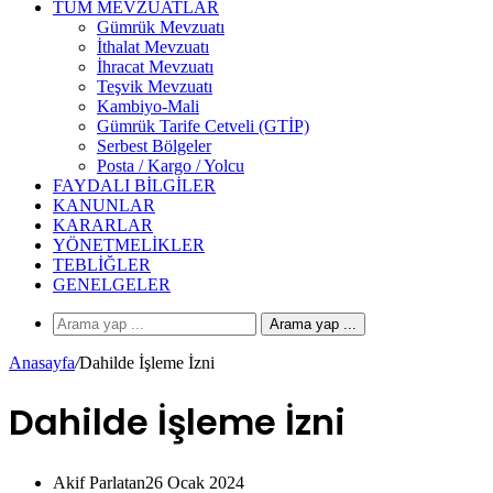
TÜM MEVZUATLAR
Gümrük Mevzuatı
İthalat Mevzuatı
İhracat Mevzuatı
Teşvik Mevzuatı
Kambiyo-Mali
Gümrük Tarife Cetveli (GTİP)
Serbest Bölgeler
Posta / Kargo / Yolcu
FAYDALI BILGILER
KANUNLAR
KARARLAR
YÖNETMELIKLER
TEBLIĞLER
GENELGELER
Arama yap ...
Anasayfa
/
Dahilde İşleme İzni
Dahilde İşleme İzni
Akif Parlatan
26 Ocak 2024