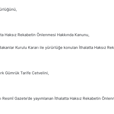
ürlüğünü,
alatta Haksız Rekabetin Önlenmesi Hakkında Kanunu,
 Bakanlar Kurulu Kararı ile yürürlüğe konulan İthalatta Haksız R
ürk Gümrük Tarife Cetvelini,
ılı Resmî Gazete’de yayımlanan İthalatta Haksız Rekabetin Önle