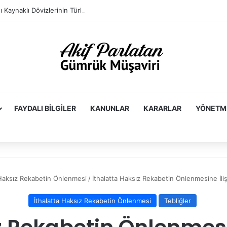
FAYDALI BILGILER
KANUNLAR
KARARLAR
YÖNETM
 Haksız Rekabetin Önlenmesi
/
İthalatta Haksız Rekabetin Önlenmesine İli
İthalatta Haksız Rekabetin Önlenmesi
Tebliğler