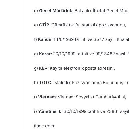
d)
Genel Müdürlük:
Bakanlık İthalat Genel Müd
e)
GTİP:
Gümrük tarife istatistik pozisyonunu,
f)
Kanun:
14/6/1989 tarihli ve 3577 sayılı İth
g)
Karar:
20/10/1999 tarihli ve 99/13482 sayılı
ğ)
KEP:
Kayıtlı elektronik posta adresini,
h)
TGTC:
İstatistik Pozisyonlarına Bölünmüş T
ı)
Vietnam:
Vietnam Sosyalist Cumhuriyeti’ni,
i)
Yönetmelik:
30/10/1999 tarihli ve 23861 say
ifade eder.