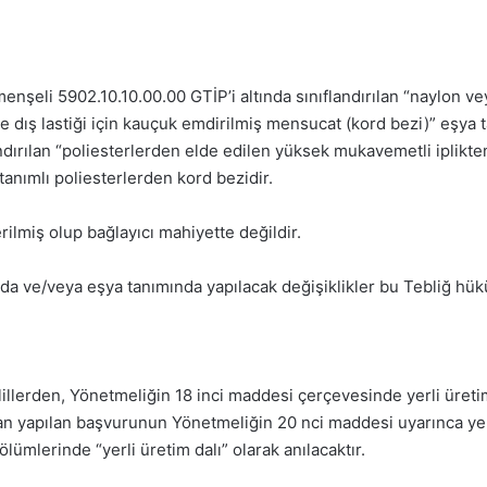
nşeli 5902.10.10.00.00 GTİP’i altında sınıflandırılan “naylon v
 ve dış lastiği için kauçuk emdirilmiş mensucat (kord bezi)” eşy
dırılan “poliesterlerden elde edilen yüksek mukavemetli iplikten h
anımlı poliesterlerden kord bezidir.
rilmiş olup bağlayıcı mahiyette değildir.
da ve/veya eşya tanımında yapılacak değişiklikler bu Tebliğ hü
lerden, Yönetmeliğin 18 inci maddesi çerçevesinde yerli üretim d
dan yapılan başvurunun Yönetmeliğin 20 nci maddesi uyarınca yerli
lümlerinde “yerli üretim dalı” olarak anılacaktır.