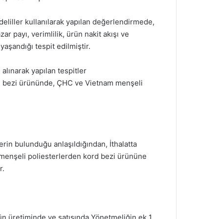
 deliller kullanılarak yapılan değerlendirmede,
azar payı, verimlilik, ürün nakit akışı ve
şandığı tespit edilmiştir.
 alınarak yapılan tespitler
ord bezi ürününde, ÇHC ve Vietnam menşeli
erin bulunduğu anlaşıldığından, İthalatta
menşeli poliesterlerden kord bezi ürününe
r.
ün üretiminde ve satışında Yönetmeliğin ek 1