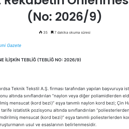
z Rekabetin Önlenmesin
(No: 2026/9)
35
7 dakika okuma süresi
smi Gazete
İLİŞKİN TEBLİĞ (TEBLİĞ NO: 2026/9)
 Kordsa Teknik Tekstil A.Ş. firması tarafından yapılan başvuruya 
yonu altında sınıflandırılan “naylon veya diğer poliamidlerden e
dirilmiş mensucat (kord bezi)” eşya tanımlı naylon kord bezi; Çin
ife istatistik pozisyonu altında sınıflandırılan “poliesterlerd
k emdirilmiş mensucat (kord bezi)” eşya tanımlı poliesterlerden k
ruşturmanın usul ve esaslarının belirlenmesidir.