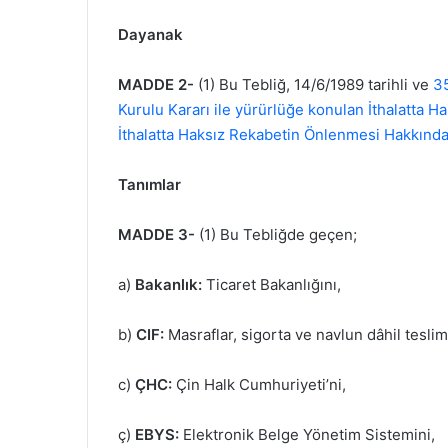
Dayanak
MADDE 2-
(1) Bu Tebliğ, 14/6/1989 tarihli ve
35
Kurulu Kararı ile yürürlüğe konulan İthalatta 
İthalatta Haksız Rekabetin Önlenmesi Hakkınd
Tanımlar
MADDE 3-
(1) Bu Tebliğde geçen;
a)
Bakanlık:
Ticaret Bakanlığını,
b)
CIF:
Masraflar, sigorta ve navlun dâhil teslim
c)
ÇHC:
Çin Halk Cumhuriyeti’ni,
ç)
EBYS:
Elektronik Belge Yönetim Sistemini,