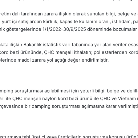
etim dalı tarafından zarara ilişkin olarak sunulan bilgi, belge ve
, yurt içi satışlardan kârlılık, kapasite kullanım oranı, istihdam, p
omik göstergelerinde 1/1/2022-30/9/2025 döneminde bozulmalar ya
ta ilişkin Bakanlık istatistik veri tabanında yer alan veriler esas
n kord bezi ürününde, ÇHC menşeli ithalatın; poliesterlerden k
lerinde maddi zarara yol açtığı değerlendirilmiştir.
ing soruşturması açılabilmesi için yeterli bilgi, belge ve delill
rı ile ÇHC menşeli naylon kord bezi ürünü ile ÇHC ve Vietnam 
çevesinde bir damping soruşturması açılmasına karar verilmişti
şturmaya tabi üretici veya üreticilerin soruşturma konusu ürün