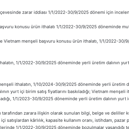
çevesinde zarar iddiası 1/1/2022-30/9/2025 dönemi için incelen
şvuru konusu ürün ithalatı 1/1/2022-30/9/2025 döneminde mutlak
e Vietnam menşeli başvuru konusu ürün ithalatı, 1/1/2022-30/9
atın, 1/1/2022-30/9/2025 döneminde yerli üretim dalının yurt içi 
şeli ithalatın, 1/10/2024-30/9/2025 döneminde yerli üretim dalının
ın yurt içi birim satış fiyatlarını baskıladığı; Vietnam menşeli
ırmadığı, 1/1/2023-30/9/2025 döneminde yerli üretim dalının yurt iç
 tarafından zarara ilişkin olarak sunulan bilgi, belge ve deliller 
 içi satışlardan kârlılık, kapasite kullanım oranı, istihdam, pazar p
lerinde 1/1/2022-30/9/2025 döneminde bozulmalar yaşandığı tes