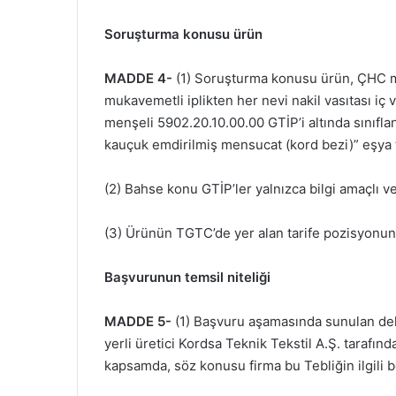
Soruşturma konusu ürün
MADDE 4-
(1) Soruşturma konusu ürün, ÇHC me
mukavemetli iplikten her nevi nakil vasıtası iç
menşeli 5902.20.10.00.00 GTİP’i altında sınıflan
kauçuk emdirilmiş mensucat (kord bezi)” eşya t
(2) Bahse konu GTİP’ler yalnızca bilgi amaçlı ve
(3) Ürünün TGTC’de yer alan tarife pozisyonun
Başvurunun temsil niteliği
MADDE 5-
(1) Başvuru aşamasında sunulan delil
yerli üretici Kordsa Teknik Tekstil A.Ş. tarafın
kapsamda, söz konusu firma bu Tebliğin ilgili bö