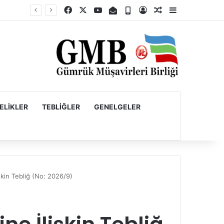
Facebook
X
YouTube
E-Posta
Telefon
Kayıt Ol
Rastgele Makale
Kenar Bölme
Firmaların Yurt Dışı Kaynaklı Dövizlerinin Türk Lirasına Dönüşümünün Desteklenmesi Hakkında Tebliğ (Sayı: 2023/5)’de Değişiklik Yapılmasına Dair Tebliğ (Sayı: 2026/11)
ELIKLER
TEBLIĞLER
GENELGELER
şkin Tebliğ (No: 2026/9)