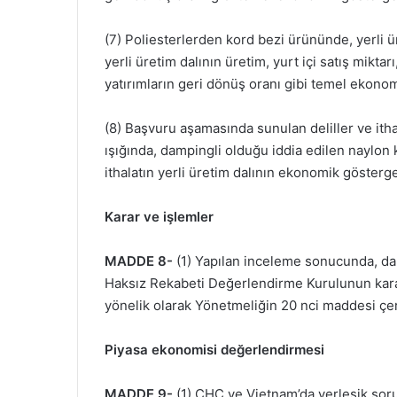
(7) Poliesterlerden kord bezi ürününde, yerli ür
yerli üretim dalının üretim, yurt içi satış miktarı
yatırımların geri dönüş oranı gibi temel ekon
(8) Başvuru aşamasında sunulan deliller ve ithala
ışığında, dampingli olduğu iddia edilen naylo
ithalatın yerli üretim dalının ekonomik gösterge
Karar ve işlemler
MADDE 8-
(1) Yapılan inceleme sonucunda, damp
Haksız Rekabeti Değerlendirme Kurulunun kara
yönelik olarak Yönetmeliğin 20 nci maddesi çer
Piyasa ekonomisi değerlendirmesi
MADDE 9-
(1) ÇHC ve Vietnam’da yerleşik soru