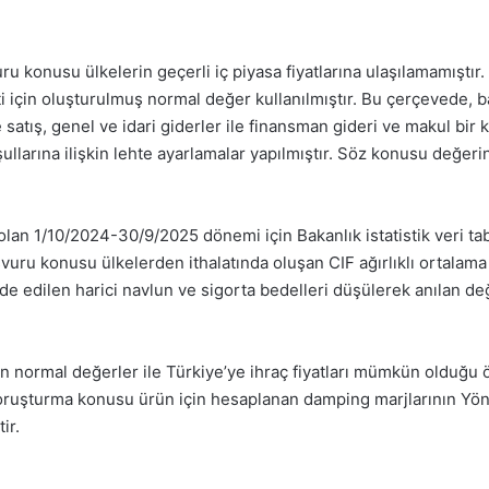
ru konusu ülkelerin geçerli iç piyasa fiyatlarına ulaşılamamıştı
i için oluşturulmuş normal değer kullanılmıştır. Bu çerçevede,
 satış, genel ve idari giderler ile finansman gideri ve makul bi
llarına ilişkin lehte ayarlamalar yapılmıştır. Söz konusu değeri
 olan 1/10/2024-30/9/2025 dönemi için Bakanlık istatistik veri t
uru konusu ülkelerden ithalatında oluşan CIF ağırlıklı ortalama i
 elde edilen harici navlun ve sigorta bedelleri düşülerek anılan 
n normal değerler ile Türkiye’ye ihraç fiyatları mümkün olduğu öl
 soruşturma konusu ürün için hesaplanan damping marjlarının Yö
ir.