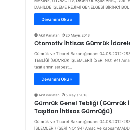
MAKİNE, OTOMOTİV, DİĞER ULAŞIM ARAÇLARI, 
DAHİLDE İŞLEME REJİMİ GENELGESİ BİRİNCİ BÖ
Devamını Oku »
Akif Parlatan
20 Mayıs 2018
Otomotiv İhtisas Gümrük İdarele
Gümrük ve Ticaret Bakanlığından: 04.08.2012-
TEBLİĞİ (GÜMRÜK İŞLEMLERİ) (SERİ NO: 94) Amaç 
taşıtlarının serbest…
Devamını Oku »
Akif Parlatan
5 Mayıs 2018
Gümrük Genel Tebliği (Gümrük İş
Taşıtları İhtisas Gümrüğü)
Gümrük ve Ticaret Bakanlığından: 04.08.2012-
İŞLEMLERİ) (SERİ NO: 94) Amaç ve kapsamMADD