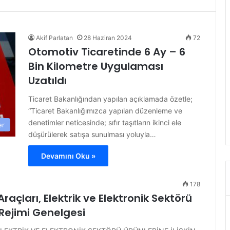
Akif Parlatan
28 Haziran 2024
72
Otomotiv Ticaretinde 6 Ay – 6
Bin Kilometre Uygulaması
Uzatıldı
Ticaret Bakanlığından yapılan açıklamada özetle;
“Ticaret Bakanlığımızca yapılan düzenleme ve
denetimler neticesinde; sıfır taşıtların ikinci ele
er
düşürülerek satışa sunulması yoluyla…
Devamını Oku »
178
açları, Elektrik ve Elektronik Sektörü
 Rejimi Genelgesi