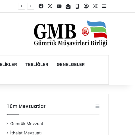
Facebook
X
YouTube
E-Posta
Telefon
Kayıt Ol
Rastgele Makale
Kenar Bölme
Firmaların Yurt Dışı Kaynaklı Dövizlerinin Türk Lirasına Dönüşümünün Desteklenmesi Hakkında Tebliğ (Sayı: 2023/5)’de Değişiklik Yapılmasına Dair Tebliğ (Sayı: 2026/11)
ELIKLER
TEBLIĞLER
GENELGELER
Tüm Mevzuatlar
Gümrük Mevzuatı
İthalat Mevzuatı