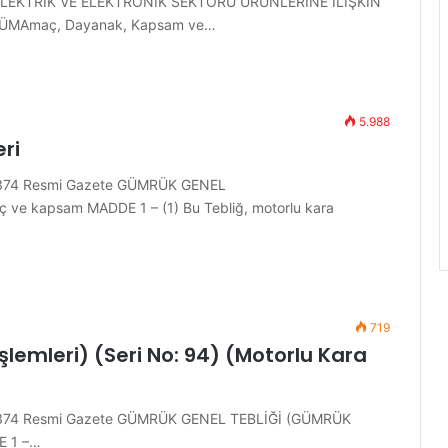
ELEKTRİK VE ELEKTRONİK SEKTÖRÜ ÜRÜNLERİNE İLİŞKİN
LÜMAmaç, Dayanak, Kapsam ve…
5.988
ri
28374 Resmi Gazete GÜMRÜK GENEL
ve kapsam MADDE 1 – (1) Bu Tebliğ, motorlu kara
719
lemleri) (Seri No: 94) (Motorlu Kara
28374 Resmi Gazete GÜMRÜK GENEL TEBLİĞİ (GÜMRÜK
E 1 –…