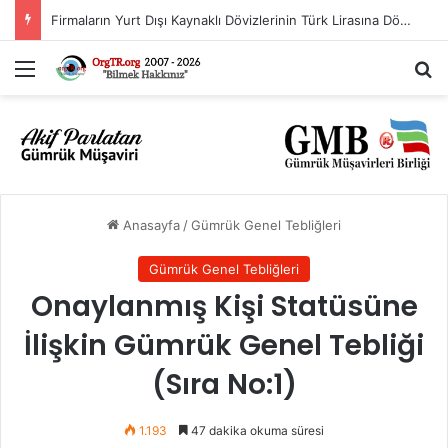
İthalat Rejimi Kararında Değişiklik Yapılmasına İlişkin Karar (Karar Sayısı: 11563)
Menü
A
Anasayfa
/
Gümrük Genel Tebliğleri
Gümrük Genel Tebliğleri
Onaylanmış Kişi Statüsüne
İlişkin Gümrük Genel Tebliği
(Sıra No:1)
1.193
47 dakika okuma süresi