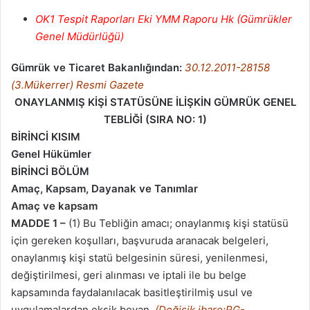
OK1 Tespit Raporları Eki YMM Raporu Hk (Gümrükler
Genel Müdürlüğü)
Gümrük ve Ticaret Bakanlığından:
30.12.2011-28158
(3.Mükerrer) Resmi Gazete
ONAYLANMIŞ KİŞİ STATÜSÜNE İLİŞKİN GÜMRÜK GENEL
TEBLİĞİ (SIRA NO: 1)
BİRİNCİ KISIM
Genel Hükümler
BİRİNCİ BÖLÜM
Amaç, Kapsam, Dayanak ve Tanımlar
Amaç ve kapsam
MADDE 1 –
(1) Bu Tebliğin amacı; onaylanmış kişi statüsü
için gereken koşulları, başvuruda aranacak belgeleri,
onaylanmış kişi statü belgesinin süresi, yenilenmesi,
değiştirilmesi, geri alınması ve iptali ile bu belge
kapsamında faydalanılacak basitleştirilmiş usul ve
uygulamalardan eksik beyan,
(Değişik ibare:RG-