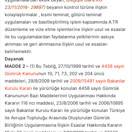
23/11/2016- 29897)
beyanın kontrol türüne ilişkin
kolaylaştırmalar , kısmi teminat, götürü teminat
uygulamaları ve basitleştirilmiş işlem kapsamında A.TR
düzenleme ve vize etme işlemlerine ilişkin usul ve esaslar
ile bu uygulamalardan faydalanma yetkilerinin askıya
alınması ve geri alınmasına ilişkin usul ve esasları
belirlemektir.
Dayanak
MADDE 2 –
(1) Bu Tebliğ, 27/10/1999 tarihli ve
4458 sayılı
Gümrük Kanunu
nun 10, 71, 73, 202 ve 204 üncü
maddeleri, 29/9/2009 tarihli ve
2009/15481 sayılı Bakanlar
Kurulu Karar
ı ile yürürlüğe konulan 4458 sayılı Gümrük
Kanununun Bazı Maddelerinin Uygulanması Hakkında
Kararın 116 ncı maddesi, 23/8/2006 tarihli ve 2006/10895
sayılı Bakanlar Kurulu Kararı ile yürürlüğe konulan Türkiye
ile Avrupa Topluluğu Arasında Oluşturulan Gümrük
Birliğinin Uygulanmasına İlişkin Esaslar Hakkında Kararın