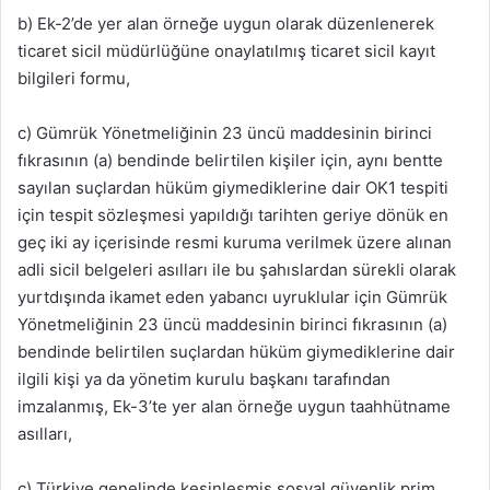
b) Ek-2’de yer alan örneğe uygun olarak düzenlenerek
ticaret sicil müdürlüğüne onaylatılmış ticaret sicil kayıt
bilgileri formu,
c) Gümrük Yönetmeliğinin 23 üncü maddesinin birinci
fıkrasının (a) bendinde belirtilen kişiler için, aynı bentte
sayılan suçlardan hüküm giymediklerine dair OK1 tespiti
için tespit sözleşmesi yapıldığı tarihten geriye dönük en
geç iki ay içerisinde resmi kuruma verilmek üzere alınan
adli sicil belgeleri asılları ile bu şahıslardan sürekli olarak
yurtdışında ikamet eden yabancı uyruklular için Gümrük
Yönetmeliğinin 23 üncü maddesinin birinci fıkrasının (a)
bendinde belirtilen suçlardan hüküm giymediklerine dair
ilgili kişi ya da yönetim kurulu başkanı tarafından
imzalanmış, Ek-3’te yer alan örneğe uygun taahhütname
asılları,
ç) Türkiye genelinde kesinleşmiş sosyal güvenlik prim