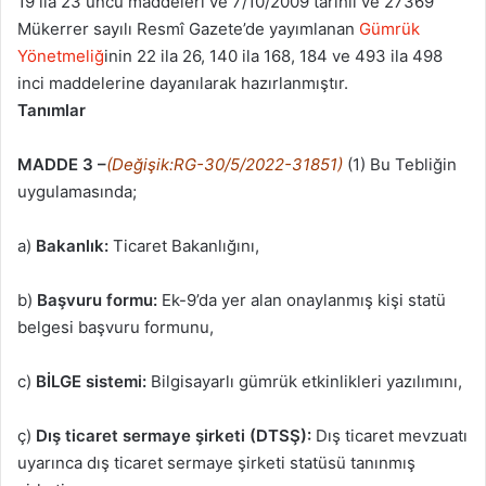
19 ila 23 üncü maddeleri ve 7/10/2009 tarihli ve 27369
Mükerrer sayılı Resmî Gazete’de yayımlanan
Gümrük
Yönetmeliğ
inin 22 ila 26, 140 ila 168, 184 ve 493 ila 498
inci maddelerine dayanılarak hazırlanmıştır.
Tanımlar
MADDE 3 –
(Değişik:RG-30/5/2022-31851)
(1) Bu Tebliğin
uygulamasında;
a)
Bakanlık:
Ticaret Bakanlığını,
b)
Başvuru formu:
Ek-9’da yer alan onaylanmış kişi statü
belgesi başvuru formunu,
c)
BİLGE sistemi:
Bilgisayarlı gümrük etkinlikleri yazılımını,
ç)
Dış ticaret sermaye şirketi (DTSŞ):
Dış ticaret mevzuatı
uyarınca dış ticaret sermaye şirketi statüsü tanınmış