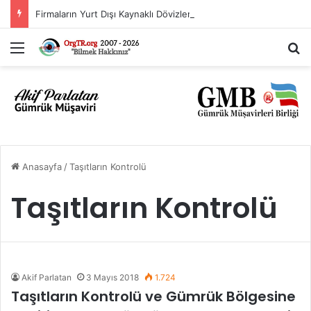
Firmaların Yurt Dışı Kaynaklı Dövizlerinin Türk Lirasına Dönüşümünün Desteklenmesi Hakkında Tebliğ (Sayı: 2023/5)’de Değişiklik Yapılmasına Dair Tebliğ (Sayı: 2026/11)
Menü
A
Anasayfa
/
Taşıtların Kontrolü
Taşıtların Kontrolü
Akif Parlatan
3 Mayıs 2018
1.724
Taşıtların Kontrolü ve Gümrük Bölgesine