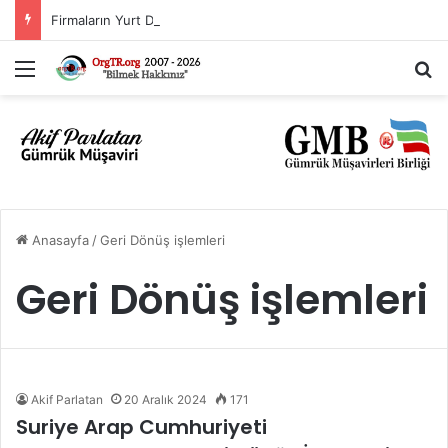
Firmaların Yurt Dışı Kaynaklı Dövizlerinin Türk Lirasına Dönüşümünün Desteklenmesi Hakkında Tebliğ (Sayı: 2023/5)’de Değişiklik Yapılmasına Dair Tebliğ (Sayı: 2026/11)
Menü
A
Anasayfa
/
Geri Dönüş işlemleri
Geri Dönüş işlemleri
Akif Parlatan
20 Aralık 2024
171
Suriye Arap Cumhuriyeti