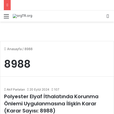
Menü
A
Anasayfa
/
8988
8988
Akif Parlatan
20 Eylül 2024
107
Polyester Elyaf İthalatında Korunma
Önlemi Uygulanmasına İlişkin Karar
(Karar Sayısı: 8988)