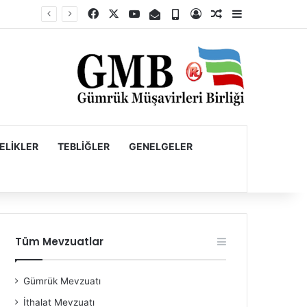
Facebook
X
YouTube
E-Posta
Telefon
Kayıt Ol
Rastgele Makale
Kenar Bölme
Firmaların Yurt Dışı Kaynaklı Dövizlerinin Türk Lirasına Dönüşümünün Desteklenmesi Hakkında Tebliğ (Sayı: 2023/5)’de Değişiklik Yapılmasına Dair Tebliğ (Sayı: 2026/11)
ELIKLER
TEBLIĞLER
GENELGELER
Tüm Mevzuatlar
Gümrük Mevzuatı
İthalat Mevzuatı