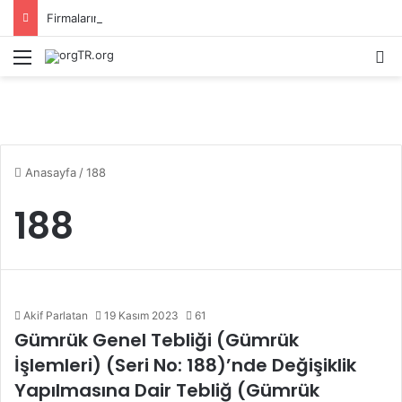
Firmaların Yurt Dışı Kaynaklı Dövizlerinin Türk Lirasına Dönüşümünün Desteklenmesi Hakkında Tebliğ (Sayı: 2023/5)’de Değişiklik Yapılmasına Dair Tebliğ (Sayı: 2026/11)
Menü
A
Anasayfa
/
188
188
Akif Parlatan
19 Kasım 2023
61
Gümrük Genel Tebliği (Gümrük
İşlemleri) (Seri No: 188)’nde Değişiklik
Yapılmasına Dair Tebliğ (Gümrük