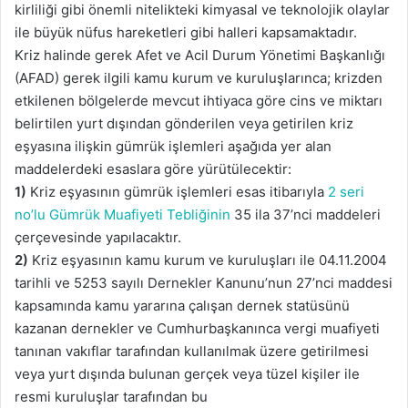
kirliliği gibi önemli nitelikteki kimyasal ve teknolojik olaylar
ile büyük nüfus hareketleri gibi halleri kapsamaktadır.
Kriz halinde gerek Afet ve Acil Durum Yönetimi Başkanlığı
(AFAD) gerek ilgili kamu kurum ve kuruluşlarınca; krizden
etkilenen bölgelerde mevcut ihtiyaca göre cins ve miktarı
belirtilen yurt dışından gönderilen veya getirilen kriz
eşyasına ilişkin gümrük işlemleri aşağıda yer alan
maddelerdeki esaslara göre yürütülecektir:
1)
Kriz eşyasının gümrük işlemleri esas itibarıyla
2 seri
no’lu Gümrük Muafiyeti Tebliğinin
35 ila 37’nci maddeleri
çerçevesinde yapılacaktır.
2)
Kriz eşyasının kamu kurum ve kuruluşları ile 04.11.2004
tarihli ve 5253 sayılı Dernekler Kanunu’nun 27’nci maddesi
kapsamında kamu yararına çalışan dernek statüsünü
kazanan dernekler ve Cumhurbaşkanınca vergi muafiyeti
tanınan vakıflar tarafından kullanılmak üzere getirilmesi
veya yurt dışında bulunan gerçek veya tüzel kişiler ile
resmi kuruluşlar tarafından bu