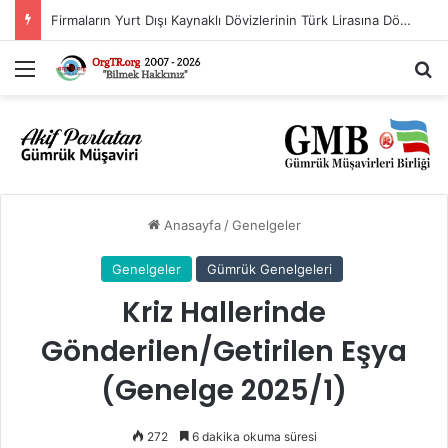
Firmaların Yurt Dışı Kaynaklı Dövizlerinin Türk Lirasına Dönüşümünün Desteklenmesi Hakkında Tebliğ (Sayı: 2023/5)’de Değişiklik Yapılmasına Dair Tebliğ (Sayı: 2026/11)
Menü
A
Anasayfa
/
Genelgeler
Genelgeler
Gümrük Genelgeleri
Kriz Hallerinde
Gönderilen/Getirilen Eşya
(Genelge 2025/1)
272
6 dakika okuma süresi