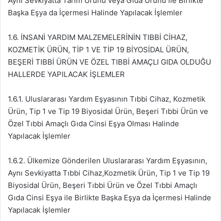
Aynı Sevkiyatta Tarım Ürünü veya Gıda Ürünü ile Birlikte
Başka Eşya da İçermesi Halinde Yapılacak İşlemler
1.6. İNSANİ YARDIM MALZEMELERİNİN TIBBİ CİHAZ,
KOZMETİK ÜRÜN, TİP 1 VE TİP 19 BİYOSİDAL ÜRÜN,
BEŞERİ TIBBİ ÜRÜN VE ÖZEL TIBBİ AMAÇLI GIDA OLDUĞU
HALLERDE YAPILACAK İŞLEMLER
1.6.1. Uluslararası Yardım Eşyasının Tıbbi Cihaz, Kozmetik
Ürün, Tip 1 ve Tip 19 Biyosidal Ürün, Beşeri Tıbbi Ürün ve
Özel Tıbbi Amaçlı Gıda Cinsi Eşya Olması Halinde
Yapılacak İşlemler
1.6.2. Ülkemize Gönderilen Uluslararası Yardım Eşyasının,
Aynı Sevkiyatta Tıbbi Cihaz,Kozmetik Ürün, Tip 1 ve Tip 19
Biyosidal Ürün, Beşeri Tıbbi Ürün ve Özel Tıbbi Amaçlı
Gıda Cinsi Eşya ile Birlikte Başka Eşya da İçermesi Halinde
Yapılacak İşlemler