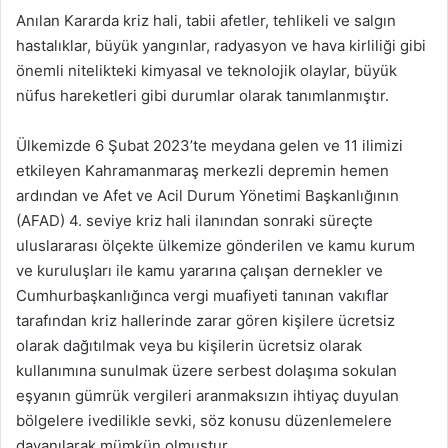
Anılan Kararda kriz hali, tabii afetler, tehlikeli ve salgın
hastalıklar, büyük
yangınlar, radyasyon ve hava kirliliği gibi
önemli nitelikteki kimyasal ve
teknolojik olaylar, büyük
nüfus hareketleri gibi durumlar olarak tanımlanmıştır.
Ülkemizde 6 Şubat 2023’te meydana gelen ve 11 ilimizi
etkileyen
Kahramanmaraş merkezli depremin hemen
ardından ve Afet ve Acil Durum
Yönetimi Başkanlığının
(AFAD) 4. seviye kriz hali ilanından sonraki süreçte
uluslararası ölçekte ülkemize gönderilen ve kamu kurum
ve kuruluşları ile kamu yararına çalışan dernekler ve
Cumhurbaşkanlığınca vergi muafiyeti tanınan
vakıflar
tarafından kriz hallerinde zarar gören kişilere ücretsiz
olarak dağıtılmak veya bu kişilerin ücretsiz olarak
kullanımına sunulmak üzere serbest dolaşıma
sokulan
eşyanın gümrük vergileri aranmaksızın ihtiyaç duyulan
bölgelere
ivedilikle sevki, söz konusu düzenlemelere
dayanılarak mümkün olmuştur.