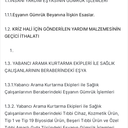
1.1.İNSANİ YARDIM EŞYASININ GÜMRÜK İŞLEMLERİ
1.1.1.
Eşyanın Gümrük Beyanına İlişkin Esaslar.
1.2.
KRİZ HALİ İÇİN GÖNDERİLEN YARDIM MALZEMESİNİN
GEÇİCİ İTHALATI
1.3. YABANCI ARAMA KURTARMA EKİPLERİ İLE SAĞLIK
ÇALIŞANLARININ BERABERİNDEKİ EŞYA
1.3.1.Yabancı Arama Kurtarma Ekipleri ile Sağlık
Çalışanlarının Beraberindeki Eşyanın Gümrük İşlemleri
1.3.2. Yabancı Arama Kurtarma Ekipleri ile Sağlık
Çalışanlarının Beraberindeki Tıbbi Cihaz, Kozmetik Ürün,
Tip 1 ve Tip 19 Biyosidal Ürün, Beşeri Tıbbi Ürün ve Özel
Tıbbi Amaçlı Gıda Türündeki Eşyanın Gümrük İşlemleri