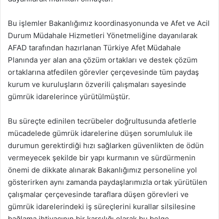
Bu işlemler Bakanlığımız koordinasyonunda ve Afet ve Acil
Durum Müdahale
Hizmetleri Yönetmeliğine dayanılarak
AFAD tarafından hazırlanan Türkiye Afet Müdahale
Planında yer alan ana çözüm ortakları ve destek çözüm
ortaklarına atfedilen görevler çerçevesinde tüm paydaş
kurum ve kuruluşların özverili
çalışmaları sayesinde
gümrük idarelerince yürütülmüştür.
Bu süreçte edinilen tecrübeler doğrultusunda afetlerle
mücadelede gümrük idarelerine düşen sorumluluk ile
durumun gerektirdiği hızı sağlarken güvenlikten de ödün
vermeyecek şekilde bir yapı kurmanın ve sürdürmenin
önemi de dikkate
alınarak Bakanlığımız personeline yol
gösterirken aynı zamanda paydaşlarımızla
ortak yürütülen
çalışmalar çerçevesinde taraflara düşen görevleri ve
gümrük idarelerindeki iş süreçlerini kurallar silsilesine
bağlama ihtiyacının bir karşılığı olarak bu belge