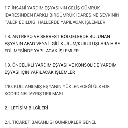
1.7. İNSANİ YARDIM EŞYASININ GELİŞ GÜMRÜK
İDARESİNDEN FARKLI BİRGÜMRÜK İDARESİNE SEVKİNİN
TALEP EDİLDİĞİ HALLERDE YAPILACAK İŞLEMLER
1.8.
ANTREPO VE SERBEST BÖLGELERDE BULUNAN
EŞYANIN AFAD VEYA İLGİLİ KURUM/KURULUŞLARA HİBE
EDİLMESİNDE YAPILACAK İŞLEMLER
1.9.
ÖNCELİKLİ YARDIM EŞYASI VE KONSOLİDE YARDIM
EŞYASI İÇİN YAPILACAK İŞLEMLER
1.10. KULLANILMIŞ EŞYANIN YÜKLENECEĞİ ÜLKEDE
KOORDİNELİAYRIŞTIRILMASI
2. İLETİŞİM BİLGİLERİ
2.1. TİCARET BAKANLIĞI GÜMRÜKLER GENEL