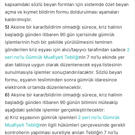
kapsamdaki sözlü beyan formları için sistemde özet beyan
açma ve kıymet bildirim formu doldurulması aşamaları
kaldırılmıştır.
5)
Aksine bir karar/bildirim olmadığı sürece, kriz halinin
başladığı günden itibaren 90 gün içerisinde gümrük
işlemlerinin hızlı bir şekilde yürütülmesini teminen
gönderilen kriz eşyası için alıcı/taşıyıcı tarafından sadece
2
seri no’lu Gümrük Muafiyeti Tebliği
nin 7 no’lu ekinde yer
alan tabloya uygun olarak düzenlenecek eşya listesinin
sunulmasıyla işlemler sonuçlandırılacaktır. Sözlü beyan
formu, eşyanın tesliminden sonra gümrük idaresince
elektronik ortamda düzenlenecektir.
6)
Aksine bir karar/bildirim olmadığı sürece, kriz halinin
başladığı günden itibaren 90 günün bitimini müteakip
aşağıdaki şekilde işlemler gerçekleştirilecektir:
a) Kriz eşyasının gümrük işlemleri
2 seri no’lu Gümrük
Muafiyeti Tebliği
nin ilgili hükümleri çerçevesinde gerekli
kontrollerin yapılması suretiyle anılan Tebliğin 7 no’lu