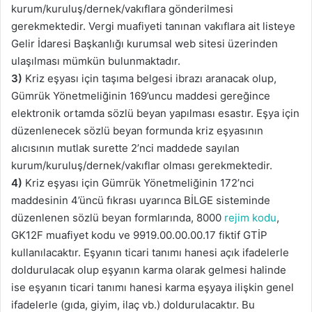
kurum/kuruluş/dernek/vakıflara gönderilmesi
gerekmektedir. Vergi muafiyeti tanınan vakıflara ait listeye
Gelir İdaresi Başkanlığı kurumsal web sitesi üzerinden
ulaşılması mümkün bulunmaktadır.
3)
Kriz eşyası için taşıma belgesi ibrazı aranacak olup,
Gümrük Yönetmeliğinin 169’uncu maddesi gereğince
elektronik ortamda sözlü beyan yapılması esastır. Eşya için
düzenlenecek sözlü beyan formunda kriz eşyasının
alıcısının mutlak surette 2’nci maddede sayılan
kurum/kuruluş/dernek/vakıflar olması gerekmektedir.
4)
Kriz eşyası için Gümrük Yönetmeliğinin 172’nci
maddesinin 4’üncü fıkrası uyarınca BİLGE sisteminde
düzenlenen sözlü beyan formlarında, 8000
rejim kodu
,
GK12F muafiyet kodu ve 9919.00.00.00.17 fiktif GTİP
kullanılacaktır. Eşyanın ticari tanımı hanesi açık ifadelerle
doldurulacak olup eşyanın karma olarak gelmesi halinde
ise eşyanın ticari tanımı hanesi karma eşyaya ilişkin genel
ifadelerle (gıda, giyim, ilaç vb.) doldurulacaktır. Bu