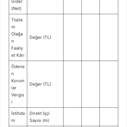
Gider
(Net)
Topla
m
Olağa
Değer (TL)
n
Faaliy
et Kârı
Ödene
n
Kurum
Değer (TL)
lar
Vergis
i
İstihda
Direkt İşçi
m
Sayısı (m)