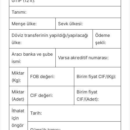
GTİP (12’li):
Tanımı:
Menşe ülke:
Sevk ülkesi:
Döviz transferinin yapıldığı/yapılacağı
Ödeme
ülke:
şekli:
Aracı banka ve şube
Varsa akreditif numarası:
ismi:
Miktar
FOB değeri:
Birim fiyat CIF/(Kg):
(Kg):
Miktar
Birim fiyat
CIF değeri:
(Adet)
CIF/(Adet):
İthalat
Tarih:
için
öngör
Gümrük kapısı: