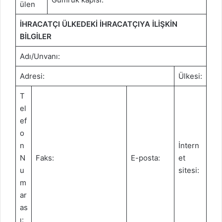
ülen
İHRACATÇI ÜLKEDEKİ İHRACATÇIYA İLİŞKİN
BİLGİLER
Adı/Unvanı:
Adresi:
Ülkesi:
T
el
ef
o
n
İntern
N
Faks:
E-posta:
et
u
sitesi:
m
ar
as
ı: