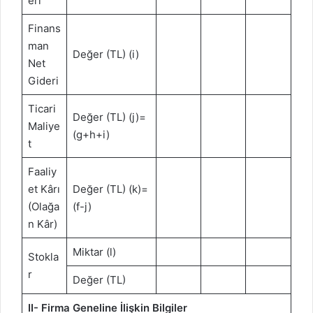
eri
Finans
man
Değer (TL) (i)
Net
Gideri
Ticari
Değer (TL) (j)=
Maliye
(g+h+i)
t
Faaliy
et Kârı
Değer (TL) (k)=
(Olağa
(f-j)
n Kâr)
Miktar (l)
Stokla
r
Değer (TL)
II- Firma Geneline İlişkin Bilgiler