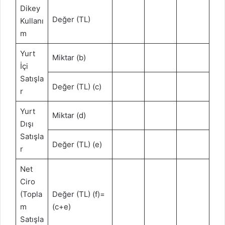
Dikey
Değer (TL)
Kullanı
m
Yurt
Miktar (b)
İçi
Satışla
Değer (TL) (c)
r
Yurt
Miktar (d)
Dışı
Satışla
Değer (TL) (e)
r
Net
Ciro
(Topla
Değer (TL) (f)=
m
(c+e)
Satışla