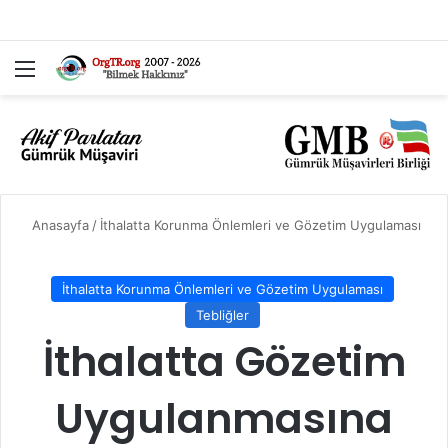
Menü
Ar
Anasayfa
/
İthalatta Korunma Önlemleri ve Gözetim Uygulaması
İthalatta Korunma Önlemleri ve Gözetim Uygulaması
Tebliğler
İthalatta Gözetim
Uygulanmasına