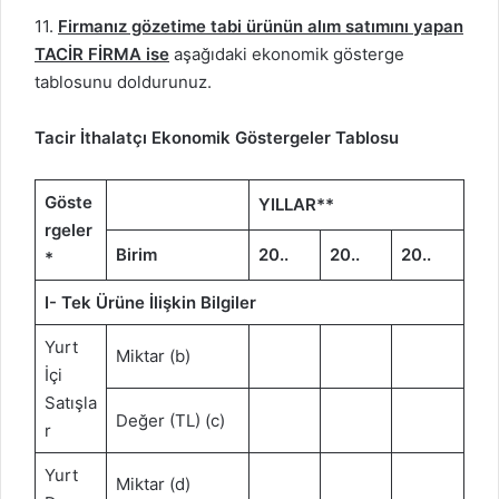
11.
Firmanız gözetime tabi ürünün alım satımını yapan
TACİR FİRMA ise
aşağıdaki ekonomik gösterge
tablosunu doldurunuz.
Tacir İthalatçı Ekonomik Göstergeler Tablosu
Göste
YILLAR**
rgeler
Birim
20..
20..
20..
*
I- Tek Ürüne İlişkin Bilgiler
Yurt
Miktar (b)
İçi
Satışla
Değer (TL) (c)
r
Yurt
Miktar (d)