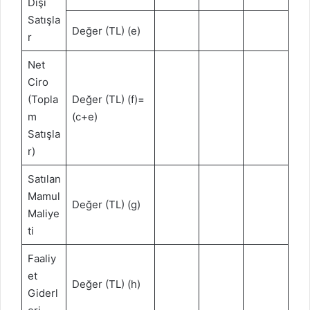
Dışı
Satışla
Değer (TL) (e)
r
Net
Ciro
(Topla
Değer (TL) (f)=
m
(c+e)
Satışla
r)
Satılan
Mamul
Değer (TL) (g)
Maliye
ti
Faaliy
et
Değer (TL) (h)
Giderl