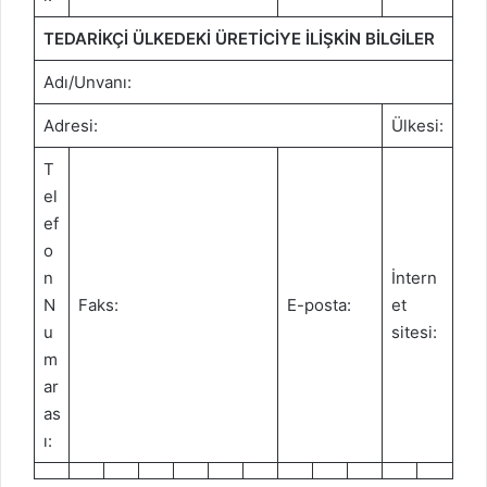
TEDARİKÇİ ÜLKEDEKİ ÜRETİCİYE İLİŞKİN BİLGİLER
Adı/Unvanı:
Adresi:
Ülkesi:
T
el
ef
o
n
İntern
N
Faks:
E-posta:
et
u
sitesi:
m
ar
as
ı: