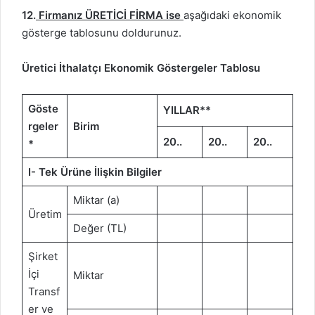
12.
Firmanız ÜRETİCİ FİRMA ise
aşağıdaki ekonomik
gösterge tablosunu doldurunuz.
Üretici İthalatçı Ekonomik Göstergeler Tablosu
Göste
YILLAR**
rgeler
Birim
20..
20..
20..
*
I- Tek Ürüne İlişkin Bilgiler
Miktar (a)
Üretim
Değer (TL)
Şirket
İçi
Miktar
Transf
er ve