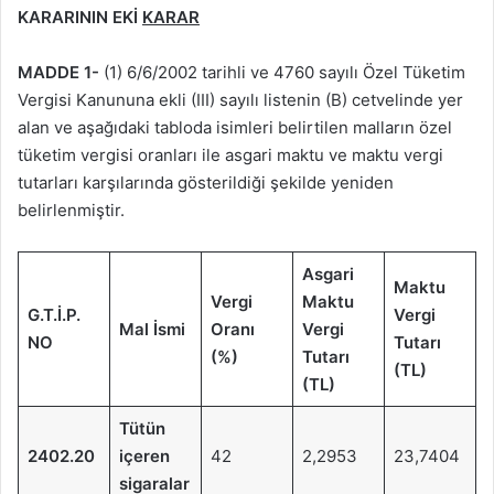
KARARININ EKİ
KARAR
MADDE 1-
(1) 6/6/2002 tarihli ve 4760 sayılı Özel Tüketim
Vergisi Kanununa ekli (III) sayılı listenin (B) cetvelinde yer
alan ve aşağıdaki tabloda isimleri belirtilen malların özel
tüketim vergisi oranları ile asgari maktu ve maktu vergi
tutarları karşılarında gösterildiği şekilde yeniden
belirlenmiştir.
Asgari
Maktu
Vergi
Maktu
G.T.İ.P.
Vergi
Mal İsmi
Oranı
Vergi
NO
Tutarı
(%)
Tutarı
(TL)
(TL)
Tütün
2402.20
içeren
42
2,2953
23,7404
sigaralar