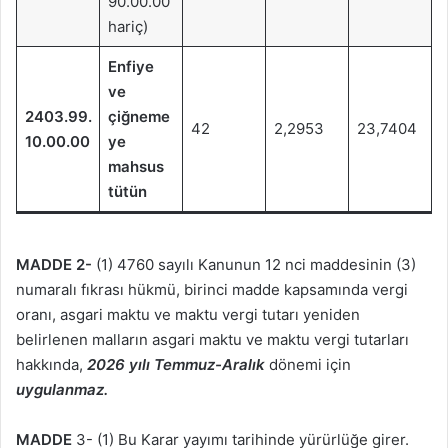
90.00.00
hariç)
Enfiye
ve
2403.99.
çiğneme
42
2,2953
23,7404
10.00.00
ye
mahsus
tütün
MADDE 2-
(1) 4760 sayılı Kanunun 12 nci maddesinin (3)
numaralı fıkrası hükmü, birinci madde kapsamında vergi
oranı, asgari maktu ve maktu vergi tutarı yeniden
belirlenen malların asgari maktu ve maktu vergi tutarları
hakkında,
2026 yılı Temmuz-Aralık
dönemi için
uygulanmaz.
MADDE
3- (1) Bu Karar yayımı tarihinde yürürlüğe girer.