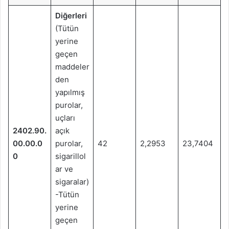
Diğerleri
(Tütün
yerine
geçen
maddeler
den
yapılmış
purolar,
uçları
2402.90.
açık
00.00.0
purolar,
42
2,2953
23,7404
0
sigarillol
ar ve
sigaralar)
-Tütün
yerine
geçen