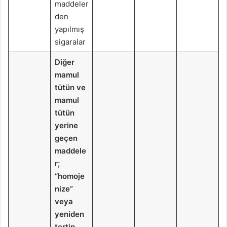
maddeler
den
yapılmış
sigaralar
Diğer
mamul
tütün ve
mamul
tütün
yerine
geçen
maddele
r;
“homoje
nize”
veya
yeniden
tertip