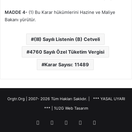
MADDE 4-
(1) Bu Karar hükümlerini Hazine ve Maliye
Bakanı yürütür.
(III) Sayılı Listenin (B) Cetveli
4760 Sayılı Özel Tüketim Vergisi
Karar Sayısı: 11489
Orgtr.Org | 2007-
2026 Tüm Hakları Saklıdır. |
*** YASAL UYARI
***
|
1U2G Web Tasarım
Facebook
X
YouTube
E-
Telefon