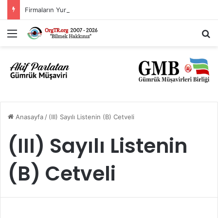
Firmaların Yurt Dışı Kaynaklı Dövizlerinin Türk Lirasına Dönüşümünün Desteklenmesi Hakkında Tebliğ (Sayı: 2023/5)’de Değişiklik Yapılmasına Dair Tebliğ (Sayı: 2026/11)
Menü
A
Anasayfa
/
(III) Sayılı Listenin (B) Cetveli
(III) Sayılı Listenin
(B) Cetveli