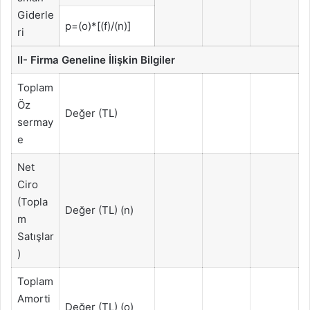
Giderle
p=(o)*[(f)/(n)]
ri
II- Firma Geneline İlişkin Bilgiler
Toplam
Öz
Değer (TL)
sermay
e
Net
Ciro
(Topla
Değer (TL) (n)
m
Satışlar
)
Toplam
Amorti
Değer (TL) (o)