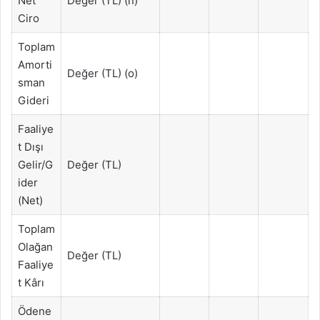
Net
Değer (TL) (n)
Ciro
Toplam
Amorti
Değer (TL) (o)
sman
Gideri
Faaliye
t Dışı
Gelir/G
Değer (TL)
ider
(Net)
Toplam
Olağan
Değer (TL)
Faaliye
t Kârı
Ödene