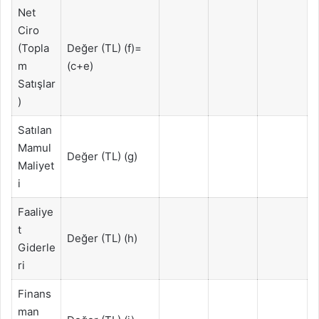
Net
Ciro
(Topla
Değer (TL) (f)=
m
(c+e)
Satışlar
)
Satılan
Mamul
Değer (TL) (g)
Maliyet
i
Faaliye
t
Değer (TL) (h)
Giderle
ri
Finans
man