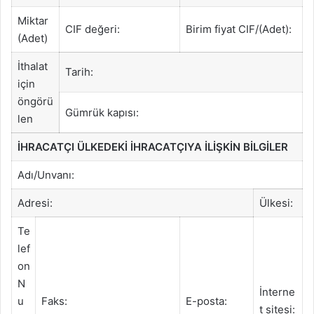
Miktar
CIF değeri:
Birim fiyat CIF/(Adet):
(Adet)
İthalat
Tarih:
için
öngörü
Gümrük kapısı:
len
İHRACATÇI ÜLKEDEKİ İHRACATÇIYA İLİŞKİN BİLGİLER
Adı/Unvanı:
Adresi:
Ülkesi:
Te
lef
on
N
İnterne
u
Faks:
E-posta:
t sitesi: