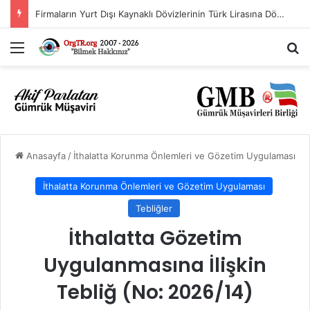
Firmaların Yurt Dışı Kaynaklı Dövizlerinin Türk Lirasına Dönüşümünün Desteklenmesi Hakkında Tebliğ (Sayı: 2023/5)’de Değişiklik Yapılmasına Dair Tebliğ (Sayı: 2026/11)
Menü
Ar
Anasayfa
/
İthalatta Korunma Önlemleri ve Gözetim Uygulaması
İthalatta Korunma Önlemleri ve Gözetim Uygulaması
Tebliğler
İthalatta Gözetim
Uygulanmasına İlişkin
Tebliğ (No: 2026/14)