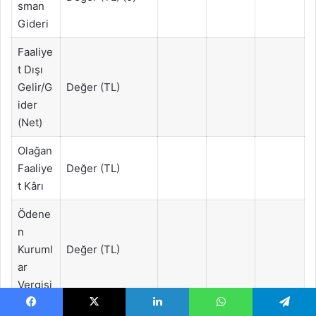
sman
Gideri
Faaliye
t Dışı
Gelir/G
Değer (TL)
ider
(Net)
Olağan
Faaliye
Değer (TL)
t Kârı
Ödene
n
Kuruml
Değer (TL)
ar
Vergisi
İstihda
Direkt İşçi sayısı
Facebook
X
LinkedIn
WhatsApp
Telegram