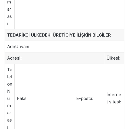
m
ar
as
ı:
TEDARİKÇİ ÜLKEDEKİ ÜRETİCİYE İLİŞKİN BİLGİLER
Adı/Unvanı:
Adresi:
Ülkesi:
Te
lef
on
N
İnterne
u
Faks:
E-posta:
t sitesi:
m
ar
as
ı: