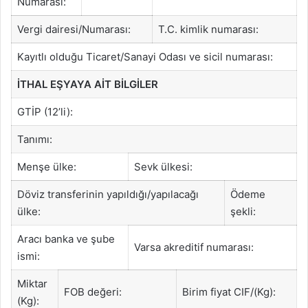
Numarası:
Vergi dairesi/Numarası:
T.C. kimlik numarası:
Kayıtlı olduğu Ticaret/Sanayi Odası ve sicil numarası:
İTHAL EŞYAYA AİT BİLGİLER
GTİP (12’li):
Tanımı:
Menşe ülke:
Sevk ülkesi:
Döviz transferinin yapıldığı/yapılacağı
Ödeme
ülke:
şekli:
Aracı banka ve şube
Varsa akreditif numarası:
ismi:
Miktar
FOB değeri:
Birim fiyat CIF/(Kg):
(Kg):