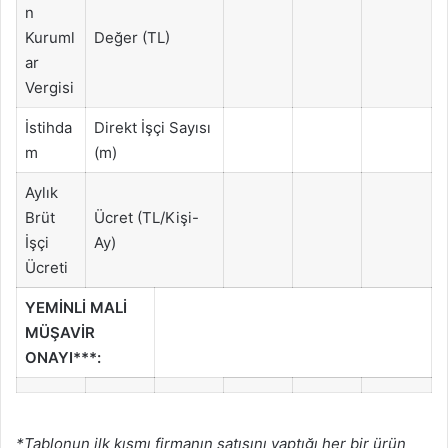
n
Kuruml
Değer (TL)
ar
Vergisi
İstihda
Direkt İşçi Sayısı
m
(m)
Aylık
Brüt
Ücret (TL/Kişi-
İşçi
Ay)
Ücreti
YEMİNLİ MALİ
MÜŞAVİR
ONAYI***:
*Tablonun ilk kısmı firmanın satışını yaptığı her bir ürün