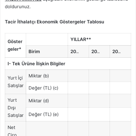
doldurunuz.
Tacir İthalatçı Ekonomik Göstergeler Tablosu
YILLAR**
Göster
geler*
Birim
20..
20..
20..
I- Tek Ürüne İlişkin Bilgiler
Miktar (b)
Yurt İçi
Satışlar
Değer (TL) (c)
Yurt
Miktar (d)
Dışı
Değer (TL) (e)
Satışlar
Net
Ciro