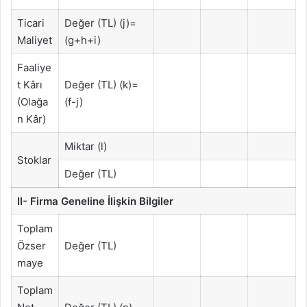
Ticari
Değer (TL) (j)=
Maliyet
(g+h+i)
Faaliye
t Kârı
Değer (TL) (k)=
(Olağa
(f-j)
n Kâr)
Miktar (l)
Stoklar
Değer (TL)
II- Firma Geneline İlişkin Bilgiler
Toplam
Özser
Değer (TL)
maye
Toplam