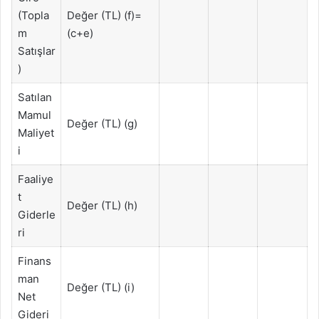
(Topla
Değer (TL) (f)=
m
(c+e)
Satışlar
)
Satılan
Mamul
Değer (TL) (g)
Maliyet
i
Faaliye
t
Değer (TL) (h)
Giderle
ri
Finans
man
Değer (TL) (i)
Net
Gideri