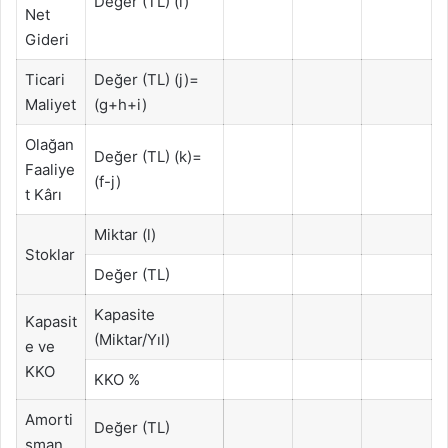
Değer (TL) (i)
Net
Gideri
Ticari
Değer (TL) (j)=
Maliyet
(g+h+i)
Olağan
Değer (TL) (k)=
Faaliye
(f-j)
t Kârı
Miktar (l)
Stoklar
Değer (TL)
Kapasite
Kapasit
(Miktar/Yıl)
e ve
KKO
KKO %
Amorti
Değer (TL)
sman