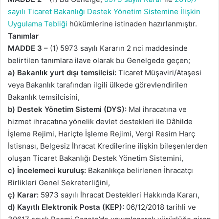
sayılı Ticaret Bakanlığı Destek Yönetim Sistemine İlişkin
Uygulama Tebliği
hükümlerine istinaden hazırlanmıştır.
Tanımlar
MADDE 3 –
(1) 5973 sayılı Kararın 2 nci maddesinde
belirtilen tanımlara ilave olarak bu Genelgede geçen;
a) Bakanlık yurt dışı temsilcisi:
Ticaret Müşaviri/Ataşesi
veya Bakanlık tarafından ilgili ülkede görevlendirilen
Bakanlık temsilcisini,
b) Destek Yönetim Sistemi (DYS):
Mal ihracatına ve
hizmet ihracatına yönelik devlet destekleri ile Dâhilde
İşleme Rejimi, Hariçte İşleme Rejimi, Vergi Resim Harç
İstisnası, Belgesiz İhracat Kredilerine ilişkin bileşenlerden
oluşan Ticaret Bakanlığı Destek Yönetim Sistemini,
c) İncelemeci kuruluş:
Bakanlıkça belirlenen İhracatçı
Birlikleri Genel Sekreterliğini,
ç) Karar:
5973 sayılı İhracat Destekleri Hakkında Kararı,
d) Kayıtlı Elektronik Posta (KEP):
06/12/2018 tarihli ve