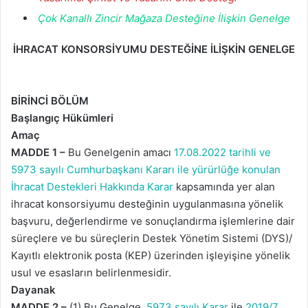
Çok Kanallı Zincir Mağaza Desteğine İlişkin Genelge
İHRACAT KONSORSİYUMU DESTEĞİNE İLİŞKİN GENELGE
BİRİNCİ BÖLÜM
Başlangıç Hükümleri
Amaç
MADDE 1 –
Bu Genelgenin amacı
17.08.2022 tarihli ve
5973 sayılı Cumhurbaşkanı Kararı ile yürürlüğe konulan
İhracat Destekleri Hakkında Karar
kapsamında yer alan
ihracat konsorsiyumu desteğinin uygulanmasına yönelik
başvuru, değerlendirme ve sonuçlandırma işlemlerine dair
süreçlere ve bu süreçlerin Destek Yönetim Sistemi (DYS)/
Kayıtlı elektronik posta (KEP) üzerinden işleyişine yönelik
usul ve esasların belirlenmesidir.
Dayanak
MADDE 2 –
(1) Bu Genelge,
5973 sayılı Karar
ile
2019/7