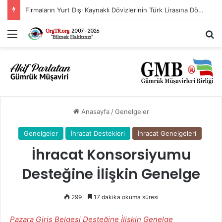
İthalat Rejimi Kararında Değişiklik Yapılmasına İlişkin Karar (Karar Sayısı: 11563)
Menü
Ar
Anasayfa
/
Genelgeler
Genelgeler
İhracat Destekleri
İhracat Genelgeleri
İhracat Konsorsiyumu
Desteğine İlişkin Genelge
299
17 dakika okuma süresi
Pazara Giriş Belgesi Desteğine İlişkin Genelge