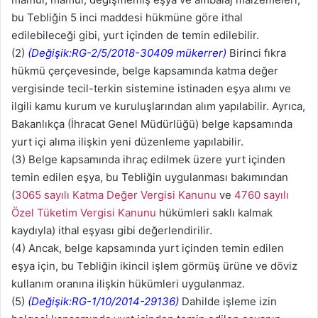
bu Tebliğin 5 inci maddesi hükmüne göre ithal
edilebileceği gibi, yurt içinden de temin edilebilir.
(2)
(Değişik:RG-2/5/2018-30409 mükerrer)
Birinci fıkra
hükmü çerçevesinde, belge kapsamında katma değer
vergisinde tecil-terkin sistemine istinaden eşya alımı ve
ilgili kamu kurum ve kuruluşlarından alım yapılabilir. Ayrıca,
Bakanlıkça (İhracat Genel Müdürlüğü) belge kapsamında
yurt içi alıma ilişkin yeni düzenleme yapılabilir.
(3) Belge kapsamında ihraç edilmek üzere yurt içinden
temin edilen eşya, bu Tebliğin uygulanması bakımından
(
3065 sayılı Katma Değer Vergisi Kanunu
ve
4760 sayılı
Özel Tüketim Vergisi Kanunu
hükümleri saklı kalmak
kaydıyla) ithal eşyası gibi değerlendirilir.
(4) Ancak, belge kapsamında yurt içinden temin edilen
eşya için, bu Tebliğin ikincil işlem görmüş ürüne ve döviz
kullanım oranına ilişkin hükümleri uygulanmaz.
(5)
(Değişik:RG-1/10/2014-29136)
Dahilde işleme izin