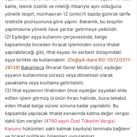
kalite, teknik özellik ve niteliği itibariyle aynı olduğuna
yönelik tespit, münhasıran 12 (oniki)’li bazda gümrük tarife
istatistik pozisyonuna göre yapılır. Bakanlık, bu tespitin
yapılmasına yönelik ilave şartlar getirmeye yetkilidir.
(2) Eşdeğer eşya kullanımı çerçevesinde, belge
kapsamında önceden ihracat işleminden sonra ithalat
yapılabileceği gibi, ithal eşyası ile serbest dolaşımdaki
eşya birlikte de kullanılabilir.
(Değişik ibare:RG-10/12/2011-
28138)
Bakanlıkça
(İhracat Genel Müdürlüğü), eşdeğer
eşyanın kullanımına süresiz veya dönemsel olarak
yasaklama veya kısıtlama getirilebilir.
(3) İthal eşyasının ithalinden önce eşdeğer eşyadan elde
edilen işlem görmüş ürünün ihracı halinde, buna tekabül
eden ithalat belge süresi sonuna kadar yapılabilir. Bu
kapsamda yapılacak ithalat esnasında katma değer vergisi
dahil tüm vergiler (
4760 sayılı Özel Tüketim Vergisi
Kanunu
hükümleri saklı kalmak kaydıyla) teminata bağlanır
ve ticaret politikası önlemleri uygulanmaz.