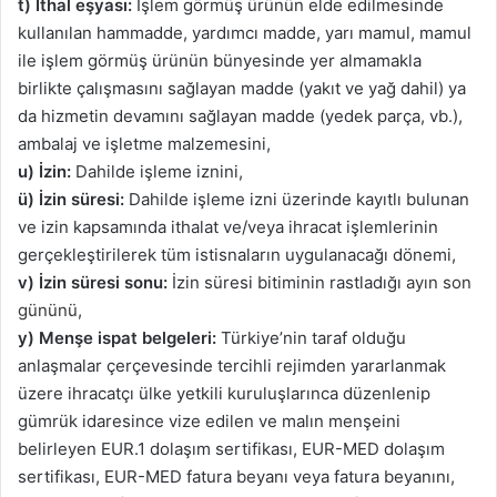
t) İthal eşyası:
İşlem görmüş ürünün elde edilmesinde
kullanılan hammadde, yardımcı madde, yarı mamul, mamul
ile işlem görmüş ürünün bünyesinde yer almamakla
birlikte çalışmasını sağlayan madde (yakıt ve yağ dahil) ya
da hizmetin devamını sağlayan madde (yedek parça, vb.),
ambalaj ve işletme malzemesini,
u) İzin:
Dahilde işleme iznini,
ü)
İzin süresi:
Dahilde işleme izni üzerinde kayıtlı bulunan
ve izin kapsamında ithalat ve/veya ihracat işlemlerinin
gerçekleştirilerek tüm istisnaların uygulanacağı dönemi,
v) İzin süresi sonu:
İzin süresi bitiminin rastladığı
ayın son
gününü
,
y)
Menşe ispat belgeleri:
Türkiye’nin taraf olduğu
anlaşmalar çerçevesinde tercihli rejimden yararlanmak
üzere ihracatçı ülke yetkili kuruluşlarınca düzenlenip
gümrük idaresince vize edilen ve malın menşeini
belirleyen EUR.1 dolaşım sertifikası, EUR-MED dolaşım
sertifikası, EUR-MED fatura beyanı veya fatura beyanını,