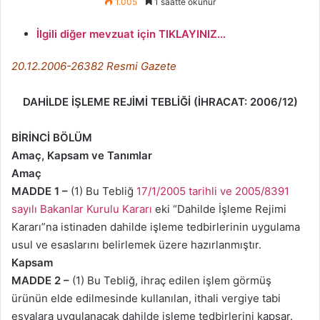
1.005
1 saatte okunur
İlgili diğer mevzuat için TIKLAYINIZ…
20.12.2006-26382 Resmi Gazete
DAHİLDE İŞLEME REJİMİ TEBLİĞİ
(İHRACAT: 2006/12)
BİRİNCİ BÖLÜM
Amaç, Kapsam ve Tanımlar
Amaç
MADDE 1 –
(1) Bu Tebliğ
17/1/2005 tarihli ve 2005/8391
sayılı Bakanlar Kurulu Kararı
eki “Dahilde İşleme Rejimi
Kararı”na istinaden dahilde işleme tedbirlerinin uygulama
usul ve esaslarını belirlemek üzere hazırlanmıştır.
Kapsam
MADDE 2 –
(1) Bu Tebliğ, ihraç edilen işlem görmüş
ürünün elde edilmesinde kullanılan, ithali vergiye tabi
eşyalara uygulanacak dahilde işleme tedbirlerini kapsar.