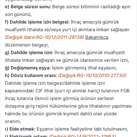
e) Belge süresi sonu:
Belge süresi bitiminin rastladığı ayın
son gününü,
f) Dahilde işleme izin belgesi:
İhraç amacıyla gümrük
muafiyetli ithalata ve/veya yurt içi alımlara imkan sağlayan
(Değişik ibare:RG-10/12/2011-28138)
Bakanlıkça
düzenlenen belgeyi,
g) Dahilde işleme izni:
İhraç amacıyla gümrük muafiyetli
ithalata imkan sağlayan ve gümrük idaresince verilen izni,
ğ) Değişmemiş eşya:
İşlem görmemiş ithal eşyasını,
h)
Döviz kullanım oranı:
(Değişik:RG-15/10/2010-27730)
Dahilde işleme izin belgesi/dahilde işleme izni
kapsamındaki CIF ithal (yurt içi alımlar hariç) tutarının FOB
ihraç tutarına (ikincil işlem görmüş ürünün serbest
dolaşıma giriş rejimi hükümlerine göre ithalatının yapılması
halinde bu ürünün gümrük kıymeti dahil) olan yüzde
oranını,
ı)
Elde etmek:
Eşyanın işleme faaliyetine tabi tutulmasını,
i) Elektronik ortam:
(Değişik:RG-14/9/2022-31953)