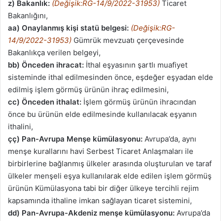
z) Bakanlık:
(Değişik:RG-14/9/2022-31953)
Ticaret
Bakanlığını,
aa)
Onaylanmış kişi statü belgesi:
(Değişik:RG-
14/9/2022-31953)
Gümrük mevzuatı çerçevesinde
Bakanlıkça verilen belgeyi,
bb)
Önceden ihracat:
İthal eşyasının şartlı muafiyet
sisteminde ithal edilmesinden önce, eşdeğer eşyadan elde
edilmiş işlem görmüş ürünün ihraç edilmesini,
cc) Önceden ithalat:
İşlem görmüş ürünün ihracından
önce bu ürünün elde edilmesinde kullanılacak eşyanın
ithalini,
çç)
Pan-Avrupa Menşe kümülasyonu:
Avrupa’da, aynı
menşe kurallarını havi Serbest Ticaret Anlaşmaları ile
birbirlerine bağlanmış ülkeler arasında oluşturulan ve taraf
ülkeler menşeli eşya kullanılarak elde edilen işlem görmüş
ürünün Kümülasyona tabi bir diğer ülkeye tercihli rejim
kapsamında ithaline imkan sağlayan ticaret sistemini,
dd) Pan-Avrupa-Akdeniz menşe kümülasyonu:
Avrupa’da