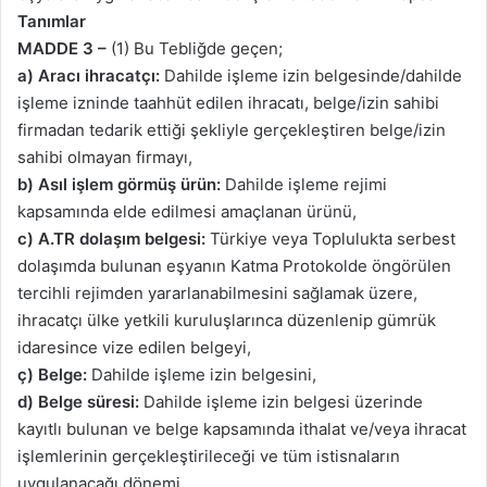
Tanımlar
MADDE 3 –
(1) Bu Tebliğde geçen;
a)
Aracı ihracatçı:
Dahilde işleme izin belgesinde/dahilde
işleme izninde taahhüt edilen ihracatı, belge/izin sahibi
firmadan tedarik ettiği şekliyle gerçekleştiren belge/izin
sahibi olmayan firmayı,
b) Asıl işlem görmüş ürün:
Dahilde işleme rejimi
kapsamında elde edilmesi amaçlanan ürünü,
c) A.TR dolaşım belgesi:
Türkiye veya Toplulukta serbest
dolaşımda bulunan eşyanın Katma Protokolde öngörülen
tercihli rejimden yararlanabilmesini sağlamak üzere,
ihracatçı ülke yetkili kuruluşlarınca düzenlenip gümrük
idaresince vize edilen belgeyi,
ç) Belge:
Dahilde işleme izin belgesini,
d)
Belge süresi:
Dahilde işleme izin belgesi üzerinde
kayıtlı bulunan ve belge kapsamında ithalat ve/veya ihracat
işlemlerinin gerçekleştirileceği ve tüm istisnaların
uygulanacağı dönemi,