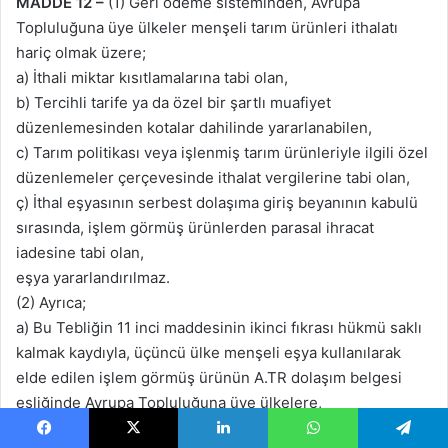
MADDE 12 –
(1) Geri ödeme sisteminden, Avrupa
Topluluğuna üye ülkeler menşeli tarım ürünleri ithalatı
hariç olmak üzere;
a) İthali miktar kısıtlamalarına tabi olan,
b) Tercihli tarife ya da özel bir şartlı muafiyet
düzenlemesinden kotalar dahilinde yararlanabilen,
c) Tarım politikası veya işlenmiş tarım ürünleriyle ilgili özel
düzenlemeler çerçevesinde ithalat vergilerine tabi olan,
ç) İthal eşyasının serbest dolaşıma giriş beyanının kabulü
sırasında, işlem görmüş ürünlerden parasal ihracat
iadesine tabi olan,
eşya yararlandırılmaz.
(2) Ayrıca;
a) Bu Tebliğin 11 inci maddesinin ikinci fıkrası hükmü saklı
kalmak kaydıyla, üçüncü ülke menşeli eşya kullanılarak
elde edilen işlem görmüş ürünün A.TR dolaşım belgesi
eşliğinde Avrupa Topluluğuna üye ülkelere,
b) Bu Tebliğin 11 inci maddesinin üçüncü fıkrası hükmü