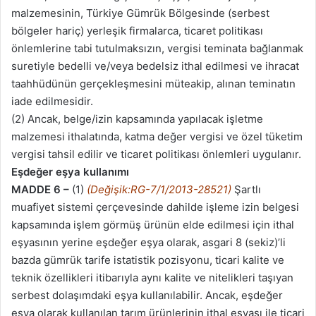
malzemesinin, Türkiye Gümrük Bölgesinde (serbest
bölgeler hariç) yerleşik firmalarca, ticaret politikası
önlemlerine tabi tutulmaksızın, vergisi teminata bağlanmak
suretiyle bedelli ve/veya bedelsiz ithal edilmesi ve ihracat
taahhüdünün gerçekleşmesini müteakip, alınan teminatın
iade edilmesidir.
(2) Ancak, belge/izin kapsamında yapılacak işletme
malzemesi ithalatında, katma değer vergisi ve özel tüketim
vergisi tahsil edilir ve ticaret politikası önlemleri uygulanır.
Eşdeğer eşya kullanımı
MADDE 6 –
(1)
(Değişik:RG-7/1/2013-28521)
Şartlı
muafiyet sistemi çerçevesinde dahilde işleme izin belgesi
kapsamında işlem görmüş ürünün elde edilmesi için ithal
eşyasının yerine eşdeğer eşya olarak, asgari 8 (sekiz)’li
bazda gümrük tarife istatistik pozisyonu, ticari kalite ve
teknik özellikleri itibarıyla aynı kalite ve nitelikleri taşıyan
serbest dolaşımdaki eşya kullanılabilir. Ancak, eşdeğer
eşya olarak kullanılan tarım ürünlerinin ithal eşyası ile ticari