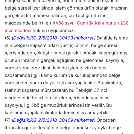
belgesi kapsamında yurt içinden temin edilen eşyanın
belge süresi içerisinde işlem görmüş ürün olarak ihracının
gerçekleştirilmemesi halinde, bu Tebliğin 45 inci
maddesinde belirtilen
4458 sayılı Gümrük Kanununun 238
inci maddesi
hükmü uygulanmaz.
(6)
(Değişik:RG-2/5/2018-30409 mükerrer)
Dahilde işleme
izin belgesi kapsamındaki yurt içi alımın, belge süresi
içerisinde gerçekleştirilmesi gerekir. Ancak, işlem görmüş
ürünün ihracının gerçekleştiğinin belgelenmesi kaydıyla,
süresi sona erse dahi dahilde işleme izin belgesi
kapsamında ilgili kamu kurum ve kuruluşlarından belge
süresinden sonra da yurt içi alım yapılabilir. Bu alımlara,
taahhüt kapatma müracaatının bu Tebliğin 37 nci
maddesinde belirtilen süreler içerisinde yapılması
kaydıyla, ilgili bölge müdürlüklerince izin verilir. Bu
kapsamda yapılan alımlarda teminat aranmayabilir.
(7)
(Değişik:RG-2/5/2018-30409 mükerrer)
Önceden
ihracatın gerçekleştiğinin belgelenmesi kaydıyla, belge