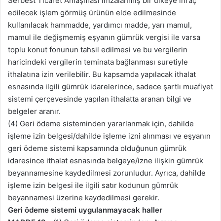
Serbest Ticaret Anlaşması imzalanmış bir ülkeye ihraç
edilecek işlem görmüş ürünün elde edilmesinde
kullanılacak hammadde, yardımcı madde, yarı mamul,
mamul ile değişmemiş eşyanın gümrük vergisi ile varsa
toplu konut fonunun tahsil edilmesi ve bu vergilerin
haricindeki vergilerin teminata bağlanması suretiyle
ithalatına izin verilebilir. Bu kapsamda yapılacak ithalat
esnasında ilgili gümrük idarelerince, sadece şartlı muafiyet
sistemi çerçevesinde yapılan ithalatta aranan bilgi ve
belgeler aranır.
(4) Geri ödeme sisteminden yararlanmak için, dahilde
işleme izin belgesi/dahilde işleme izni alınması ve eşyanın
geri ödeme sistemi kapsamında olduğunun gümrük
idaresince ithalat esnasında belgeye/izne ilişkin gümrük
beyannamesine kaydedilmesi zorunludur. Ayrıca, dahilde
işleme izin belgesi ile ilgili satır kodunun gümrük
beyannamesi üzerine kaydedilmesi gerekir.
Geri ödeme sistemi uygulanmayacak haller