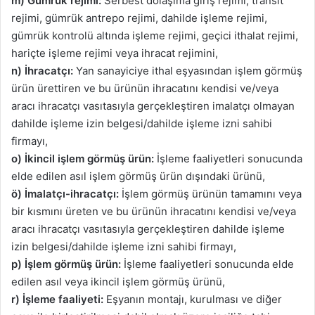
m) Gümrük rejimi:
Serbest dolaşıma giriş rejimi, transit
rejimi, gümrük antrepo rejimi, dahilde işleme rejimi,
gümrük kontrolü altında işleme rejimi, geçici ithalat rejimi,
hariçte işleme rejimi veya ihracat rejimini,
n) İhracatçı:
Yan sanayiciye ithal eşyasından işlem görmüş
ürün ürettiren ve bu ürünün ihracatını kendisi ve/veya
aracı ihracatçı vasıtasıyla gerçekleştiren imalatçı olmayan
dahilde işleme izin belgesi/dahilde işleme izni sahibi
firmayı,
o) İkincil işlem görmüş ürün:
İşleme faaliyetleri sonucunda
elde edilen asıl işlem görmüş ürün dışındaki ürünü,
ö) İmalatçı-ihracatçı:
İşlem görmüş ürünün tamamını veya
bir kısmını üreten ve bu ürünün ihracatını kendisi ve/veya
aracı ihracatçı vasıtasıyla gerçekleştiren dahilde işleme
izin belgesi/dahilde işleme izni sahibi firmayı,
p)
İşlem görmüş ürün:
İşleme faaliyetleri sonucunda elde
edilen asıl veya ikincil işlem görmüş ürünü,
r) İşleme faaliyeti:
Eşyanın montajı, kurulması ve diğer