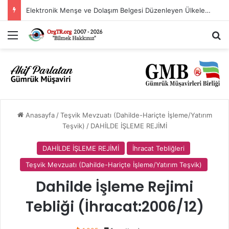
Elektronik Menşe ve Dolaşım Belgesi Düzenleyen Ülkeler Listesi
Menü
A
Anasayfa
/
Teşvik Mevzuatı (Dahilde-Hariçte İşleme/Yatırım
Teşvik)
/
DAHİLDE İŞLEME REJİMİ
DAHİLDE İŞLEME REJİMİ
İhracat Tebliğleri
Teşvik Mevzuatı (Dahilde-Hariçte İşleme/Yatırım Teşvik)
Dahilde İşleme Rejimi
Tebliği (İhracat:2006/12)