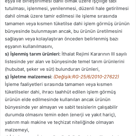
eşya ile birleştirilmesi dahil olmak üzere işçiliğe tabi
tutulması, işlenmesi, yenilenmesi, düzenli hale getirilmesi
dahil olmak üzere tamir edilmesi ile işleme sırasında
tamamen veya kısmen tüketilse dahi işlem görmüş ürünün
bünyesinde bulunmayan ancak, bu ürünün üretilmesini
sağlayan veya kolaylaştıran önceden belirlenmiş bazı
eşyanın kullanılmasını,
s) İşlenmiş tarım ürünleri:
İthalat Rejimi Kararının III sayılı
listesinde yer alan ve bünyesinde temel tarım ürünlerini
(hububat, şeker ve süt) bulunduran ürünleri,
ş)
İşletme malzemesi:
(Değişik:RG-25/6/2010-27622)
İşleme faaliyetleri sırasında tamamen veya kısmen
tüketilseler dahi, ihracı taahhüt edilen işlem görmüş
ürünün elde edilmesinde kullanılan ancak ürünün
bünyesinde yer almayan ve sabit tesislerin çalışabilir
durumda olmasını temin eden (enerji ve yakıt hariç),
yatırım malı makine ve teçhizat niteliğinde olmayan
malzemeyi,