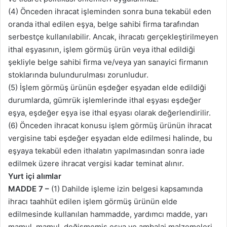
(4) Önceden ihracat işleminden sonra buna tekabül eden
oranda ithal edilen eşya, belge sahibi firma tarafından
serbestçe kullanılabilir. Ancak, ihracatı gerçekleştirilmeyen
ithal eşyasının, işlem görmüş ürün veya ithal edildiği
şekliyle belge sahibi firma ve/veya yan sanayici firmanın
stoklarında bulundurulması zorunludur.
(5) İşlem görmüş ürünün eşdeğer eşyadan elde edildiği
durumlarda, gümrük işlemlerinde ithal eşyası eşdeğer
eşya, eşdeğer eşya ise ithal eşyası olarak değerlendirilir.
(6) Önceden ihracat konusu işlem görmüş ürünün ihracat
vergisine tabi eşdeğer eşyadan elde edilmesi halinde, bu
eşyaya tekabül eden ithalatın yapılmasından sonra iade
edilmek üzere ihracat vergisi kadar teminat alınır.
Yurt içi alımlar
MADDE 7 –
(1) Dahilde işleme izin belgesi kapsamında
ihracı taahhüt edilen işlem görmüş ürünün elde
edilmesinde kullanılan hammadde, yardımcı madde, yarı
mamul, mamul, değişmemiş eşya ve ambalaj malzemeleri,