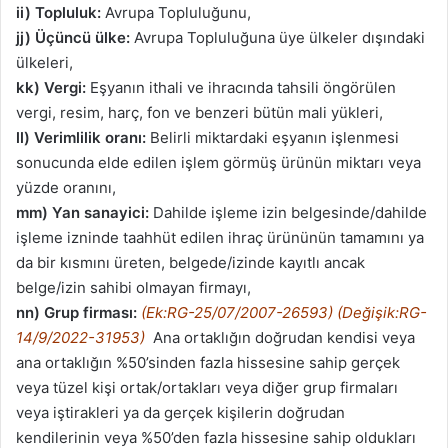
ii) Topluluk:
Avrupa Topluluğunu,
jj)
Üçüncü ülke:
Avrupa Topluluğuna üye ülkeler dışındaki
ülkeleri,
kk) Vergi:
Eşyanın ithali ve ihracında tahsili öngörülen
vergi, resim, harç, fon ve benzeri bütün mali yükleri,
ll) Verimlilik oranı:
Belirli miktardaki eşyanın işlenmesi
sonucunda elde edilen işlem görmüş ürünün miktarı veya
yüzde oranını,
mm) Yan sanayici:
Dahilde işleme izin belgesinde/dahilde
işleme izninde taahhüt edilen ihraç ürününün tamamını ya
da bir kısmını üreten, belgede/izinde kayıtlı ancak
belge/izin sahibi olmayan firmayı,
nn) Grup firması:
(Ek:RG-25/07/2007-26593) (Değişik:RG-
14/9/2022-31953)
Ana ortaklığın doğrudan kendisi veya
ana ortaklığın %50’sinden fazla hissesine sahip gerçek
veya tüzel kişi ortak/ortakları veya diğer grup firmaları
veya iştirakleri ya da gerçek kişilerin doğrudan
kendilerinin veya %50’den fazla hissesine sahip oldukları