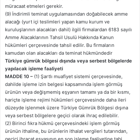
müracaat etmeleri gerekir.
(9) İndirimli teminat uygulamasından doğabilecek amme
alacağı (yurt içi teslimleri yapan kamu kurum ve
kuruluşlarının alacakları dahil) ilgili firmalardan 6183 sayılı
Amme Alacaklarının Tahsil Usulü Hakkında Kanun
hükümleri çerçevesinde tahsil edilir. Bu firmaların
kamudan olan alacakları da teminat hükmündedir
Türkiye gümrük bölgesi dışında veya serbest bölgelerde
yapılacak işleme faaliyeti
MADDE 10 –
(1) Şartlı muafiyet sistemi çerçevesinde,
dahilde işleme izin belgesi kapsamında işlem görmüş
ürünün veya değişmemiş eşyanın tamamı ya da bir kısmı,
hariçte işleme rejimi hükümleri çerçevesinde daha ileri
düzeyde işlenmek üzere Türkiye Gümrük Bölgesi dışına
veya serbest bölgelere geçici olarak ihraç edilebilir.
(2) Birinci fıkra hükmü çerçevesindeki işlem görmüş
ürünün ithaline, bu ürünlerin ithalat vergileri tutarından,
geçici ihracat eşyasının en son işleme faaliyetine tabi