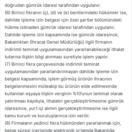
doğrudan gümrük idaresi tarafından uygulanır.
(6) Birinci fıkranın (ç), (d) ve (e) bentlerindeki hükümler ise,
dahilde işleme izin belgesi için özel şartlar bölümündeki
hükme istinaden gümrük idaresi tarafından uygulanır.
Dahilde işleme izni kapsamında ise gümrük idaresince,
Bakanlıktan (İhracat Genel Müdürlüğü) ilgili firmanın
indirimli teminat uygulamasından yararlanabileceği ithalat
tutarına ilişkin bilgi alınması suretiyle işlem yapılır.
(7) Birinci fıkra çerçevesinde indirimli teminat
uygulamasından yararlandırılmayan dahilde işleme izin
belgesi kapsamında, işlem görmüş ürünün ihracının
belgelenmesini müteakip bu ürünün elde edilmesinde
kullanılan eşyaya ilişkin verginin %10’unun teminat olarak
yatırılması kaydıyla, ithalatın gerçekleştirilmesine gümrük
idaresince, yurt içi alımın gerçekleştirilmesine ise ilgili
kamu kurum ve kuruluşlarınca izin verilir.
(8) Firmaların yedinci fıkra hükmünden yararlanmak için,
belge süresi içerisinde elektronik ortamda Bakanlığa