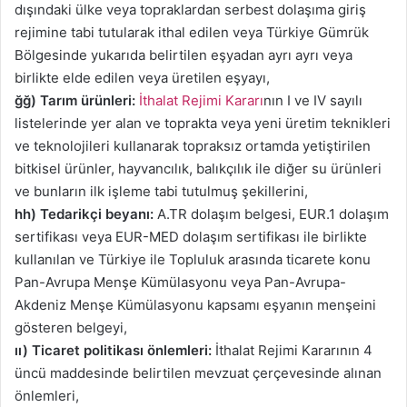
dışındaki ülke veya topraklardan serbest dolaşıma giriş
rejimine tabi tutularak ithal edilen veya Türkiye Gümrük
Bölgesinde yukarıda belirtilen eşyadan ayrı ayrı veya
birlikte elde edilen veya üretilen eşyayı,
ğğ)
Tarım ürünleri:
İthalat Rejimi Kararı
nın I ve IV sayılı
listelerinde yer alan ve toprakta veya yeni üretim teknikleri
ve teknolojileri kullanarak topraksız ortamda yetiştirilen
bitkisel ürünler, hayvancılık, balıkçılık ile diğer su ürünleri
ve bunların ilk işleme tabi tutulmuş şekillerini,
hh) Tedarikçi beyanı:
A.TR dolaşım belgesi, EUR.1 dolaşım
sertifikası veya EUR-MED dolaşım sertifikası ile birlikte
kullanılan ve Türkiye ile Topluluk arasında ticarete konu
Pan-Avrupa Menşe Kümülasyonu veya Pan-Avrupa-
Akdeniz Menşe Kümülasyonu kapsamı eşyanın menşeini
gösteren belgeyi,
ıı) Ticaret politikası önlemleri:
İthalat Rejimi Kararının 4
üncü maddesinde belirtilen mevzuat çerçevesinde alınan
önlemleri,