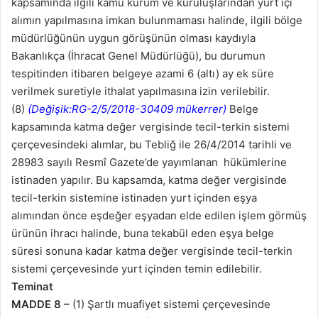
kapsamında ilgili kamu kurum ve kuruluşlarından yurt içi
alımın yapılmasına imkan bulunmaması halinde, ilgili bölge
müdürlüğünün uygun görüşünün olması kaydıyla
Bakanlıkça (İhracat Genel Müdürlüğü), bu durumun
tespitinden itibaren belgeye azami 6 (altı) ay ek süre
verilmek suretiyle ithalat yapılmasına izin verilebilir.
(8)
(Değişik:RG-2/5/2018-30409 mükerrer)
Belge
kapsamında katma değer vergisinde tecil-terkin sistemi
çerçevesindeki alımlar, bu Tebliğ ile 26/4/2014 tarihli ve
28983 sayılı Resmî Gazete’de yayımlanan hükümlerine
istinaden yapılır. Bu kapsamda, katma değer vergisinde
tecil-terkin sistemine istinaden yurt içinden eşya
alımından önce eşdeğer eşyadan elde edilen işlem görmüş
ürünün ihracı halinde, buna tekabül eden eşya belge
süresi sonuna kadar katma değer vergisinde tecil-terkin
sistemi çerçevesinde yurt içinden temin edilebilir.
Teminat
MADDE 8 –
(1) Şartlı muafiyet sistemi çerçevesinde