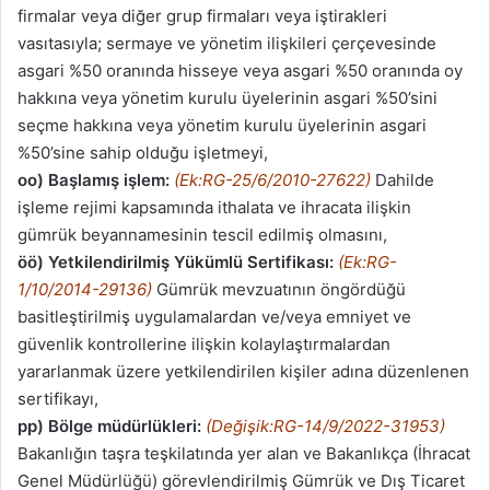
firmalar veya diğer grup firmaları veya iştirakleri
vasıtasıyla; sermaye ve yönetim ilişkileri çerçevesinde
asgari %50 oranında hisseye veya asgari %50 oranında oy
hakkına veya yönetim kurulu üyelerinin asgari %50’sini
seçme hakkına veya yönetim kurulu üyelerinin asgari
%50’sine sahip olduğu işletmeyi,
oo) Başlamış işlem:
(Ek:RG-25/6/2010-27622)
Dahilde
işleme rejimi kapsamında ithalata ve ihracata ilişkin
gümrük beyannamesinin tescil edilmiş olmasını,
öö)
Yetkilendirilmiş Yükümlü Sertifikası:
(Ek:RG-
1/10/2014-29136)
Gümrük mevzuatının öngördüğü
basitleştirilmiş uygulamalardan ve/veya emniyet ve
güvenlik kontrollerine ilişkin kolaylaştırmalardan
yararlanmak üzere yetkilendirilen kişiler adına düzenlenen
sertifikayı,
pp)
Bölge müdürlükleri:
(Değişik:RG-14/9/2022-31953)
Bakanlığın taşra teşkilatında yer alan ve Bakanlıkça (İhracat
Genel Müdürlüğü) görevlendirilmiş Gümrük ve Dış Ticaret