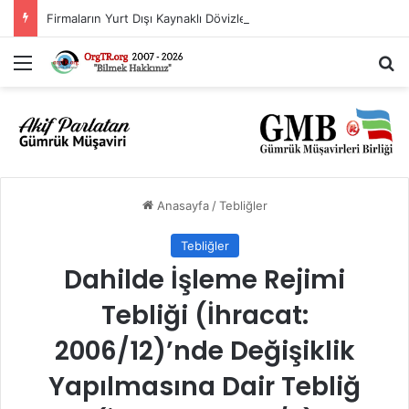
Firmaların Yurt Dışı Kaynaklı Dövizlerinin Türk Lirasına Dönüşümünün Desteklenmesi Hakkında Tebliğ (Sayı: 2023/5)’de Değişiklik Yapılmasına Dair Tebliğ (Sayı: 2026/11)
Menü
Ar
Anasayfa
/
Tebliğler
Tebliğler
Dahilde İşleme Rejimi
Tebliği (İhracat:
2006/12)’nde Değişiklik
Yapılmasına Dair Tebliğ