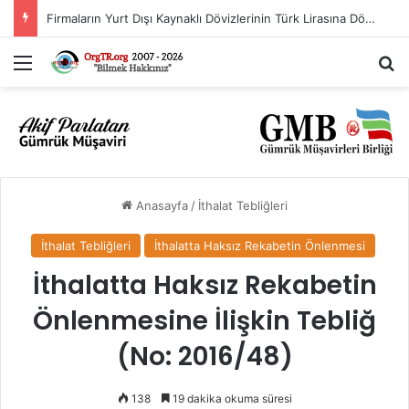
İthalat Rejimi Kararında Değişiklik Yapılmasına İlişkin Karar (Karar Sayısı: 11563)
Menü
A
Anasayfa
/
İthalat Tebliğleri
İthalat Tebliğleri
İthalatta Haksız Rekabetin Önlenmesi
İthalatta Haksız Rekabetin
Önlenmesine İlişkin Tebliğ
(No: 2016/48)
138
19 dakika okuma süresi