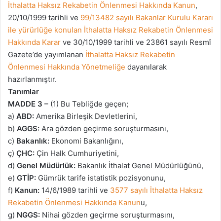
İthalatta Haksız Rekabetin Önlenmesi Hakkında Kanun
,
20/10/1999 tarihli ve
99/13482 sayılı Bakanlar Kurulu Kararı
ile yürürlüğe konulan İthalatta Haksız Rekabetin Önlenmesi
Hakkında Karar
ve 30/10/1999 tarihli ve 23861 sayılı Resmî
Gazete’de yayımlanan
İthalatta Haksız Rekabetin
Önlenmesi Hakkında Yönetmeliğe
dayanılarak
hazırlanmıştır.
Tanımlar
MADDE 3 –
(1) Bu Tebliğde geçen;
a)
ABD:
Amerika Birleşik Devletlerini,
b)
AGGS:
Ara gözden geçirme soruşturmasını,
c)
Bakanlık:
Ekonomi Bakanlığını,
ç)
ÇHC:
Çin Halk Cumhuriyetini,
d)
Genel Müdürlük:
Bakanlık İthalat Genel Müdürlüğünü,
e)
GTİP:
Gümrük tarife istatistik pozisyonunu,
f)
Kanun:
14/6/1989 tarihli ve
3577 sayılı İthalatta Haksız
Rekabetin Önlenmesi Hakkında Kanun
u,
g)
NGGS:
Nihai gözden geçirme soruşturmasını,