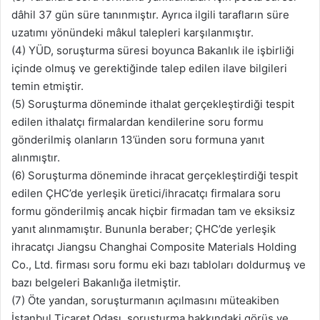
dâhil 37 gün süre tanınmıştır. Ayrıca ilgili tarafların süre
uzatımı yönündeki mâkul talepleri karşılanmıştır.
(4) YÜD, soruşturma süresi boyunca Bakanlık ile işbirliği
içinde olmuş ve gerektiğinde talep edilen ilave bilgileri
temin etmiştir.
(5) Soruşturma döneminde ithalat gerçekleştirdiği tespit
edilen ithalatçı firmalardan kendilerine soru formu
gönderilmiş olanların 13’ünden soru formuna yanıt
alınmıştır.
(6) Soruşturma döneminde ihracat gerçekleştirdiği tespit
edilen ÇHC’de yerleşik üretici/ihracatçı firmalara soru
formu gönderilmiş ancak hiçbir firmadan tam ve eksiksiz
yanıt alınmamıştır. Bununla beraber; ÇHC’de yerleşik
ihracatçı Jiangsu Changhai Composite Materials Holding
Co., Ltd. firması soru formu eki bazı tabloları doldurmuş ve
bazı belgeleri Bakanlığa iletmiştir.
(7) Öte yandan, soruşturmanın açılmasını müteakiben
İstanbul Ticaret Odası, soruşturma hakkındaki görüş ve