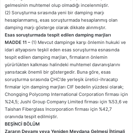
gelmesinin muhtemel olup olmadığı incelenmiştir.
(2) Soruşturma sırasında yeni bir damping marjı
hesaplanmamış, esas soruşturmada hesaplanmış olan
damping marjı gösterge olarak dikkate alınmıştır.
Esas soruşturmada tespit edilen damping marjları
MADDE 11 –
(1) Mevcut dampinge karşı önlemin hukuki ve
idari altyapısını teşkil eden esas soruşturma esnasında
tespit edilen damping marjları, firmaların önlemin
yürürlükten kalkması halindeki muhtemel davranışlarını
yansıtacak önemli bir göstergedir. Buna göre, esas
soruşturma sırasında ÇHC’de yerleşik üretici-ihracatçı
firmalar için damping marjları CIF bedelin yüzdesi olarak;
Chongqing Polycomp International Corporation firması için
%24,5; Jushi Group Company Limited firması için %53,6 ve
Taishan Fiberglass Incorporation firması için %42,7
oranında tespit edilmiştir.
BEŞİNCİ BÖLÜM
Zararın Devamı veya Yeniden Meydana Gelmesi İhtimali