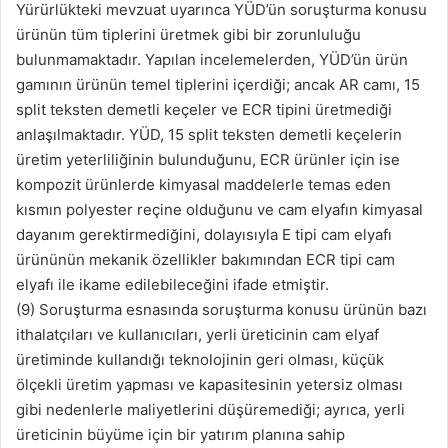
Yürürlükteki mevzuat uyarınca YÜD’ün soruşturma konusu
ürünün tüm tiplerini üretmek gibi bir zorunluluğu
bulunmamaktadır. Yapılan incelemelerden, YÜD’ün ürün
gamının ürünün temel tiplerini içerdiği; ancak AR camı, 15
split teksten demetli keçeler ve ECR tipini üretmediği
anlaşılmaktadır. YÜD, 15 split teksten demetli keçelerin
üretim yeterliliğinin bulunduğunu, ECR ürünler için ise
kompozit ürünlerde kimyasal maddelerle temas eden
kısmın polyester reçine olduğunu ve cam elyafın kimyasal
dayanım gerektirmediğini, dolayısıyla E tipi cam elyafı
ürününün mekanik özellikler bakımından ECR tipi cam
elyafı ile ikame edilebileceğini ifade etmiştir.
(9) Soruşturma esnasında soruşturma konusu ürünün bazı
ithalatçıları ve kullanıcıları, yerli üreticinin cam elyaf
üretiminde kullandığı teknolojinin geri olması, küçük
ölçekli üretim yapması ve kapasitesinin yetersiz olması
gibi nedenlerle maliyetlerini düşüremediği; ayrıca, yerli
üreticinin büyüme için bir yatırım planına sahip