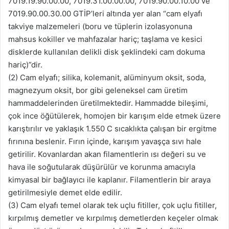
7019.19.90.00.00, 7019.31.00.00.00, 7019.90.00.10.00 ve
7019.90.00.30.00 GTİP’leri altında yer alan “cam elyafı
takviye malzemeleri (boru ve tüplerin izolasyonuna
mahsus kokiller ve mahfazalar hariç; taşlama ve kesici
disklerde kullanılan delikli disk şeklindeki cam dokuma
hariç)”dir.
(2) Cam elyafı; silika, kolemanit, alüminyum oksit, soda,
magnezyum oksit, bor gibi geleneksel cam üretim
hammaddelerinden üretilmektedir. Hammadde bileşimi,
çok ince öğütülerek, homojen bir karışım elde etmek üzere
karıştırılır ve yaklaşık 1.550 C sıcaklıkta çalışan bir ergitme
fırınına beslenir. Fırın içinde, karışım yavaşça sıvı hale
getirilir. Kovanlardan akan filamentlerin ısı değeri su ve
hava ile soğutularak düşürülür ve korunma amacıyla
kimyasal bir bağlayıcı ile kaplanır. Filamentlerin bir araya
getirilmesiyle demet elde edilir.
(3) Cam elyafı temel olarak tek uçlu fitiller, çok uçlu fitiller,
kırpılmış demetler ve kırpılmış demetlerden keçeler olmak