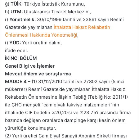
ğ)
TÜİK:
Türkiye İstatistik Kurumunu,
h)
UTM:
Uluslararası Ticaret Merkezini,
ı)
Yönetmelik:
30/10/1999 tarihli ve 23861 sayılı Resmî
Gazete’de yayımlanan
İthalatta Haksız Rekabetin
Önlenmesi Hakkında Yönetmeliği
,
i)
YÜD:
Yerli üretim dalını,
ifade eder.
İKİNCİ BÖLÜM
Genel Bilgi ve İşlemler
Mevcut önlem ve soruşturma
MADDE 4 –
(1) 31/12/2010 tarihli ve 27802 sayılı (5 inci
mükerrer) Resmî Gazete’de yayımlanan İthalatta Haksız
Rekabetin Önlenmesine İlişkin Tebliğ (Tebliğ No: 2011/1)
ile ÇHC menşeli “cam elyafı takviye malzemeleri”nin
ithalinde CIF bedelin %20,20’si ve %23,75’i arasında firma
bazında değişen oranlarda dampinge karşı kesin önlem
yürürlüğe konulmuştur.
(2) Yerli üretici Cam Elyaf Sanayii Anonim Şirketi firması