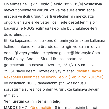
Önlenmesine İlişkin Tebliğ (Tebliğ No: 2015/4) vasıtasıyla
mevcut önlemlerin yürürlükte kalma sürelerinin sona
ereceği ve ilgili ürünün yerli üreticilerinin mevzuatta
öngörülen sürelerde yeterli delillerle desteklenmiş bir
başvuru ile NGGS açılması talebinde bulunabilecekleri
duyurulmuştur.
(5) Bu kapsamda bahse konu önlemin yürürlükten kalkması
halinde önleme konu üründe dampingin ve zararın devam
edeceği veya yeniden meydana geleceği iddiasıyla Cam
Elyaf Sanayii Anonim Şirketi firması tarafından
gerçekleştirilen başvuru üzerine, 18/11/2015 tarihli ve
29536 sayılı Resmî Gazete’de yayımlanan
İthalatta Haksız
Rekabetin Önlenmesine İlişkin Tebliğ (Tebliğ No: 2015/50)
ile başlatılan NGGS tamamlanmıştır. Söz konusu
soruşturma süresince önlem yürürlükte kalmaya devam
etmiştir.
Yerli üretim dalının temsil niteliği
MADDE 5 –
(1)
Yönetmeliğin
18 inci maddesinin birinci