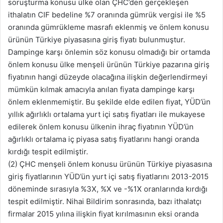
soruşturma konusu ülke olan ÇHC’den gerçekleşen
ithalatın CIF bedeline %7 oranında gümrük vergisi ile %5
oranında gümrükleme masrafı eklenmiş ve önlem konusu
ürünün Türkiye piyasasına giriş fiyatı bulunmuştur.
Dampinge karşı önlemin söz konusu olmadığı bir ortamda
önlem konusu ülke menşeli ürünün Türkiye pazarına giriş
fiyatının hangi düzeyde olacağına ilişkin değerlendirmeyi
mümkün kılmak amacıyla anılan fiyata dampinge karşı
önlem eklenmemiştir. Bu şekilde elde edilen fiyat, YÜD’ün
yıllık ağırlıklı ortalama yurt içi satış fiyatları ile mukayese
edilerek önlem konusu ülkenin ihraç fiyatının YÜD’ün
ağırlıklı ortalama iç piyasa satış fiyatlarını hangi oranda
kırdığı tespit edilmiştir.
(2) ÇHC menşeli önlem konusu ürünün Türkiye piyasasına
giriş fiyatlarının YÜD’ün yurt içi satış fiyatlarını 2013-2015
döneminde sırasıyla %3X, %X ve -%1X oranlarında kırdığı
tespit edilmiştir. Nihai Bildirim sonrasında, bazı ithalatçı
firmalar 2015 yılına ilişkin fiyat kırılmasının eksi oranda