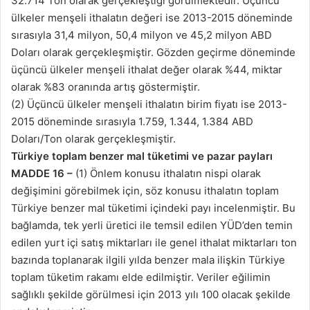
32.714 Ton olarak gerçekleştiği görülmektedir. Üçüncü
ülkeler menşeli ithalatın değeri ise 2013-2015 döneminde
sırasıyla 31,4 milyon, 50,4 milyon ve 45,2 milyon ABD
Doları olarak gerçekleşmiştir. Gözden geçirme döneminde
üçüncü ülkeler menşeli ithalat değer olarak %44, miktar
olarak %83 oranında artış göstermiştir.
(2) Üçüncü ülkeler menşeli ithalatın birim fiyatı ise 2013-
2015 döneminde sırasıyla 1.759, 1.344, 1.384 ABD
Doları/Ton olarak gerçekleşmiştir.
Türkiye toplam benzer mal tüketimi ve pazar payları
MADDE 16 –
(1) Önlem konusu ithalatın nispi olarak
değişimini görebilmek için, söz konusu ithalatın toplam
Türkiye benzer mal tüketimi içindeki payı incelenmiştir. Bu
bağlamda, tek yerli üretici ile temsil edilen YÜD’den temin
edilen yurt içi satış miktarları ile genel ithalat miktarları ton
bazında toplanarak ilgili yılda benzer mala ilişkin Türkiye
toplam tüketim rakamı elde edilmiştir. Veriler eğilimin
sağlıklı şekilde görülmesi için 2013 yılı 100 olacak şekilde