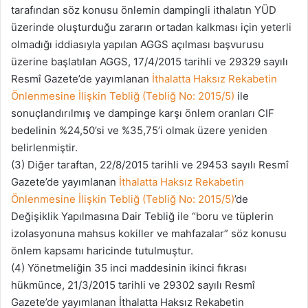
tarafından söz konusu önlemin dampingli ithalatın YÜD
üzerinde oluşturduğu zararın ortadan kalkması için yeterli
olmadığı iddiasıyla yapılan AGGS açılması başvurusu
üzerine başlatılan AGGS, 17/4/2015 tarihli ve 29329 sayılı
Resmî Gazete’de yayımlanan
İthalatta Haksız Rekabetin
Önlenmesine İlişkin Tebliğ (Tebliğ No: 2015/5)
ile
sonuçlandırılmış ve dampinge karşı önlem oranları CIF
bedelinin %24,50’si ve %35,75’i olmak üzere yeniden
belirlenmiştir.
(3) Diğer taraftan, 22/8/2015 tarihli ve 29453 sayılı Resmî
Gazete’de yayımlanan
İthalatta Haksız Rekabetin
Önlenmesine İlişkin Tebliğ (Tebliğ No: 2015/5)
’de
Değişiklik Yapılmasına Dair Tebliğ ile “boru ve tüplerin
izolasyonuna mahsus kokiller ve mahfazalar” söz konusu
önlem kapsamı haricinde tutulmuştur.
(4) Yönetmeliğin 35 inci maddesinin ikinci fıkrası
hükmünce, 21/3/2015 tarihli ve 29302 sayılı Resmî
Gazete’de yayımlanan İthalatta Haksız Rekabetin