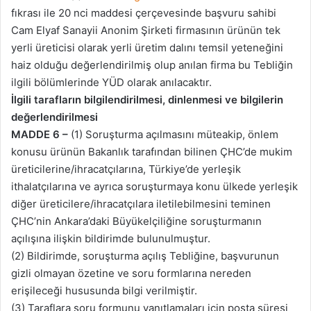
fıkrası ile 20 nci maddesi çerçevesinde başvuru sahibi
Cam Elyaf Sanayii Anonim Şirketi firmasının ürünün tek
yerli üreticisi olarak yerli üretim dalını temsil yeteneğini
haiz olduğu değerlendirilmiş olup anılan firma bu Tebliğin
ilgili bölümlerinde YÜD olarak anılacaktır.
İlgili tarafların bilgilendirilmesi, dinlenmesi ve bilgilerin
değerlendirilmesi
MADDE 6 –
(1) Soruşturma açılmasını müteakip, önlem
konusu ürünün Bakanlık tarafından bilinen ÇHC’de mukim
üreticilerine/ihracatçılarına, Türkiye’de yerleşik
ithalatçılarına ve ayrıca soruşturmaya konu ülkede yerleşik
diğer üreticilere/ihracatçılara iletilebilmesini teminen
ÇHC’nin Ankara’daki Büyükelçiliğine soruşturmanın
açılışına ilişkin bildirimde bulunulmuştur.
(2) Bildirimde, soruşturma açılış Tebliğine, başvurunun
gizli olmayan özetine ve soru formlarına nereden
erişileceği hususunda bilgi verilmiştir.
(3) Taraflara soru formunu yanıtlamaları için posta süresi