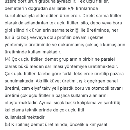
üzere dört ürün grubuna ayrılabilir. Tek uçlu fitiller,
demetlerin doğrudan sarılarak R/F fırınlarında
kurutulmasıyla elde edilen ürünlerdir. Direkt sarma fitiller
olarak da adlandırılan tek uçlu fitiller, silo, depo veya boru
gibi silindirik ürünlerin sarma tekniği ile üretiminde, her
türlü içi boş ve/veya dolu profilin devamlı çekme
yöntemiyle üretiminde ve dokunmamış çok açılı kumaşların
üretiminde kullanılmaktadır.
(4) Çok uçlu fitiller, demet gruplarının birbirine paralel
olarak bükülmeden sarılması yöntemiyle üretilmektedir.
Çok uçlu fitiller, talebe göre farklı tekslerde üretilip pazara
sunulmaktadır. Akrilik küvet üretimi, ışık geçirgen panel
üretimi, cam elyaf takviyeli plastik boru ve otomobil tavanı
üretimi çok uçlu fitillerin başlıca kullanım alanlarını
oluşturmaktadır. Ayrıca, sıcak baskı kalıplama ve santrifüj
kalıplama tekniklerinde de çok uçlu fitil
kullanılabilmektedir.
(5) Kırpılmış demet üretiminde, öncelikle kimyasal