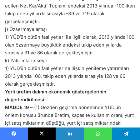
edilen Net Kâr/Aktif Toplamı endeksi 2013 yılında -100 iken
takip eden yıllarda sırasıyla -39 ve 719 olarak
gerçekleşmiştir.
j) Özsermaye artışı
1) YÜD’ün bütün faaliyetleri ile ilgili olarak, 2013 yılında 100
olan özsermaye büyüklük endeksi takip eden yıllarda
sırasıyla 91 ve 86 olarak gerçekleşmiştir.
k) Yatırımların seyri
1) YÜD’ün bütün faaliyetlerine ilişkin yenileme yatırımları
2013 yılında 100, takip eden yıllarda sırasıyla 128 ve 66
olarak gerçekleşmiştir.
Yerli üretim dalının ekonomik göstergelerinin
değerlendirilmesi
MADDE 19 –
(1) Gözden geçirme döneminde YÜD’ün
önlem konusu üründe üretim, kapasite kullanım oranı, yurt
içi satış miktarının düştüğü, yurt içi satış miktarındaki
düşmeyi göze alan firmanın üründen kâr edebilmek için
birim satış fiyatlarını arttırma yoluna gittiği görülmektedir.