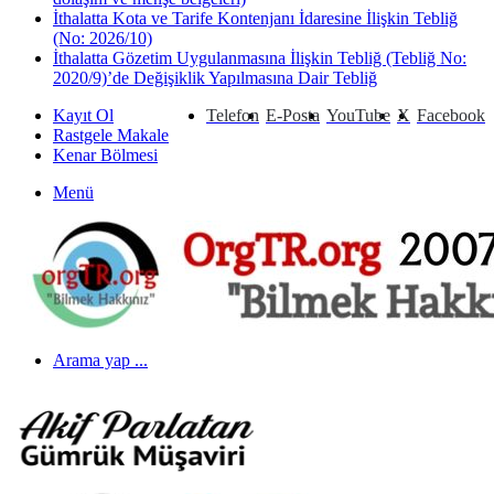
İthalatta Kota ve Tarife Kontenjanı İdaresine İlişkin Tebliğ
(No: 2026/10)
İthalatta Gözetim Uygulanmasına İlişkin Tebliğ (Tebliğ No:
2020/9)’de Değişiklik Yapılmasına Dair Tebliğ
Kayıt Ol
Telefon
E-Posta
YouTube
X
Facebook
Rastgele Makale
Kenar Bölmesi
Menü
Arama yap ...