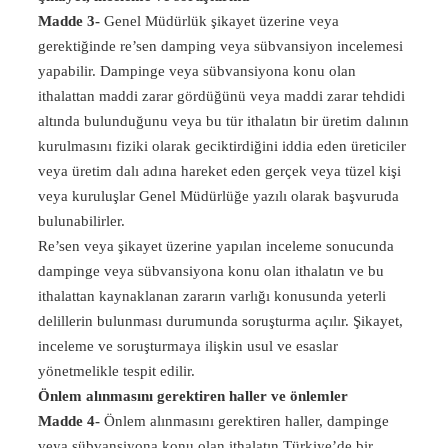
Madde 3-
Genel Müdürlük şikayet üzerine veya
gerektiğinde re’sen damping veya sübvansiyon incelemesi
yapabilir. Dampinge veya sübvansiyona konu olan
ithalattan maddi zarar gördüğünü veya maddi zarar tehdidi
altında bulunduğunu veya bu tür ithalatın bir üretim dalının
kurulmasını fiziki olarak geciktirdiğini iddia eden üreticiler
veya üretim dalı adına hareket eden gerçek veya tüzel kişi
veya kuruluşlar Genel Müdürlüğe yazılı olarak başvuruda
bulunabilirler.
Re’sen veya şikayet üzerine yapılan inceleme sonucunda
dampinge veya sübvansiyona konu olan ithalatın ve bu
ithalattan kaynaklanan zararın varlığı konusunda yeterli
delillerin bulunması durumunda soruşturma açılır. Şikayet,
inceleme ve soruşturmaya ilişkin usul ve esaslar
yönetmelikle tespit edilir.
Önlem alınmasını gerektiren haller ve önlemler
Madde 4-
Önlem alınmasını gerektiren haller, dampinge
veya sübvansiyona konu olan ithalatın Türkiye’de bir