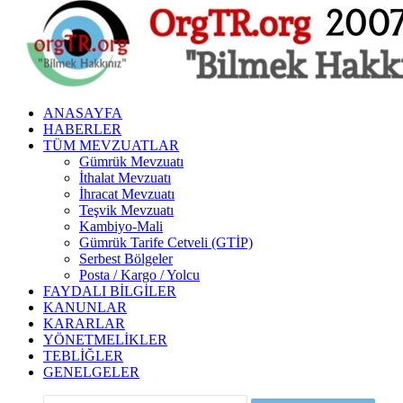
ANASAYFA
HABERLER
TÜM MEVZUATLAR
Gümrük Mevzuatı
İthalat Mevzuatı
İhracat Mevzuatı
Teşvik Mevzuatı
Kambiyo-Mali
Gümrük Tarife Cetveli (GTİP)
Serbest Bölgeler
Posta / Kargo / Yolcu
FAYDALI BILGILER
KANUNLAR
KARARLAR
YÖNETMELIKLER
TEBLIĞLER
GENELGELER