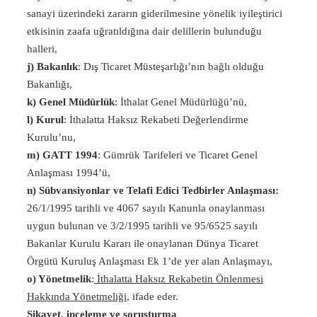
sanayi üzerindeki zararın giderilmesine yönelik iyileştirici
etkisinin zaafa uğratıldığına dair delillerin bulunduğu
halleri,
j) Bakanlık
: Dış Ticaret Müsteşarlığı’nın bağlı olduğu
Bakanlığı,
k) Genel Müdürlük
: İthalat Genel Müdürlüğü’nü,
l) Kurul
: İthalatta Haksız Rekabeti Değerlendirme
Kurulu’nu,
m) GATT 1994
: Gümrük Tarifeleri ve Ticaret Genel
Anlaşması 1994’ü,
n) Sübvansiyonlar ve Telafi Edici Tedbirler Anlaşması:
26/1/1995 tarihli ve 4067 sayılı Kanunla onaylanması
uygun bulunan ve 3/2/1995 tarihli ve 95/6525 sayılı
Bakanlar Kurulu Kararı ile onaylanan Dünya Ticaret
Örgütü Kuruluş Anlaşması Ek 1’de yer alan Anlaşmayı,
o) Yönetmelik
:
İthalatta Haksız Rekabetin Önlenmesi
Hakkında Yönetmeliği
, ifade eder.
Şikayet, inceleme ve soruşturma