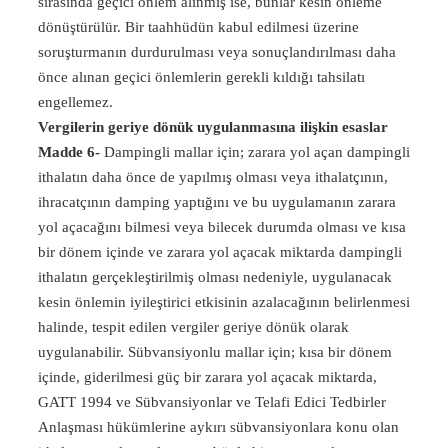
sırasında geçici önlem alınmış ise, bunlar kesin önleme
dönüştürülür. Bir taahhüdün kabul edilmesi üzerine
soruşturmanın durdurulması veya sonuçlandırılması daha
önce alınan geçici önlemlerin gerekli kıldığı tahsilatı
engellemez.
Vergilerin geriye dönük uygulanmasına ilişkin esaslar
Madde 6-
Dampingli mallar için; zarara yol açan dampingli
ithalatın daha önce de yapılmış olması veya ithalatçının,
ihracatçının damping yaptığını ve bu uygulamanın zarara
yol açacağını bilmesi veya bilecek durumda olması ve kısa
bir dönem içinde ve zarara yol açacak miktarda dampingli
ithalatın gerçekleştirilmiş olması nedeniyle, uygulanacak
kesin önlemin iyileştirici etkisinin azalacağının belirlenmesi
halinde, tespit edilen vergiler geriye dönük olarak
uygulanabilir. Sübvansiyonlu mallar için; kısa bir dönem
içinde, giderilmesi güç bir zarara yol açacak miktarda,
GATT 1994 ve Sübvansiyonlar ve Telafi Edici Tedbirler
Anlaşması hükümlerine aykırı sübvansiyonlara konu olan