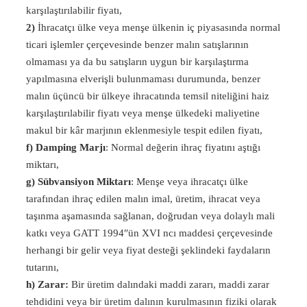
karşılaştırılabilir fiyatı,
2)
İhracatçı ülke veya menşe ülkenin iç piyasasında normal
ticari işlemler çerçevesinde benzer malın satışlarının
olmaması ya da bu satışların uygun bir karşılaştırma
yapılmasına elverişli bulunmaması durumunda, benzer
malın üçüncü bir ülkeye ihracatında temsil niteliğini haiz
karşılaştırılabilir fiyatı veya menşe ülkedeki maliyetine
makul bir kâr marjının eklenmesiyle tespit edilen fiyatı,
f) Damping Marjı
: Normal değerin ihraç fiyatını aştığı
miktarı,
g) Sübvansiyon Miktarı
: Menşe veya ihracatçı ülke
tarafından ihraç edilen malın imal, üretim, ihracat veya
taşınma aşamasında sağlanan, doğrudan veya dolaylı mali
katkı veya GATT 1994″ün XVI ncı maddesi çerçevesinde
herhangi bir gelir veya fiyat desteği şeklindeki faydaların
tutarını,
h) Zarar:
Bir üretim dalındaki maddi zararı, maddi zarar
tehdidini veya bir üretim dalının kurulmasının fiziki olarak