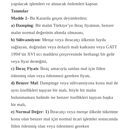
yapılacak işlemleri ve alınacak önlemleri kapsar.
Tanımlar
Madde 2-
Bu Kararda geçen deyimlerden;
a) Damping
: Bir malın Türkiye’ye ihraç fiyatının, benzer
malın normal değerinin altında olmasını,
b) Sübvansiyon:
Menşe veya ihracatçı ülkenin fayda
sağlayan, doğrudan veya dolaylı mali katkısını veya GATT
1994’ün XVI ncı maddesi çerçevesinde herhangi bir gelir
veya fiyat desteğini,
c) İhraç Fiyatı
: İhraç amacıyla satılan mal için fiilen
ödenmiş olan veya ödenmesi gereken fiyatı,
d) Benzer Mal
: Dampinge veya sübvansiyona konu mal ile
aynı özellikleri taşıyan bir malı, böyle bir malın
bulunmaması halinde ise benzer özellikleri taşıyan başka
bir malı,
e) Normal Değer
:
1)
İhracatçı veya menşe ülkede tüketime
konu olan benzer mal için normal ticari işlemler sonucunda
fiilen ödenmiş olan veya ödenmesi gereken