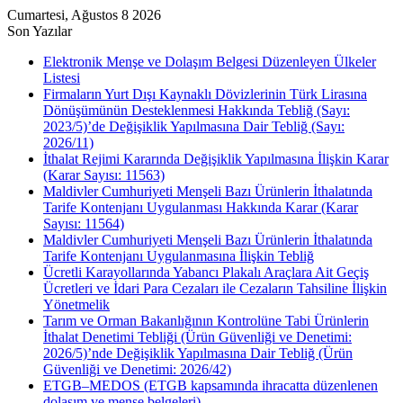
Cumartesi, Ağustos 8 2026
Son Yazılar
Elektronik Menşe ve Dolaşım Belgesi Düzenleyen Ülkeler
Listesi
Firmaların Yurt Dışı Kaynaklı Dövizlerinin Türk Lirasına
Dönüşümünün Desteklenmesi Hakkında Tebliğ (Sayı:
2023/5)’de Değişiklik Yapılmasına Dair Tebliğ (Sayı:
2026/11)
İthalat Rejimi Kararında Değişiklik Yapılmasına İlişkin Karar
(Karar Sayısı: 11563)
Maldivler Cumhuriyeti Menşeli Bazı Ürünlerin İthalatında
Tarife Kontenjanı Uygulanması Hakkında Karar (Karar
Sayısı: 11564)
Maldivler Cumhuriyeti Menşeli Bazı Ürünlerin İthalatında
Tarife Kontenjanı Uygulanmasına İlişkin Tebliğ
Ücretli Karayollarında Yabancı Plakalı Araçlara Ait Geçiş
Ücretleri ve İdari Para Cezaları ile Cezaların Tahsiline İlişkin
Yönetmelik
Tarım ve Orman Bakanlığının Kontrolüne Tabi Ürünlerin
İthalat Denetimi Tebliği (Ürün Güvenliği ve Denetimi:
2026/5)’nde Değişiklik Yapılmasına Dair Tebliğ (Ürün
Güvenliği ve Denetimi: 2026/42)
ETGB–MEDOS (ETGB kapsamında ihracatta düzenlenen
dolaşım ve menşe belgeleri)