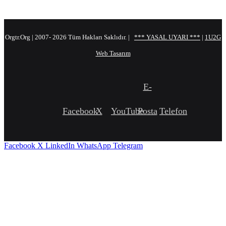
Orgtr.Org | 2007-
2026 Tüm Hakları Saklıdır. |
*** YASAL UYARI ***
|
1U2G
Web Tasarım
E-
Facebook
X
YouTube
Posta
Telefon
Facebook
X
LinkedIn
WhatsApp
Telegram