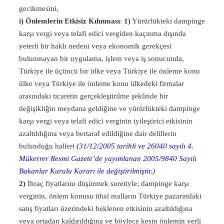
gecikmesini,
i) Önlemlerin Etkisiz Kılınması
:
1)
Yürürlükteki dampinge
karşı vergi veya telafi edici vergiden kaçınma dışında
yeterli bir haklı nedeni veya ekonomik gerekçesi
bulunmayan bir uygulama, işlem veya iş sonucunda,
Türkiye ile üçüncü bir ülke veya Türkiye ile önleme konu
ülke veya Türkiye ile önleme konu ülkedeki firmalar
arasındaki ticaretin gerçekleştirilme şeklinde bir
değişikliğin meydana geldiğine ve yürürlükteki dampinge
karşı vergi veya telafi edici verginin iyileştirici etkisinin
azaltıldığına veya bertaraf edildiğine dair delillerin
bulunduğu halleri
(31/12/2005 tarihli ve 26040 sayılı 4.
Mükerrer Resmi Gazete’de yayımlanan 2005/9840 Sayılı
Bakanlar Kurulu Kararı ile değiştirilmiştir.)
2)
İhraç fiyatlarını düşürmek suretiyle; dampinge karşı
verginin, önlem konusu ithal malların Türkiye pazarındaki
satış fiyatları üzerindeki beklenen etkisinin azaltıldığına
veya ortadan kaldırıldığına ve böylece kesin önlemin yerli