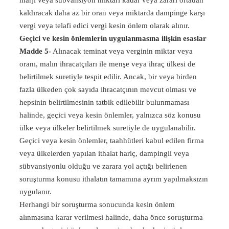
marjı veya sübvansiyon miktarı kadar veya zararı ortadan
kaldıracak daha az bir oran veya miktarda dampinge karşı
vergi veya telafi edici vergi kesin önlem olarak alınır.
Geçici ve kesin önlemlerin uygulanmasına ilişkin esaslar
Madde 5-
Alınacak teminat veya verginin miktar veya
oranı, malın ihracatçıları ile menşe veya ihraç ülkesi de
belirtilmek suretiyle tespit edilir. Ancak, bir veya birden
fazla ülkeden çok sayıda ihracatçının mevcut olması ve
hepsinin belirtilmesinin tatbik edilebilir bulunmaması
halinde, geçici veya kesin önlemler, yalnızca söz konusu
ülke veya ülkeler belirtilmek suretiyle de uygulanabilir.
Geçici veya kesin önlemler, taahhütleri kabul edilen firma
veya ülkelerden yapılan ithalat hariç, dampingli veya
sübvansiyonlu olduğu ve zarara yol açtığı belirlenen
soruşturma konusu ithalatın tamamına ayrım yapılmaksızın
uygulanır.
Herhangi bir soruşturma sonucunda kesin önlem
alınmasına karar verilmesi halinde, daha önce soruşturma