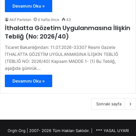
Devamını Oku »
Akif Parlatan
4 hafta önce
43
İthalatta Gözetim Uygulanmasına İlişkin
Tebliğ (No: 2026/40)
Ticaret Bakanlığından: 11.07.2026-33307 Resmi Gazete
İTHALATTA GÖZETİM UYGULANMASINA İLİŞKİN TEBLİĞ
(TEBLİĞ NO: 2026/40) Kapsam MADDE 1- (1) Bu Tebliğ,
aşağıda gümrük…
Devamını Oku »
Sonraki sayfa
Orgtr.Org | 2007-
2026 Tüm Hakları Saklıdır. |
*** YASAL UYARI