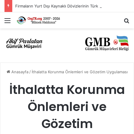
Firmaların Yurt Dışı Kaynaklı Dövizlerinin Türk Lirasına Dönüşümünün Desteklenmesi Hakkında Tebliğ (Sayı: 2023/5)’de Değişiklik Yapılmasına Dair Tebliğ (Sayı: 2026/11)
Menü
A
Anasayfa
/
İthalatta Korunma Önlemleri ve Gözetim Uygulaması
İthalatta Korunma
Önlemleri ve
Gözetim