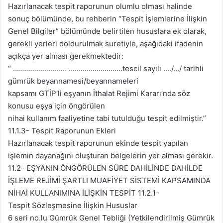
Hazırlanacak tespit raporunun olumlu olması halinde
sonuç bölümünde, bu rehberin “Tespit İşlemlerine İlişkin
Genel Bilgiler” bölümünde belirtilen hususlara ek olarak,
gerekli yerleri doldurulmak suretiyle, aşağıdaki ifadenin
açıkça yer alması gerekmektedir:
“ ……………………… ………………………tescil sayılı …./…/ tarihli
gümrük beyannamesi/beyannameleri
kapsamı GTİP’li eşyanın İthalat Rejimi Kararı’nda söz
konusu eşya için öngörülen
nihai kullanım faaliyetine tabi tutulduğu tespit edilmiştir.”
11.1.3- Tespit Raporunun Ekleri
Hazırlanacak tespit raporunun ekinde tespit yapılan
işlemin dayanağını oluşturan belgelerin yer alması gerekir.
11.2- EŞYANIN ÖNGÖRÜLEN SÜRE DAHİLİNDE DAHİLDE
İŞLEME REJİMİ ŞARTLI MUAFİYET SİSTEMİ KAPSAMINDA
NİHAİ KULLANIMINA İLİŞKİN TESPİT 11.2.1-
Tespit Sözleşmesine İlişkin Hususlar
6 seri no.lu Gümrük Genel Tebliği (Yetkilendirilmiş Gümrük