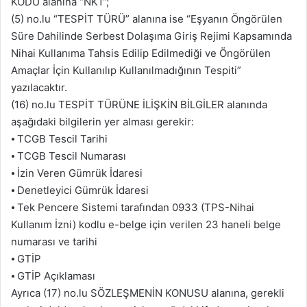
KODU alanına “NK1”;
(5) no.lu “TESPİT TÜRÜ” alanına ise “Eşyanın Öngörülen
Süre Dahilinde Serbest Dolaşıma Giriş Rejimi Kapsamında
Nihai Kullanıma Tahsis Edilip Edilmediği ve Öngörülen
Amaçlar İçin Kullanılıp Kullanılmadığının Tespiti”
yazılacaktır.
(16) no.lu TESPİT TÜRÜNE İLİŞKİN BİLGİLER alanında
aşağıdaki bilgilerin yer alması gerekir:
⦁ TCGB Tescil Tarihi
⦁ TCGB Tescil Numarası
⦁ İzin Veren Gümrük İdaresi
⦁ Denetleyici Gümrük İdaresi
⦁ Tek Pencere Sistemi tarafından 0933 (TPS-Nihai
Kullanım İzni) kodlu e-belge için verilen 23 haneli belge
numarası ve tarihi
⦁ GTİP
⦁ GTİP Açıklaması
Ayrıca (17) no.lu SÖZLEŞMENİN KONUSU alanına, gerekli