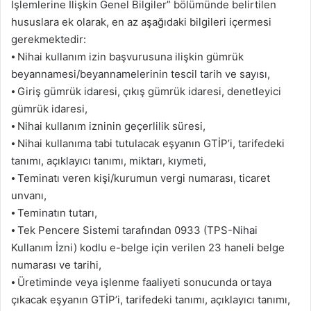
İşlemlerine İlişkin Genel Bilgiler” bölümünde belirtilen
hususlara ek olarak, en az aşağıdaki bilgileri içermesi
gerekmektedir:
⦁ Nihai kullanım izin başvurusuna ilişkin gümrük
beyannamesi/beyannamelerinin tescil tarih ve sayısı,
⦁ Giriş gümrük idaresi, çıkış gümrük idaresi, denetleyici
gümrük idaresi,
⦁ Nihai kullanım izninin geçerlilik süresi,
⦁ Nihai kullanıma tabi tutulacak eşyanın GTİP’i, tarifedeki
tanımı, açıklayıcı tanımı, miktarı, kıymeti,
⦁ Teminatı veren kişi/kurumun vergi numarası, ticaret
unvanı,
⦁ Teminatın tutarı,
⦁ Tek Pencere Sistemi tarafından 0933 (TPS-Nihai
Kullanım İzni) kodlu e-belge için verilen 23 haneli belge
numarası ve tarihi,
⦁ Üretiminde veya işlenme faaliyeti sonucunda ortaya
çıkacak eşyanın GTİP’i, tarifedeki tanımı, açıklayıcı tanımı,