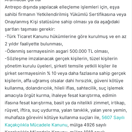
Antrepo dışında yapılacak elleçleme işlemleri için, eşya
sahibi firmanın Yetkilendirilmiş Yükümlü Sertifikasına veya
Onaylanmış Kişi statüsüne sahip olması ya da aşağıdaki
şartları taşıması gerekir:
-Türk Ticaret Kanunu hükümlerine göre kurulmuş ve en az
2 yıldır faaliyette bulunması,
-Ödenmiş sermayesinin asgari 500.000 TL olması,
-Sözleşme imzalanacak gerçek kişilerin, tüzel kişilerin
yönetim kurulu üyeleri, şirketi temsile yetkili kişiler ile
şirket sermayesinin % 10 veya daha fazlasına sahip gerçek
kişilerin, affa uğramış olsalar dahi hırsızlık, güveni kötüye
kullanma, dolandırıcılık, hileli iflas, sahtecilik, suç işlemek
amacıyla örgüt kurma, ihaleye fesat karıştırma, edimin
ifasına fesat karıştırma, basit ya da nitelikli zimmet, irtikap,
rüşvet, iftira, suç uydurma, yalan tanıklık, yalan yere yemin,
muhafaza görevini kötüye kullanma suçları ile,
5607 Sayılı
Kaçakçılıkla Mücadele Kanunu
, mülga 4926 sayılı