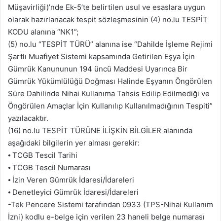
Müşavirliği)’nde Ek-5’te belirtilen usul ve esaslara uygun
olarak hazırlanacak tespit sözleşmesinin (4) no.lu TESPİT
KODU alanına “NK1”;
(5) no.lu “TESPİT TÜRÜ” alanına ise “Dahilde İşleme Rejimi
Şartlı Muafiyet Sistemi kapsamında Getirilen Eşya İçin
Gümrük Kanununun 194 üncü Maddesi Uyarınca Bir
Gümrük Yükümlülüğü Doğması Halinde Eşyanın Öngörülen
Süre Dahilinde Nihai Kullanıma Tahsis Edilip Edilmediği ve
Öngörülen Amaçlar İçin Kullanılıp Kullanılmadığının Tespiti”
yazılacaktır.
(16) no.lu TESPİT TÜRÜNE İLİŞKİN BİLGİLER alanında
aşağıdaki bilgilerin yer alması gerekir:
⦁ TCGB Tescil Tarihi
⦁ TCGB Tescil Numarası
⦁ İzin Veren Gümrük İdaresi/İdareleri
⦁ Denetleyici Gümrük İdaresi/İdareleri
-Tek Pencere Sistemi tarafından 0933 (TPS-Nihai Kullanım
İzni) kodlu e-belge için verilen 23 haneli belge numarası