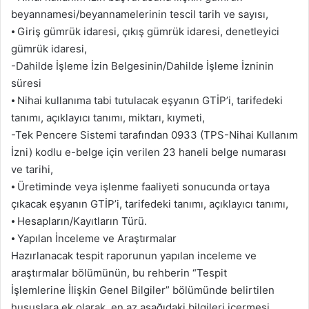
beyannamesi/beyannamelerinin tescil tarih ve sayısı,
⦁ Giriş gümrük idaresi, çıkış gümrük idaresi, denetleyici
gümrük idaresi,
-Dahilde İşleme İzin Belgesinin/Dahilde İşleme İzninin
süresi
⦁ Nihai kullanıma tabi tutulacak eşyanın GTİP’i, tarifedeki
tanımı, açıklayıcı tanımı, miktarı, kıymeti,
-Tek Pencere Sistemi tarafından 0933 (TPS-Nihai Kullanım
İzni) kodlu e-belge için verilen 23 haneli belge numarası
ve tarihi,
⦁ Üretiminde veya işlenme faaliyeti sonucunda ortaya
çıkacak eşyanın GTİP’i, tarifedeki tanımı, açıklayıcı tanımı,
⦁ Hesapların/Kayıtların Türü.
⦁ Yapılan İnceleme ve Araştırmalar
Hazırlanacak tespit raporunun yapılan inceleme ve
araştırmalar bölümünün, bu rehberin “Tespit
İşlemlerine İlişkin Genel Bilgiler” bölümünde belirtilen
hususlara ek olarak, en az aşağıdaki bilgileri içermesi