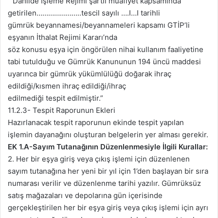
“ Dahilde İşleme Rejimi şartlı muafiyet kapsamında
getirilen…………………..tescil sayılı ….I…I tarihli
gümrük beyannamesi/beyannameleri kapsamı GTİP’li
eşyanın İthalat Rejimi Kararı’nda
söz konusu eşya için öngörülen nihai kullanım faaliyetine
tabi tutulduğu ve Gümrük Kanununun 194 üncü maddesi
uyarınca bir gümrük yükümlülüğü doğarak ihraç
edildiği/kısmen ihraç edildiği/ihraç
edilmediği tespit edilmiştir.”
11.2.3- Tespit Raporunun Ekleri
Hazırlanacak tespit raporunun ekinde tespit yapılan
işlemin dayanağını oluşturan belgelerin yer alması gerekir.
EK 1.A-Sayım Tutanağının Düzenlenmesiyle İlgili Kurallar:
2. Her bir eşya giriş veya çıkış işlemi için düzenlenen
sayım tutanağına her yeni bir yıl için 1’den başlayan bir sıra
numarası verilir ve düzenlenme tarihi yazılır. Gümrüksüz
satış mağazaları ve depolarına gün içerisinde
gerçekleştirilen her bir eşya giriş veya çıkış işlemi için ayrı