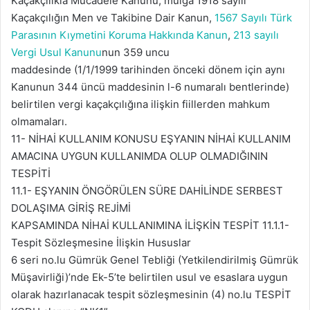
Kaçakçılıkla Mücadele Kanunu, mülga 1918 sayılı
Kaçakçılığın Men ve Takibine Dair Kanun,
1567 Sayılı Türk
Parasının Kıymetini Koruma Hakkında Kanun
,
213 sayılı
Vergi Usul Kanunu
nun 359 uncu
maddesinde (1/1/1999 tarihinden önceki dönem için aynı
Kanunun 344 üncü maddesinin l-6 numaralı bentlerinde)
belirtilen vergi kaçakçılığına ilişkin fiillerden mahkum
olmamaları.
11- NİHAİ KULLANIM KONUSU EŞYANIN NİHAİ KULLANIM
AMACINA UYGUN KULLANIMDA OLUP OLMADIĞININ
TESPİTİ
11.1- EŞYANIN ÖNGÖRÜLEN SÜRE DAHİLİNDE SERBEST
DOLAŞIMA GİRİŞ REJİMİ
KAPSAMINDA NİHAİ KULLANIMINA İLİŞKİN TESPİT 11.1.1-
Tespit Sözleşmesine İlişkin Hususlar
6 seri no.lu Gümrük Genel Tebliği (Yetkilendirilmiş Gümrük
Müşavirliği)’nde Ek-5’te belirtilen usul ve esaslara uygun
olarak hazırlanacak tespit sözleşmesinin (4) no.lu TESPİT