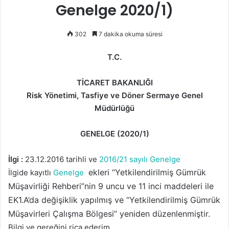
Genelge 2020/1)
302
7 dakika okuma süresi
T.C.
TİCARET BAKANLIĞI
Risk Yönetimi, Tasfiye ve Döner Sermaye Genel
Müdürlüğü
GENELGE (2020/1)
İlgi :
23.12.2016 tarihli ve
2016/21 sayılı Genelge
ekleri “Yetkilendirilmiş Gümrük
İlgide kayıtlı
Genelge
Müşavirliği Rehberi”nin 9 uncu ve 11 inci maddeleri ile
EK1.A’da değişiklik yapılmış ve “Yetkilendirilmiş Gümrük
Müşavirleri Çalışma Bölgesi” yeniden düzenlenmiştir.
Bilgi ve gereğini rica ederim.