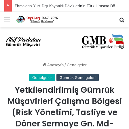
Firmaların Yurt Dışı Kaynaklı Dövizlerinin Türk Lirasına Dönüşümünün Desteklenmesi Hakkında Tebliğ (Sayı: 2023/5)’de Değişiklik Yapılmasına Dair Tebliğ (Sayı: 2026/11)
Menü
A
Anasayfa
/
Genelgeler
Genelgeler
Gümrük Genelgeleri
Yetkilendirilmiş Gümrük
Müşavirleri Çalışma Bölgesi
(Risk Yönetimi, Tasfiye ve
Döner Sermaye Gn. Md-