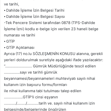
ve tarihi,
⦁ Dahilde İşleme İzin Belgesi Tarihi
⦁ Dahilde İşleme İzin Belgesi Sayısı
-Tek Pencere Sistemi tarafından 0878 (TPS-Dahilde
İşleme İzni) kodlu e-belge için verilen 23 haneli belge
numarası ve tarihi
⦁ GTİP
⦁ GTİP Açıklaması
Ayrıca (17) no.lu SÖZLEŞMENİN KONUSU alanına, gerekli
yerleri doldurulmak suretiyle aşağıdaki ifade yazılacaktır:
“……………………… Gümrük Müdürlüğünde tescil edilen
…………….sayı ve tarihli gümrük
beyannamesi/beyannameleri muhteviyatı sayılı nihai
kullanım izin başvuru formu/formları
ile nihai kullanıma tabi tutulması talep edilen
……………….GTİP’li cinsi eşyanın
…………/………/…………tarih ve. sayılı nihai kullanım izin
belgesinde/belgelerinde öngörülen