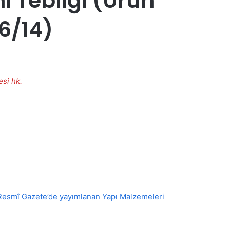
i Tebliği (Ürün
6/14)
si hk.
ı Resmî Gazete’de yayımlanan Yapı Malzemeleri