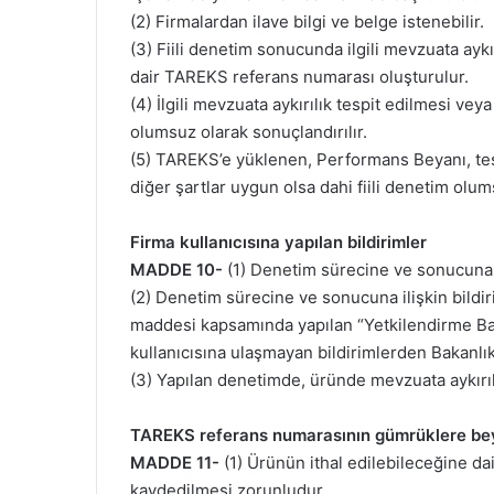
(2) Firmalardan ilave bilgi ve belge istenebilir.
(3) Fiili denetim sonucunda ilgili mevzuata ayk
dair TAREKS referans numarası oluşturulur.
(4) İlgili mevzuata aykırılık tespit edilmesi v
olumsuz olarak sonuçlandırılır.
(5) TAREKS’e yüklenen, Performans Beyanı, test
diğer şartlar uygun olsa dahi fiili denetim olum
Firma kullanıcısına yapılan bildirimler
MADDE 10-
(1) Denetim sürecine ve sonucuna i
(2) Denetim sürecine ve sonucuna ilişkin bildir
maddesi kapsamında yapılan “Yetkilendirme Başvu
kullanıcısına ulaşmayan bildirimlerden Bakanlık
(3) Yapılan denetimde, üründe mevzuata aykırılı
TAREKS referans numarasının gümrüklere be
MADDE 11-
(1) Ürünün ithal edilebileceğine d
kaydedilmesi zorunludur.