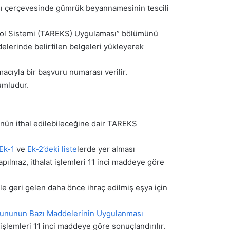
sı çerçevesinde gümrük beyannamesinin tescili
ontrol Sistemi (TAREKS) Uygulaması” bölümünü
ddelerinde belirtilen belgeleri yükleyerek
acıyla bir başvuru numarası verilir.
umludur.
ünün ithal edilebileceğine dair TAREKS
Ek-1
ve
Ek-2’deki liste
lerde yer alması
ılmaz, ithalat işlemleri 11 inci maddeye göre
erle geri gelen daha önce ihraç edilmiş eşya için
anununun Bazı Maddelerinin Uygulanması
işlemleri 11 inci maddeye göre sonuçlandırılır.