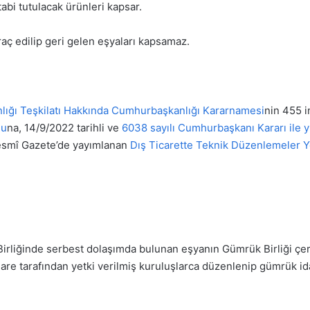
abi tutulacak ürünleri kapsar.
raç edilip geri gelen eşyaları kapsamaz.
nlığı Teşkilatı Hakkında Cumhurbaşkanlığı Kararnamesi
nin 455 
nu
na, 14/9/2022 tarihli ve
6038 sayılı Cumhurbaşkanı Kararı ile 
 Resmî Gazete’de yayımlanan
Dış Ticarette Teknik Düzenlemeler Y
irliğinde serbest dolaşımda bulunan eşyanın Gümrük Birliği çer
re tarafından yetki verilmiş kuruluşlarca düzenlenip gümrük id