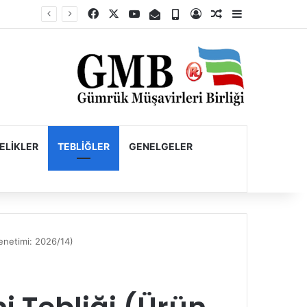
Facebook
X
YouTube
E-Posta
Telefon
Kayıt Ol
Rastgele Makale
Kenar Bölme
Firmaların Yurt Dışı Kaynaklı Dövizlerinin Türk Lirasına Dönüşümünün Desteklenmesi Hakkında Tebliğ (Sayı: 2023/5)’de Değişiklik Yapılmasına Dair Tebliğ (Sayı: 2026/11)
ELIKLER
TEBLIĞLER
GENELGELER
Denetimi: 2026/14)