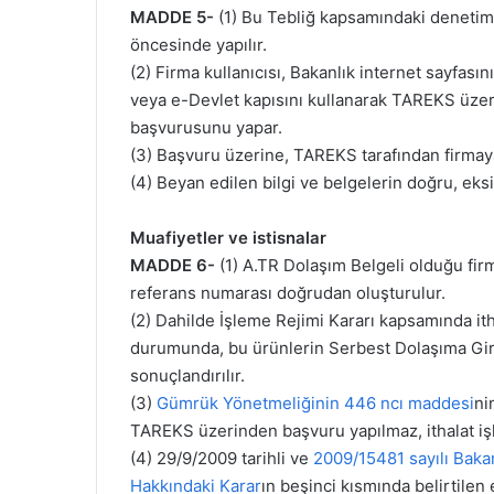
MADDE 5-
(1) Bu Tebliğ kapsamındaki denetim
öncesinde yapılır.
(2) Firma kullanıcısı, Bakanlık internet sayfas
veya e-Devlet kapısını kullanarak TAREKS üzerin
başvurusunu yapar.
(3) Başvuru üzerine, TAREKS tarafından firmaya,
(4) Beyan edilen bilgi ve belgelerin doğru, ek
Muafiyetler ve istisnalar
MADDE 6-
(1) A.TR Dolaşım Belgeli olduğu fir
referans numarası doğrudan oluşturulur.
(2) Dahilde İşleme Rejimi Kararı kapsamında it
durumunda, bu ürünlerin Serbest Dolaşıma Giri
sonuçlandırılır.
(3)
Gümrük Yönetmeliğinin 446 ncı maddesi
ni
TAREKS üzerinden başvuru yapılmaz, ithalat işl
(4) 29/9/2009 tarihli ve
2009/15481 sayılı Baka
Hakkındaki Karar
ın beşinci kısmında belirtilen