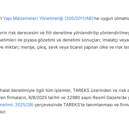
in
Yapı Malzemeleri Yönetmeliği (305/2011/AB)
’ne uygun olmama 
lerin risk derecesini ve fiili denetime yönlendirilip yönlendiril
etimleri ile piyasa gözetimi ve denetimi sonuçları; imalatçı veya it
 miktarı; menşe, çıkış, sevk veya ticaret yapılan ülke ve risk tes
halat denetimiyle ilgili tüm işlemler, TAREKS üzerinden ve risk an
eyen firmaların, 8/8/2025 tarihli ve 32980 sayılı Resmî Gazete’d
netimi: 2025/28)
çerçevesinde TAREKS’te tanımlanması ve firma
kir.