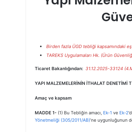
Yapı Malzemele
Güve
Birden fazla ÜGD tebliği kapsamındaki e
TAREKS Uygulamaları Hk. (Ürün Güvenliğ
Ticaret Bakanlığından:
31.12.2025-33124 (4.
YAPI MALZEMELERİNİN İTHALAT DENETİMİ T
Amaç ve kapsam
MADDE 1-
(1) Bu Tebliğin amacı,
Ek-1
ve
Ek-2
’
Yönetmeliği (305/2011/AB)
’ne uygunluğunun de