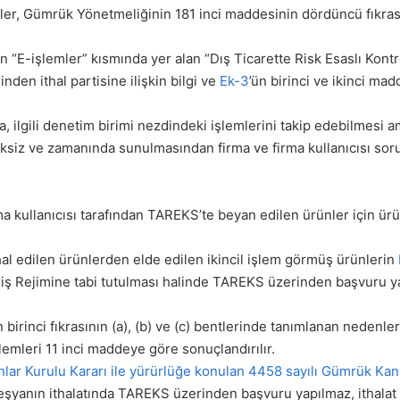
ler, Gümrük Yönetmeliğinin 181 inci maddesinin dördüncü fıkra
ının “E-işlemler” kısmında yer alan “Dış Ticarette Risk Esaslı K
den ithal partisine ilişkin bilgi ve
Ek-3
’ün birinci ve ikinci ma
 ilgili denetim birimi nezdindeki işlemlerini takip edebilmesi am
siksiz ve zamanında sunulmasından firma ve firma kullanıcısı sor
ma kullanıcısı tarafından TAREKS’te beyan edilen ürünler için ür
hal edilen ürünlerden elde edilen ikincil işlem görmüş ürünlerin
ş Rejimine tabi tutulması halinde TAREKS üzerinden başvuru yap
n birinci fıkrasının (a), (b) ve (c) bentlerinde tanımlanan nedenl
emleri 11 inci maddeye göre sonuçlandırılır.
nlar Kurulu Kararı ile yürürlüğe konulan 4458 sayılı Gümrük K
 eşyanın ithalatında TAREKS üzerinden başvuru yapılmaz, ithalat 