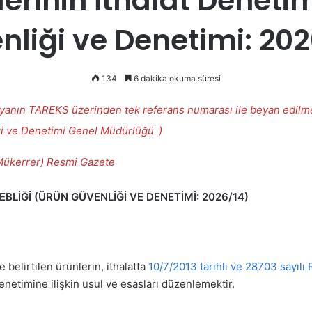
rinin İthalat Denetim
nliği ve Denetimi: 202
134
6 dakika okuma süresi
şyanın TAREKS üzerinden tek referans numarası ile beyan edilme
i ve Denetimi Genel Müdürlüğü
)
Mükerrer) Resmi Gazete
EBLİĞİ
(ÜRÜN GÜVENLİĞİ VE DENETİMİ: 2026/14)
de belirtilen ürünlerin, ithalatta
10/7/2013 tarihli ve 28703 sayıl
netimine ilişkin usul ve esasları düzenlemektir.