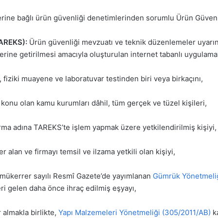
rine bağlı ürün güvenliği denetimlerinden sorumlu Ürün Güvenli
TAREKS):
Ürün güvenliği mevzuatı ve teknik düzenlemeler uyarın
yerine getirilmesi amacıyla oluşturulan internet tabanlı uygulama
 fiziki muayene ve laboratuvar testinden biri veya birkaçını,
konu olan kamu kurumları dâhil, tüm gerçek ve tüzel kişileri,
firma adına TAREKS’te işlem yapmak üzere yetkilendirilmiş kişiyi,
 alan ve firmayı temsil ve ilzama yetkili olan kişiyi,
 mükerrer sayılı Resmî Gazete’de yayımlanan
Gümrük Yönetmeliğ
ri gelen daha önce ihraç edilmiş eşyayı,
r almakla birlikte,
Yapı Malzemeleri Yönetmeliği (305/2011/AB)
k