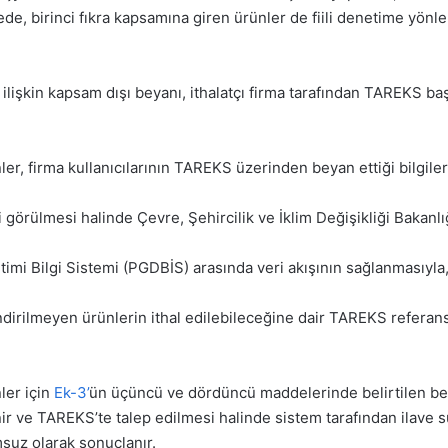
e, birinci fıkra kapsamına giren ürünler de fiili denetime yönlend
 ilişkin kapsam dışı beyanı, ithalatçı firma tarafından TAREKS ba
ler, firma kullanıcılarının TAREKS üzerinden beyan ettiği bilgiler
i görülmesi halinde Çevre, Şehircilik ve İklim Değişikliği Bakanlığ
mi Bilgi Sistemi (PGDBİS) arasında veri akışının sağlanmasıyla,
endirilmeyen ürünlerin ithal edilebileceğine dair TAREKS refera
ler için
Ek-3’
ün üçüncü ve dördüncü maddelerinde belirtilen bel
 ve TAREKS’te talep edilmesi halinde sistem tarafından ilave süre
suz olarak sonuçlanır.