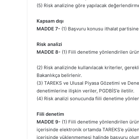
(5) Risk analizine göre yapılacak değerlendirmed
Kapsam dışı
MADDE 7-
(1) Başvuru konusu ithalat partisine
Risk analizi
MADDE 8-
(1) Fiili denetime yönlendirilen ürün
(2) Risk analizinde kullanılacak kriterler, gerekl
Bakanlıkça belirlenir.
(3) TAREKS ve Ulusal Piyasa Gözetimi ve Deneti
denetimlerine ilişkin veriler, PGDBİS’e iletilir.
(4) Risk analizi sonucunda fiili denetime yönl
Fiili denetim
MADDE 9-
(1) Fiili denetime yönlendirilen ürün
içerisinde elektronik ortamda TAREKS’e yüklenir
içerisinde yüklenmemesi halinde başvuru olum