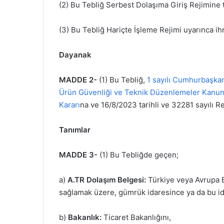
(2) Bu Tebliğ Serbest Dolaşıma Giriş Rejimine t
(3) Bu Tebliğ Hariçte İşleme Rejimi uyarınca ih
Dayanak
MADDE 2-
(1) Bu Tebliğ,
1 sayılı Cumhurbaşka
Ürün Güvenliği ve Teknik Düzenlemeler Kanu
Kararı
na ve 16/8/2023 tarihli ve 32281 sayılı
Tanımlar
MADDE 3-
(1) Bu Tebliğde geçen;
a)
A.TR Dolaşım Belgesi:
Türkiye veya Avrupa B
sağlamak üzere, gümrük idaresince ya da bu ida
b)
Bakanlık:
Ticaret Bakanlığını,