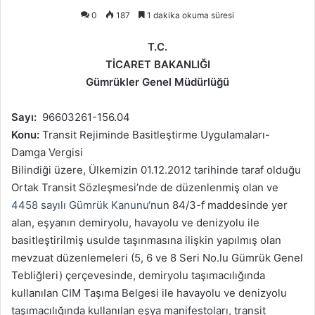
0
187
1 dakika okuma süresi
T.C.
TİCARET BAKANLIĞI
Gümrükler Genel Müdürlüğü
Sayı:
96603261-156.04
Konu:
Transit Rejiminde Basitleştirme Uygulamaları-
Damga Vergisi
Bilindiği üzere, Ülkemizin 01.12.2012 tarihinde taraf olduğu
Ortak Transit Sözleşmesi’nde de düzenlenmiş olan ve
4458 sayılı Gümrük Kanunu
‘nun 84/3-f maddesinde yer
alan, eşyanın demiryolu, havayolu ve denizyolu ile
basitleştirilmiş usulde taşınmasına ilişkin yapılmış olan
mevzuat düzenlemeleri (5, 6 ve 8 Seri No.lu Gümrük Genel
Tebliğleri) çerçevesinde, demiryolu taşımacılığında
kullanılan CIM Taşıma Belgesi ile havayolu ve denizyolu
taşımacılığında kullanılan eşya manifestoları, transit