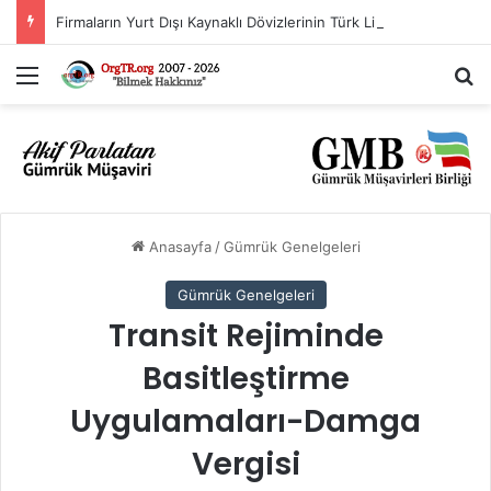
Firmaların Yurt Dışı Kaynaklı Dövizlerinin Türk Lirasına Dönüşümünün Desteklenmesi Hakkında Tebliğ (Sayı: 2023/5)’de Değişiklik Yapılmasına Dair Tebliğ (Sayı: 2026/11)
Menü
A
Anasayfa
/
Gümrük Genelgeleri
Gümrük Genelgeleri
Transit Rejiminde
Basitleştirme
Uygulamaları-Damga
Vergisi