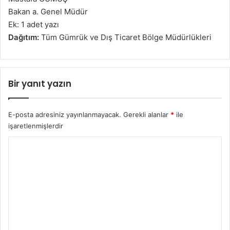
Bakan a. Genel Müdür
Ek: 1 adet yazı
Dağıtım:
Tüm Gümrük ve Dış Ticaret Bölge Müdürlükleri
Bir yanıt yazın
E-posta adresiniz yayınlanmayacak.
Gerekli alanlar
*
ile
işaretlenmişlerdir
Y
o
r
u
m
*