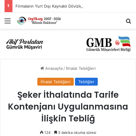
Firmaların Yurt Dışı Kaynaklı Dövizlerinin Türk Lirasına Dönüşümünün Desteklenmesi Hakkında Tebliğ (Sayı: 2023/5)’de Değişiklik Yapılmasına Dair Tebliğ (Sayı: 2026/11)
Menü
Ar
Anasayfa
/
İthalat Tebliğleri
İthalat Tebliğleri
Tebliğler
Şeker İthalatında Tarife
Kontenjanı Uygulanmasına
İlişkin Tebliğ
124
3 dakika okuma süresi