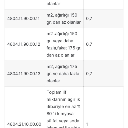
olanlar
m2, ağırlığı 150
4804.11.90.00.11
0,7
gr. dan az olanlar
m2 .ağırlığı 150
gr. veya daha
4804.11.90.00.12
0,7
fazla,fakat 175 gr.
dan az olanlar
m2, ağırlığı 175
4804.11.90.00.13
gr. ve daha fazla
0,7
olanlar
Toplam lif
miktarının ağırlık
itibariyle en az %
80 ‘ i kimyasal
sülfat veya soda
4804.21.10.00.00
1
işlemleri ile elde