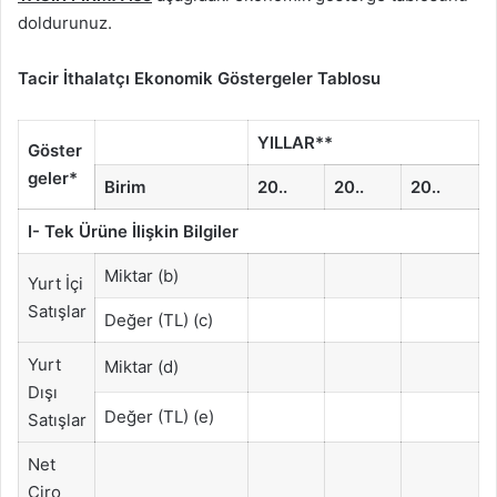
doldurunuz.
Tacir İthalatçı Ekonomik Göstergeler Tablosu
YILLAR**
Göster
geler*
Birim
20..
20..
20..
I- Tek Ürüne İlişkin Bilgiler
Miktar (b)
Yurt İçi
Satışlar
Değer (TL) (c)
Yurt
Miktar (d)
Dışı
Değer (TL) (e)
Satışlar
Net
Ciro