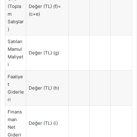
(Topla
Değer (TL) (f)=
m
(c+e)
Satışlar
)
Satılan
Mamul
Değer (TL) (g)
Maliyet
i
Faaliye
t
Değer (TL) (h)
Giderle
ri
Finans
man
Değer (TL) (i)
Net
Gideri