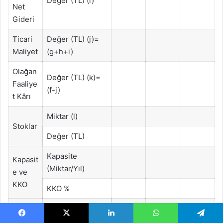
Değer (TL) (i)
Net
Gideri
Ticari
Değer (TL) (j)=
Maliyet
(g+h+i)
Olağan
Değer (TL) (k)=
Faaliye
(f-j)
t Kârı
Miktar (l)
Stoklar
Değer (TL)
Kapasite
Kapasit
(Miktar/Yıl)
e ve
KKO
KKO %
Amorti
Değer (TL)
sman
Facebook
X
LinkedIn
WhatsApp
Telegram