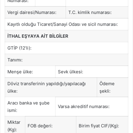
Numarası:
Vergi dairesi/Numarası:
T.C. kimlik numarası:
Kayıtlı olduğu Ticaret/Sanayi Odası ve sicil numarası:
İTHAL EŞYAYA AİT BİLGİLER
GTİP (12’li):
Tanımı:
Menşe ülke:
Sevk ülkesi:
Döviz transferinin yapıldığı/yapılacağı
Ödeme
ülke:
şekli:
Aracı banka ve şube
Varsa akreditif numarası:
ismi:
Miktar
FOB değeri:
Birim fiyat CIF/(Kg):
(Kg):