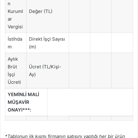
n
Kuruml
Değer (TL)
ar
Vergisi
İstihda
Direkt İşçi Sayısı
m
(m)
Aylık
Brüt
Ücret (TL/Kişi-
İşçi
Ay)
Ücreti
YEMİNLİ MALİ
MÜŞAVİR
ONAYI***:
*Tablonun ilk kısmı firmanın satışını yaptığı her bir ürün