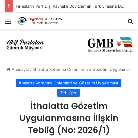
Firmaların Yurt Dışı Kaynaklı Dövizlerinin Türk Lirasına Dönüşümünün Desteklenmesi Hakkında Tebliğ (Sayı: 2023/5)’de Değişiklik Yapılmasına Dair Tebliğ (Sayı: 2026/11)
Menü
Ar
Anasayfa
/
İthalatta Korunma Önlemleri ve Gözetim Uygulaması
İthalatta Korunma Önlemleri ve Gözetim Uygulaması
Tebliğler
İthalatta Gözetim
Uygulanmasına İlişkin
Tebliğ (No: 2026/1)