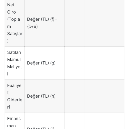
Net
Ciro
(Topla
Değer (TL) (f)=
m
(c+e)
Satışlar
)
Satılan
Mamul
Değer (TL) (g)
Maliyet
i
Faaliye
t
Değer (TL) (h)
Giderle
ri
Finans
man