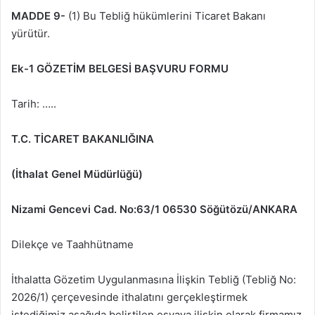
MADDE 9-
(1) Bu Tebliğ hükümlerini Ticaret Bakanı
yürütür.
Ek-1
GÖZETİM BELGESİ BAŞVURU FORMU
Tarih: …..
T.C.
TİCARET BAKANLIĞINA
(İthalat Genel Müdürlüğü)
Nizami Gencevi Cad. No:63/1 06530 Söğütözü/ANKARA
Dilekçe ve Taahhütname
İthalatta Gözetim Uygulanmasına İlişkin Tebliğ (Tebliğ No:
2026/1) çerçevesinde ithalatını gerçekleştirmek
istediğimiz aşağıda belirtilen eşyaya ilişkin olarak firmamız