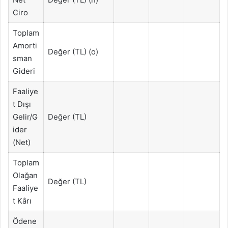
Ciro
Toplam
Amorti
Değer (TL) (o)
sman
Gideri
Faaliye
t Dışı
Gelir/G
Değer (TL)
ider
(Net)
Toplam
Olağan
Değer (TL)
Faaliye
t Kârı
Ödene