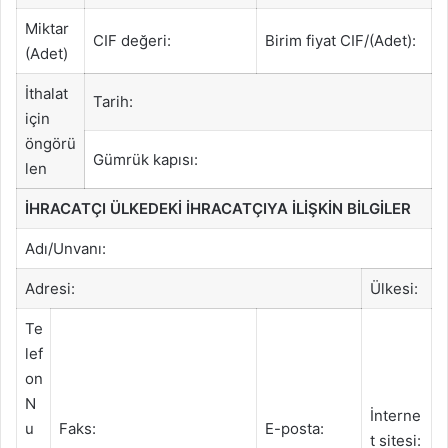
Miktar
CIF değeri:
Birim fiyat CIF/(Adet):
(Adet)
İthalat
Tarih:
için
öngörü
Gümrük kapısı:
len
İHRACATÇI ÜLKEDEKİ İHRACATÇIYA İLİŞKİN BİLGİLER
Adı/Unvanı:
Adresi:
Ülkesi:
Te
lef
on
N
İnterne
u
Faks:
E-posta:
t sitesi: