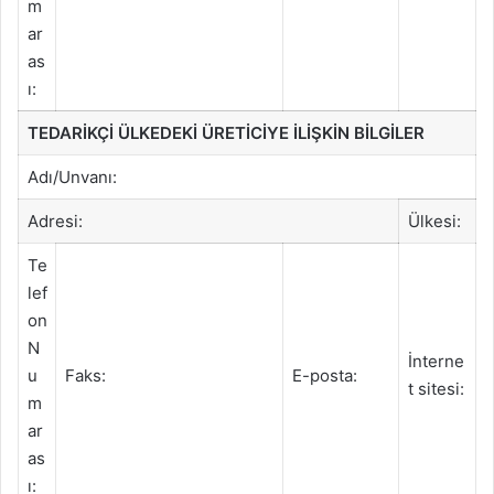
m
ar
as
ı:
TEDARİKÇİ ÜLKEDEKİ ÜRETİCİYE İLİŞKİN BİLGİLER
Adı/Unvanı:
Adresi:
Ülkesi:
Te
lef
on
N
İnterne
u
Faks:
E-posta:
t sitesi:
m
ar
as
ı: