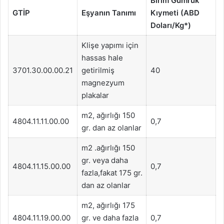
Birim Gümrük
GTİP
Eşyanın Tanımı
Kıymeti (ABD
Doları/Kg*)
Klişe yapımı için
hassas hale
3701.30.00.00.21
getirilmiş
40
magnezyum
plakalar
m2, ağırlığı 150
4804.11.11.00.00
0,7
gr. dan az olanlar
m2 .ağırlığı 150
gr. veya daha
4804.11.15.00.00
0,7
fazla,fakat 175 gr.
dan az olanlar
m2, ağırlığı 175
4804.11.19.00.00
gr. ve daha fazla
0,7