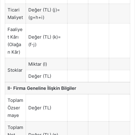
Ticari
Değer (TL) (j)=
Maliyet
(g+h+i)
Faaliye
t Kârı
Değer (TL) (k)=
(Olağa
(f-j)
n Kâr)
Miktar (l)
Stoklar
Değer (TL)
II- Firma Geneline İlişkin Bilgiler
Toplam
Özser
Değer (TL)
maye
Toplam
Net
Değer (TL) (n)