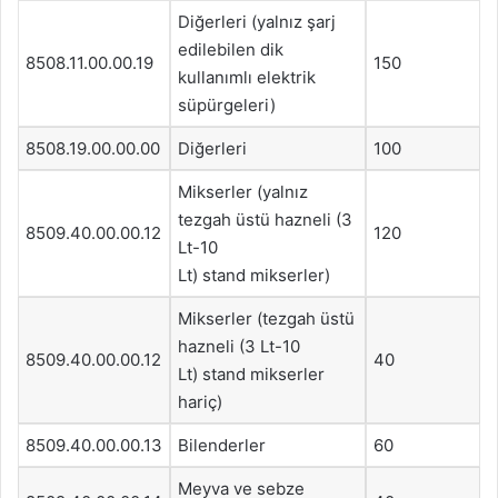
Diğerleri (yalnız şarj
edilebilen dik
8508.11.00.00.19
150
kullanımlı elektrik
süpürgeleri)
8508.19.00.00.00
Diğerleri
100
Mikserler (yalnız
tezgah üstü hazneli (3
8509.40.00.00.12
120
Lt-10
Lt) stand mikserler)
Mikserler (tezgah üstü
hazneli (3 Lt-10
8509.40.00.00.12
40
Lt) stand mikserler
hariç)
8509.40.00.00.13
Bilenderler
60
Meyva ve sebze