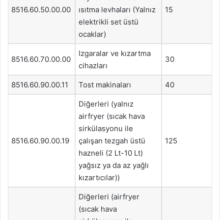
8516.60.50.00.00
ısıtma levhaları (Yalnız
15
elektrikli set üstü
ocaklar)
Izgaralar ve kızartma
8516.60.70.00.00
30
cihazları
8516.60.90.00.11
Tost makinaları
40
Diğerleri (yalnız
airfryer (sıcak hava
sirkülasyonu ile
8516.60.90.00.19
çalışan tezgah üstü
125
hazneli (2 Lt-10 Lt)
yağsız ya da az yağlı
kızartıcılar))
Diğerleri (airfryer
(sıcak hava