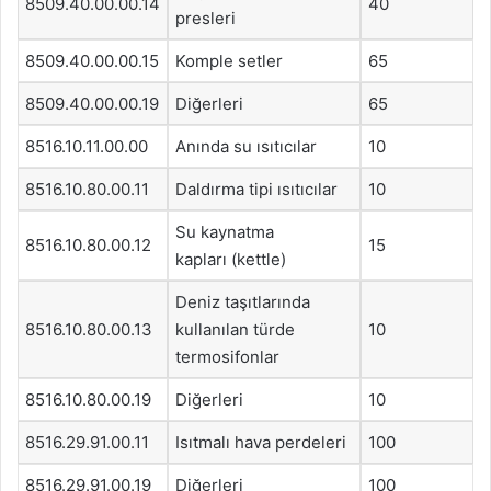
8509.40.00.00.14
40
presleri
8509.40.00.00.15
Komple setler
65
8509.40.00.00.19
Diğerleri
65
8516.10.11.00.00
Anında su ısıtıcılar
10
8516.10.80.00.11
Daldırma tipi ısıtıcılar
10
Su kaynatma
8516.10.80.00.12
15
kapları (kettle)
Deniz taşıtlarında
8516.10.80.00.13
kullanılan türde
10
termosifonlar
8516.10.80.00.19
Diğerleri
10
8516.29.91.00.11
Isıtmalı hava perdeleri
100
8516.29.91.00.19
Diğerleri
100