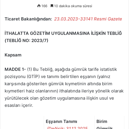
166
10 dakika okuma süresi
Ticaret Bakanlığından:
23.03.2023-33141 Resmi Gazete
İTHALATTA GÖZETİM UYGULANMASINA İLİŞKİN TEBLİĞ
(TEBLİĞ NO: 2023/7)
Kapsam
MADDE 1-
(1) Bu Tebliğ, aşağıda gümrük tarife istatistik
pozisyonu (GTİP) ve tanımı belirtilen eşyanın (yalnız
karşısında gösterilen gümrük kıymetinin altında birim
kıymetleri haiz olanlarının) ithalatında ileriye yönelik olarak
yürütülecek olan gözetim uygulamasına ilişkin usul ve
esasları içerir.
Eşyanın Tanımı
Birim
(Değişik: 31.12.2025
Gümrük