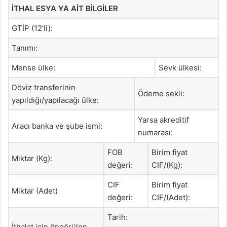
İTHAL ESYA YA AİT BİLGİLER
GTİP (12’li):
Tanımı:
Mense ülke:
Sevk ülkesi:
Döviz transferinin
Ödeme sekli:
yapıldığı/yapılacağı ülke:
Yarsa akreditif
Aracı banka ve şube ismi:
numarası:
FOB
Birim fiyat
Miktar (Kg):
değeri:
CIF/(Kg):
CIF
Birim fiyat
Miktar (Adet)
değeri:
CIF/(Adet):
Tarih:
İthalat için öngörülen