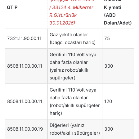
GTİP
/ 33124 4. Mükerrer
Kıymeti
R.G.Yürürlük
(ABD
30.01.2026)
Doları/Adet)
Gaz yakıtlı olanlar
7321.11.90.00.11
75
(Dağcı ocakları hariç)
Gerilimi 110 Volt veya
daha fazla olanlar
8508.11.00.00.11
300
(yalnız robot/akıllı
süpürgeler)
Gerilimi 110 Volt veya
daha fazla olanlar
8508.11.00.00.11
120
(robot/akıllı süpürgeler
hariç)
Diğerleri (yalnız
8508.11.00.00.19
300
robot/akıllı süpürgeler)