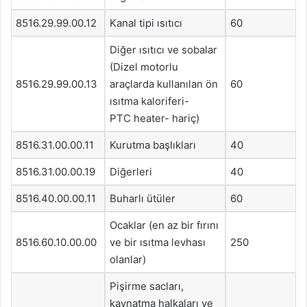
8516.29.99.00.12
Kanal tipi ısıtıcı
60
Diğer ısıtıcı ve sobalar
(Dizel motorlu
8516.29.99.00.13
araçlarda kullanılan ön
60
ısıtma kaloriferi-
PTC heater- hariç)
8516.31.00.00.11
Kurutma başlıkları
40
8516.31.00.00.19
Diğerleri
40
8516.40.00.00.11
Buharlı ütüler
60
Ocaklar (en az bir fırını
8516.60.10.00.00
ve bir ısıtma levhası
250
olanlar)
Pişirme sacları,
kaynatma halkaları ve