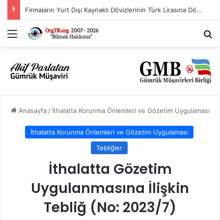
İthalat Rejimi Kararında Değişiklik Yapılmasına İlişkin Karar (Karar Sayısı: 11563)
Menü
A
Anasayfa
/
İthalatta Korunma Önlemleri ve Gözetim Uygulaması
İthalatta Korunma Önlemleri ve Gözetim Uygulaması
Tebliğler
İthalatta Gözetim
Uygulanmasına İlişkin
Tebliğ (No: 2023/7)