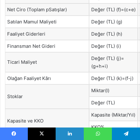
Net Ciro (Toplam pSatışlar)
Değer (TL) (f)=(c+e)
Satılan Mamul Maliyeti
Değer (TL) (g)
Faaliyet Giderleri
Değer (TL) (h)
Finansman Net Gideri
Değer (TL) (i)
Değer (TL) (j)=
Ticari Maliyet
(g+h+i)
Olağan Faaliyet Kârı
Değer (TL) (k)=(f-j)
Miktar(l)
Stoklar
Değer (TL)
Kapasite (Miktar/Yıl)
Kapasite ve KKO
KKO%
Değer (TL)