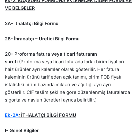
Ek-2: BAŞVURU FORMUNA EKLENECEK DİĞER FORMLAR
VE BELGELER
2A- İthalatçı Bilgi Formu
2B- İhracatçı – Üretici Bilgi Formu
2C- Proforma fatura veya ticari faturanın
sureti
(Proforma veya ticari faturada farklı birim fiyatları
haiz ürünler ayrı kalemler olarak gösterilir. Her fatura
kaleminin ürünü tarif eden açık tanımı, birim FOB fiyatı,
istatistiki birim bazında miktarı ve ağırlığı ayrı ayrı
gösterilir. CIF teslim şekline göre düzenlenmiş faturalarda
sigorta ve navlun ücretleri ayrıca belirtilir.)
Ek-2A
: İTHALATÇI BİLGİ FORMU
I- Genel Bilgiler