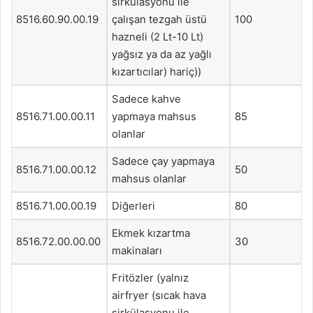
sirkülasyonu ile
8516.60.90.00.19
çalışan tezgah üstü
100
hazneli (2 Lt-10 Lt)
yağsız ya da az yağlı
kızartıcılar) hariç))
Sadece kahve
8516.71.00.00.11
yapmaya mahsus
85
olanlar
Sadece çay yapmaya
8516.71.00.00.12
50
mahsus olanlar
8516.71.00.00.19
Diğerleri
80
Ekmek kızartma
8516.72.00.00.00
30
makinaları
Fritözler (yalnız
airfryer (sıcak hava
sirkülasyonu ile