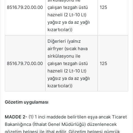
8516.79.20.00.00
çalışan tezgah üstü
125
hazneli (2 Lt-10 Lt)
yağsız ya da az yağlı
kızartıcılar))
Diğerleri (yalnız
airfryer (sıcak hava
sirkülasyonu ile
8516.79.70.00.00
çalışan tezgah üstü
125
hazneli (2 Lt-10 Lt)
yağsız ya da az yağlı
kızartıcılar))
Gözetim uygulaması
MADDE 2-
(1) 1 inci maddede belirtilen eşya ancak Ticaret
Bakanlığınca (İthalat Genel Müdürlüğü) düzenlenecek
gözetim belgesi ile ithal edilir. Gözetim belgesi gümrük