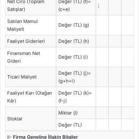
Net Ciro (Toplam
Değer (TL) (f)=
;
Satışlar)
(c+e)
Satılan Mamul
Değer (TL) (g)
Maliyeti
Faaliyet Giderleri
Değer (TL) (h)
Finansman Net
Değer (TL) (i)
Gideri
Değer (TL) (j)=
Ticari Maliyet
(g+h+i)
Faaliyet Karı (Olağan
Değer (TL) (k)=
Kâr)
(f-j)
Miktar (l)
Stoklar
Değer (TL)
II-
Firma Geneline İlişkin Bilgiler