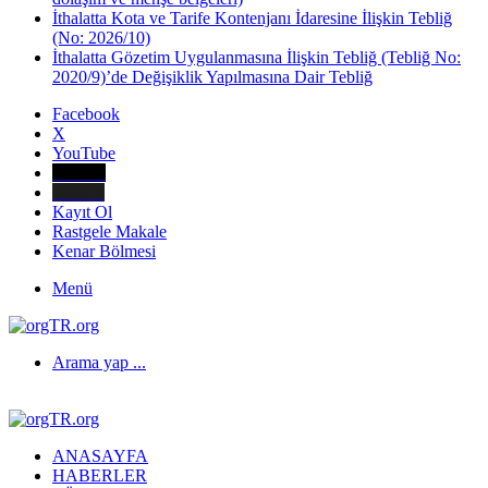
İthalatta Kota ve Tarife Kontenjanı İdaresine İlişkin Tebliğ
(No: 2026/10)
İthalatta Gözetim Uygulanmasına İlişkin Tebliğ (Tebliğ No:
2020/9)’de Değişiklik Yapılmasına Dair Tebliğ
Facebook
X
YouTube
E-Posta
Telefon
Kayıt Ol
Rastgele Makale
Kenar Bölmesi
Menü
Arama yap ...
ANASAYFA
HABERLER