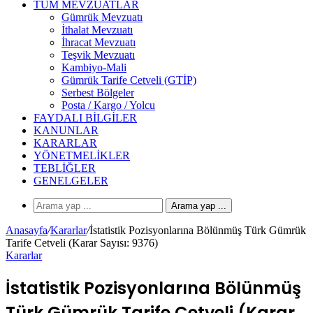
TÜM MEVZUATLAR
Gümrük Mevzuatı
İthalat Mevzuatı
İhracat Mevzuatı
Teşvik Mevzuatı
Kambiyo-Mali
Gümrük Tarife Cetveli (GTİP)
Serbest Bölgeler
Posta / Kargo / Yolcu
FAYDALI BILGILER
KANUNLAR
KARARLAR
YÖNETMELIKLER
TEBLIĞLER
GENELGELER
Arama yap ...
Anasayfa
/
Kararlar
/
İstatistik Pozisyonlarına Bölünmüş Türk Gümrük
Tarife Cetveli (Karar Sayısı: 9376)
Kararlar
İstatistik Pozisyonlarına Bölünmüş
Türk Gümrük Tarife Cetveli (Karar