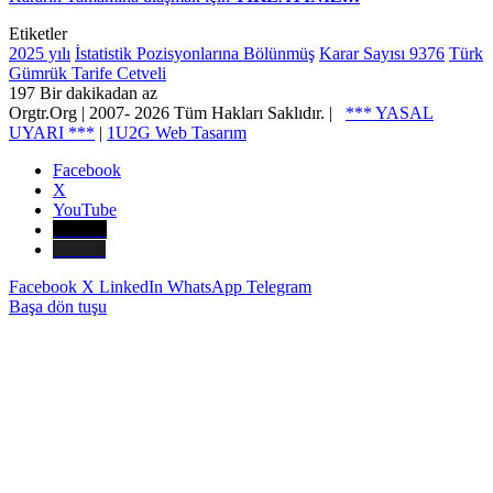
Etiketler
2025 yılı
İstatistik Pozisyonlarına Bölünmüş
Karar Sayısı 9376
Türk
Gümrük Tarife Cetveli
197
Bir dakikadan az
Orgtr.Org | 2007-
2026 Tüm Hakları Saklıdır. |
*** YASAL
UYARI ***
|
1U2G Web Tasarım
Facebook
X
YouTube
E-Posta
Telefon
Facebook
X
LinkedIn
WhatsApp
Telegram
Başa dön tuşu