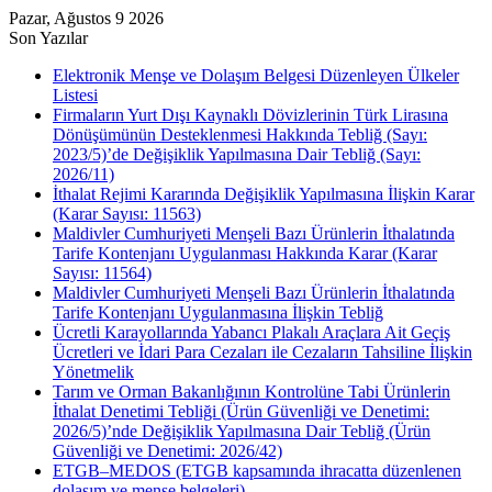
Pazar, Ağustos 9 2026
Son Yazılar
Elektronik Menşe ve Dolaşım Belgesi Düzenleyen Ülkeler
Listesi
Firmaların Yurt Dışı Kaynaklı Dövizlerinin Türk Lirasına
Dönüşümünün Desteklenmesi Hakkında Tebliğ (Sayı:
2023/5)’de Değişiklik Yapılmasına Dair Tebliğ (Sayı:
2026/11)
İthalat Rejimi Kararında Değişiklik Yapılmasına İlişkin Karar
(Karar Sayısı: 11563)
Maldivler Cumhuriyeti Menşeli Bazı Ürünlerin İthalatında
Tarife Kontenjanı Uygulanması Hakkında Karar (Karar
Sayısı: 11564)
Maldivler Cumhuriyeti Menşeli Bazı Ürünlerin İthalatında
Tarife Kontenjanı Uygulanmasına İlişkin Tebliğ
Ücretli Karayollarında Yabancı Plakalı Araçlara Ait Geçiş
Ücretleri ve İdari Para Cezaları ile Cezaların Tahsiline İlişkin
Yönetmelik
Tarım ve Orman Bakanlığının Kontrolüne Tabi Ürünlerin
İthalat Denetimi Tebliği (Ürün Güvenliği ve Denetimi:
2026/5)’nde Değişiklik Yapılmasına Dair Tebliğ (Ürün
Güvenliği ve Denetimi: 2026/42)
ETGB–MEDOS (ETGB kapsamında ihracatta düzenlenen
dolaşım ve menşe belgeleri)