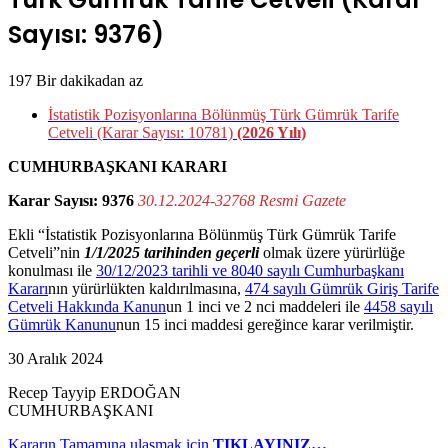
Sayısı: 9376)
197
Bir dakikadan az
İstatistik Pozisyonlarına Bölünmüş Türk Gümrük Tarife
Cetveli (Karar Sayısı: 10781)
(2026 Yılı)
CUMHURBAŞKANI KARARI
Karar Sayısı: 9376
30.12.2024-32768 Resmi Gazete
Ekli “İstatistik Pozisyonlarına Bölünmüş Türk Gümrük Tarife
Cetveli”nin
1/1/2025 tarihinden geçerli
olmak üzere yürürlüğe
konulması ile
30/12/2023 tarihli ve 8040 sayılı Cumhurbaşkanı
Kararı
nın yürürlükten kaldırılmasına,
474 sayılı Gümrük Giriş Tarife
Cetveli Hakkında Kanun
un 1 inci ve 2 nci maddeleri ile
4458 sayılı
Gümrük Kanunu
nun 15 inci maddesi gereğince karar verilmiştir.
30 Aralık 2024
Recep Tayyip ERDOĞAN
CUMHURBAŞKANI
Kararın Tamamına ulaşmak için
TIKLAYINIZ…