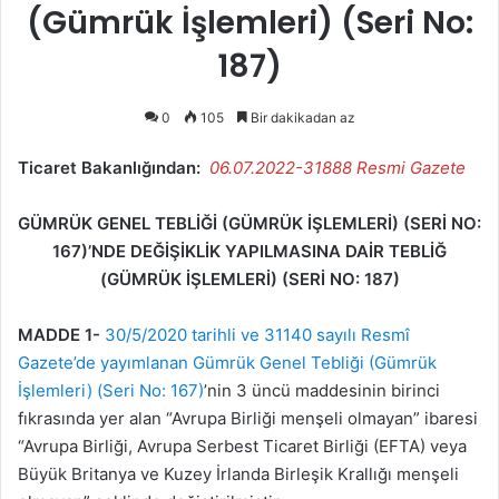
(Gümrük İşlemleri) (Seri No:
187)
0
105
Bir dakikadan az
Ticaret Bakanlığından:
06.07.2022-31888 Resmi Gazete
GÜMRÜK GENEL TEBLİĞİ (GÜMRÜK İŞLEMLERİ) (SERİ NO:
167)’NDE DEĞİŞİKLİK YAPILMASINA DAİR TEBLİĞ
(GÜMRÜK İŞLEMLERİ) (SERİ NO: 187)
MADDE 1-
30/5/2020 tarihli ve 31140 sayılı Resmî
Gazete’de yayımlanan Gümrük Genel Tebliği (Gümrük
İşlemleri) (Seri No: 167)
’nin 3 üncü maddesinin birinci
fıkrasında yer alan “Avrupa Birliği menşeli olmayan” ibaresi
“Avrupa Birliği, Avrupa Serbest Ticaret Birliği (EFTA) veya
Büyük Britanya ve Kuzey İrlanda Birleşik Krallığı menşeli