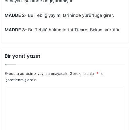
olmayan” şeklinde değiştirilmiştir.
MADDE 2-
Bu Tebliğ yayımı tarihinde yürürlüğe girer.
MADDE 3-
Bu Tebliğ hükümlerini Ticaret Bakanı yürütür.
Bir yanıt yazın
E-posta adresiniz yayınlanmayacak.
Gerekli alanlar
*
ile
işaretlenmişlerdir
Y
o
r
u
m