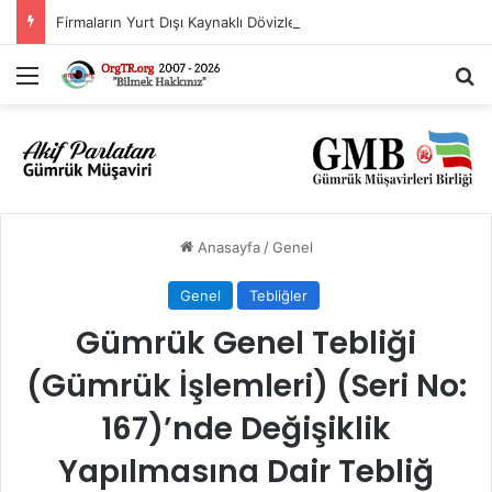
Firmaların Yurt Dışı Kaynaklı Dövizlerinin Türk Lirasına Dönüşümünün Desteklenmesi Hakkında Tebliğ (Sayı: 2023/5)’de Değişiklik Yapılmasına Dair Tebliğ (Sayı: 2026/11)
Menü
Ar
Anasayfa
/
Genel
Genel
Tebliğler
Gümrük Genel Tebliği
(Gümrük İşlemleri) (Seri No:
167)’nde Değişiklik
Yapılmasına Dair Tebliğ