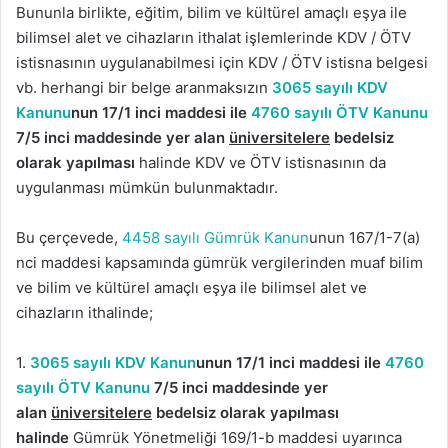
Bununla birlikte, eğitim, bilim ve kültürel amaçlı eşya ile
bilimsel alet ve cihazların ithalat işlemlerinde KDV / ÖTV
istisnasının uygulanabilmesi için KDV / ÖTV istisna belgesi
vb. herhangi bir belge aranmaksızın
3065 sayılı KDV
Kanunu
nun 17/1 inci maddesi ile
4760 sayılı ÖTV Kanunu
7/5 inci maddesinde yer alan
üniversitelere
bedelsiz
olarak yapılması
halinde KDV ve ÖTV istisnasının da
uygulanması mümkün bulunmaktadır.
Bu çerçevede,
4458 sayılı Gümrük Kanun
unun 167/1-7(a)
nci maddesi kapsamında gümrük vergilerinden muaf bilim
ve bilim ve kültürel amaçlı eşya ile bilimsel alet ve
cihazların ithalinde;
1.
3065 sayılı KDV Kanun
unun 17/1 inci maddesi ile
4760
sayılı ÖTV Kanunu
7/5 inci maddesinde yer
alan
üniversitelere
bedelsiz olarak yapılması
halinde
Gümrük Yönetmeliği 169/1-b maddesi uyarınca