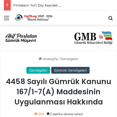
Firmaların Yurt Dışı Kaynaklı Dövizlerinin Türk Lirasına Dönüşümünün Desteklenmesi Hakkında Tebliğ (Sayı: 2023/5)’de Değişiklik Yapılmasına Dair Tebliğ (Sayı: 2026/11)
Menü
Ar
Anasayfa
/
Genelgeler
Genelgeler
Gümrük Genelgeleri
4458 Sayılı Gümrük Kanunu
167/1-7(A) Maddesinin
Uygulanması Hakkında
509
2 dakika okuma süresi