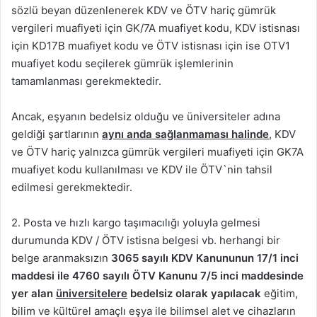
sözlü beyan düzenlenerek KDV ve ÖTV hariç gümrük
vergileri muafiyeti için GK/7A muafiyet kodu, KDV istisnası
için KD17B muafiyet kodu ve ÖTV istisnası için ise OTV1
muafiyet kodu seçilerek gümrük işlemlerinin
tamamlanması gerekmektedir.
Ancak, eşyanın bedelsiz olduğu ve üniversiteler adına
geldiği şartlarının
aynı anda sağlanmaması halinde
, KDV
ve ÖTV hariç yalnızca gümrük vergileri muafiyeti için GK7A
muafiyet kodu kullanılması ve KDV ile ÖTV`nin tahsil
edilmesi gerekmektedir.
2. Posta ve hızlı kargo taşımacılığı yoluyla gelmesi
durumunda KDV / ÖTV istisna belgesi vb. herhangi bir
belge aranmaksızın
3065 sayılı KDV Kanununun 17/1 inci
maddesi ile 4760 sayılı ÖTV Kanunu 7/5 inci maddesinde
yer alan
üniversitelere
bedelsiz olarak yapılacak
eğitim,
bilim ve kültürel amaçlı eşya ile bilimsel alet ve cihazların