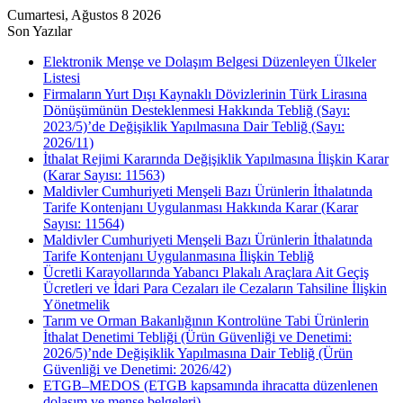
Cumartesi, Ağustos 8 2026
Son Yazılar
Elektronik Menşe ve Dolaşım Belgesi Düzenleyen Ülkeler
Listesi
Firmaların Yurt Dışı Kaynaklı Dövizlerinin Türk Lirasına
Dönüşümünün Desteklenmesi Hakkında Tebliğ (Sayı:
2023/5)’de Değişiklik Yapılmasına Dair Tebliğ (Sayı:
2026/11)
İthalat Rejimi Kararında Değişiklik Yapılmasına İlişkin Karar
(Karar Sayısı: 11563)
Maldivler Cumhuriyeti Menşeli Bazı Ürünlerin İthalatında
Tarife Kontenjanı Uygulanması Hakkında Karar (Karar
Sayısı: 11564)
Maldivler Cumhuriyeti Menşeli Bazı Ürünlerin İthalatında
Tarife Kontenjanı Uygulanmasına İlişkin Tebliğ
Ücretli Karayollarında Yabancı Plakalı Araçlara Ait Geçiş
Ücretleri ve İdari Para Cezaları ile Cezaların Tahsiline İlişkin
Yönetmelik
Tarım ve Orman Bakanlığının Kontrolüne Tabi Ürünlerin
İthalat Denetimi Tebliği (Ürün Güvenliği ve Denetimi:
2026/5)’nde Değişiklik Yapılmasına Dair Tebliğ (Ürün
Güvenliği ve Denetimi: 2026/42)
ETGB–MEDOS (ETGB kapsamında ihracatta düzenlenen
dolaşım ve menşe belgeleri)