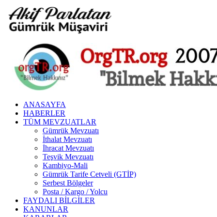
ANASAYFA
HABERLER
TÜM MEVZUATLAR
Gümrük Mevzuatı
İthalat Mevzuatı
İhracat Mevzuatı
Teşvik Mevzuatı
Kambiyo-Mali
Gümrük Tarife Cetveli (GTİP)
Serbest Bölgeler
Posta / Kargo / Yolcu
FAYDALI BILGILER
KANUNLAR