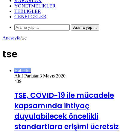
KARARLAR
YÖNETMELIKLER
TEBLIĞLER
GENELGELER
Arama yap ...
Anasayfa
/
tse
tse
Haberler
Akif Parlatan
3 Mayıs 2020
439
TSE, COVID-19 ile mücadele
kapsamında ihtiyaç
duyulabilecek öncelikli
standartlara erişimi ücretsiz