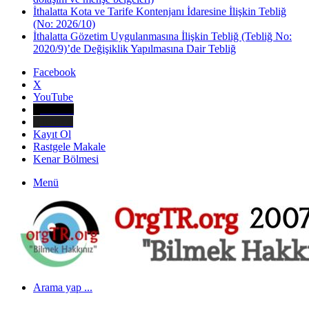
İthalatta Kota ve Tarife Kontenjanı İdaresine İlişkin Tebliğ
(No: 2026/10)
İthalatta Gözetim Uygulanmasına İlişkin Tebliğ (Tebliğ No:
2020/9)’de Değişiklik Yapılmasına Dair Tebliğ
Facebook
X
YouTube
E-Posta
Telefon
Kayıt Ol
Rastgele Makale
Kenar Bölmesi
Menü
Arama yap ...