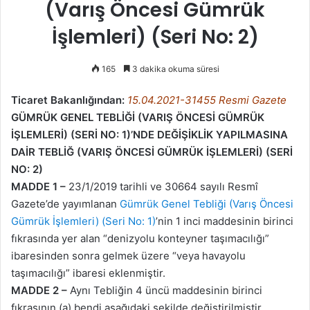
(Varış Öncesi Gümrük
İşlemleri) (Seri No: 2)
165
3 dakika okuma süresi
Ticaret Bakanlığından:
15.04.2021-31455 Resmi Gazete
GÜMRÜK GENEL TEBLİĞİ (VARIŞ ÖNCESİ GÜMRÜK
İŞLEMLERİ) (SERİ NO: 1)’NDE DEĞİŞİKLİK YAPILMASINA
DAİR TEBLİĞ (VARIŞ ÖNCESİ GÜMRÜK İŞLEMLERİ) (SERİ
NO: 2)
MADDE 1 –
23/1/2019 tarihli ve 30664 sayılı Resmî
Gazete’de yayımlanan
Gümrük Genel Tebliği (Varış Öncesi
Gümrük İşlemleri) (Seri No: 1)
’nin 1 inci maddesinin birinci
fıkrasında yer alan “denizyolu konteyner taşımacılığı”
ibaresinden sonra gelmek üzere “veya havayolu
taşımacılığı” ibaresi eklenmiştir.
MADDE 2 –
Aynı Tebliğin 4 üncü maddesinin birinci
fıkrasının (a) bendi aşağıdaki şekilde değiştirilmiştir.