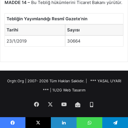
MADDE 14 –
Bu Tebliğ hükümlerini Ticaret Bakanı yürütür.
Tebliğin Yayımlandığı Resmî Gazete’nin
Tarihi
Sayısı
23/1/2019
30664
Orgtr.Org | 2007-
2026 Tüm Hakları Saklıdır. |
*** YASAL UYARI
***
|
1U2G Web Tasarım
Facebook
X
YouTube
E-
Telefon
Posta