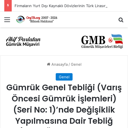
Firmaların Yurt Dışı Kaynaklı Dövizlerinin Türk Lirasına Dönüşümünün Desteklenmesi Hakkında Tebliğ (Sayı: 2023/5)’de Değişiklik Yapılmasına Dair Tebliğ (Sayı: 2026/11)
Menü
A
Anasayfa
/
Genel
Genel
Gümrük Genel Tebliği (Varış
Öncesi Gümrük İşlemleri)
(Seri No: 1)’nde Değişiklik
Yapılmasına Dair Tebliğ