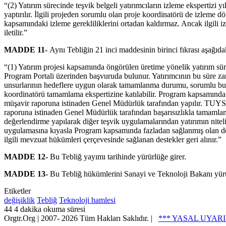
“(2) Yatırım sürecinde teşvik belgeli yatırımcıların izleme ekspertiz
yaptırılır. İlgili projeden sorumlu olan proje koordinatörü de izleme 
kapsamındaki izleme gerekliliklerini ortadan kaldırmaz. Ancak ilgili
iletilir.”
MADDE 11-
Aynı Tebliğin 21 inci maddesinin birinci fıkrası aşağıdaki
“(1) Yatırım projesi kapsamında öngörülen üretime yönelik yatırım sü
Program Portali üzerinden başvuruda bulunur. Yatırımcının bu süre za
unsurlarının hedeflere uygun olarak tamamlanma durumu, sorumlu bul
koordinatörü tamamlama ekspertizine katılabilir. Program kapsamında 
müşavir raporuna istinaden Genel Müdürlük tarafından yapılır. TUY
raporuna istinaden Genel Müdürlük tarafından başarısızlıkla tamamlan
değerlendirme yapılarak diğer teşvik uygulamalarından yatırımın nitel
uygulamasına kıyasla Program kapsamında fazladan sağlanmış olan deste
ilgili mevzuat hükümleri çerçevesinde sağlanan destekler geri alınır.”
MADDE 12-
Bu Tebliğ yayımı tarihinde yürürlüğe girer.
MADDE 13-
Bu Tebliğ hükümlerini Sanayi ve Teknoloji Bakanı yürü
Etiketler
değişiklik
Tebliğ
Teknoloji hamlesi
44
4 dakika okuma süresi
Orgtr.Org | 2007-
2026 Tüm Hakları Saklıdır. |
*** YASAL UYARI