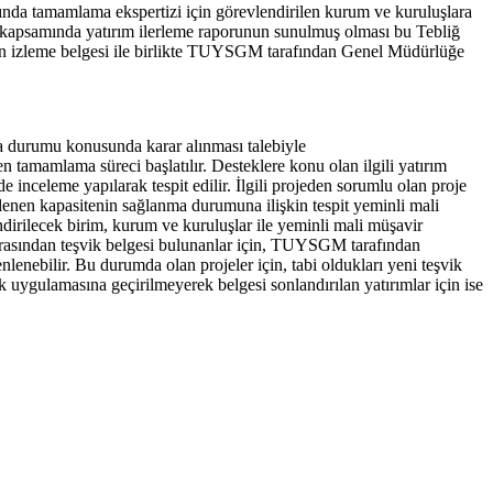
mında tamamlama ekspertizi için görevlendirilen kurum ve kuruluşlara
rar kapsamında yatırım ilerleme raporunun sunulmuş olması bu Tebliğ
anan izleme belgesi ile birlikte TUYSGM tarafından Genel Müdürlüğe
ma durumu konusunda karar alınması talebiyle
tamamlama süreci başlatılır. Desteklere konu olan ilgili yatırım
leme yapılarak tespit edilir. İlgili projeden sorumlu olan proje
lenen kapasitenin sağlanma durumuna ilişkin tespit yeminli mali
ilecek birim, kurum ve kuruluşlar ile yeminli mali müşavir
 arasından teşvik belgesi bulunanlar için, TUYSGM tarafından
enebilir. Bu durumda olan projeler için, tabi oldukları yeni teşvik
 uygulamasına geçirilmeyerek belgesi sonlandırılan yatırımlar için ise