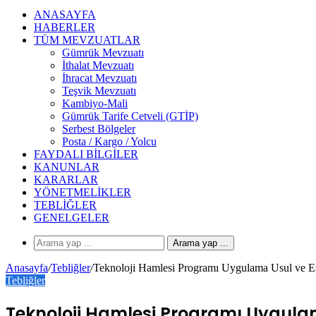
ANASAYFA
HABERLER
TÜM MEVZUATLAR
Gümrük Mevzuatı
İthalat Mevzuatı
İhracat Mevzuatı
Teşvik Mevzuatı
Kambiyo-Mali
Gümrük Tarife Cetveli (GTİP)
Serbest Bölgeler
Posta / Kargo / Yolcu
FAYDALI BILGILER
KANUNLAR
KARARLAR
YÖNETMELIKLER
TEBLIĞLER
GENELGELER
Arama yap ...
Anasayfa
/
Tebliğler
/
Teknoloji Hamlesi Programı Uygulama Usul ve Esa
Tebliğler
Teknoloji Hamlesi Programı Uygulama