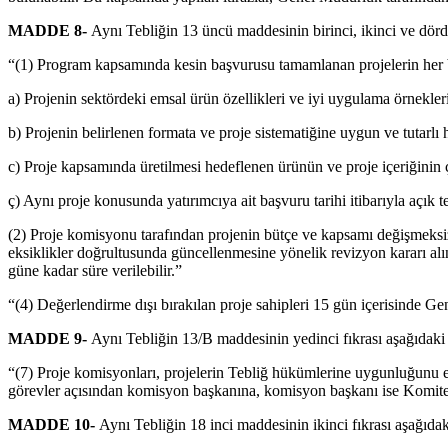
MADDE 8-
Aynı Tebliğin 13 üncü maddesinin birinci, ikinci ve dördün
“(1) Program kapsamında kesin başvurusu tamamlanan projelerin her biri
a) Projenin sektördeki emsal ürün özellikleri ve iyi uygulama örnekler
b) Projenin belirlenen formata ve proje sistematiğine uygun ve tutarlı 
c) Proje kapsamında üretilmesi hedeflenen ürünün ve proje içeriğinin 
ç) Aynı proje konusunda yatırımcıya ait başvuru tarihi itibarıyla açık
(2) Proje komisyonu tarafından projenin bütçe ve kapsamı değişmeksizi
eksiklikler doğrultusunda güncellenmesine yönelik revizyon kararı alı
güne kadar süre verilebilir.”
“(4) Değerlendirme dışı bırakılan proje sahipleri 15 gün içerisinde Ge
MADDE 9-
Aynı Tebliğin 13/B maddesinin yedinci fıkrası aşağıdaki şe
“(7) Proje komisyonları, projelerin Tebliğ hükümlerine uygunluğunu e
görevler açısından komisyon başkanına, komisyon başkanı ise Komite
MADDE 10-
Aynı Tebliğin 18 inci maddesinin ikinci fıkrası aşağıdaki 