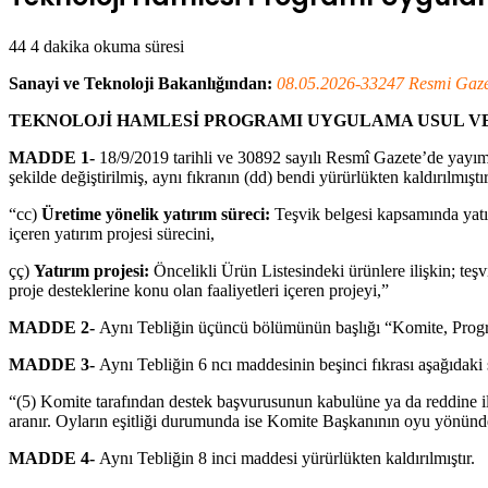
44
4 dakika okuma süresi
Sanayi ve Teknoloji Bakanlığından:
08.05.2026-33247 Resmi Gaze
TEKNOLOJİ HAMLESİ PROGRAMI UYGULAMA USUL VE 
MADDE 1-
18/9/2019 tarihli ve 30892 sayılı Resmî Gazete’de yayı
şekilde değiştirilmiş, aynı fıkranın (dd) bendi yürürlükten kaldırılmıştır
“cc)
Üretime yönelik yatırım süreci:
Teşvik belgesi kapsamında yatır
içeren yatırım projesi sürecini,
çç)
Yatırım projesi:
Öncelikli Ürün Listesindeki ürünlere ilişkin; te
proje desteklerine konu olan faaliyetleri içeren projeyi,”
MADDE 2-
Aynı Tebliğin üçüncü bölümünün başlığı “Komite, Progra
MADDE 3-
Aynı Tebliğin 6 ncı maddesinin beşinci fıkrası aşağıdaki şe
“(5) Komite tarafından destek başvurusunun kabulüne ya da reddine ili
aranır. Oyların eşitliği durumunda ise Komite Başkanının oyu yönünde
MADDE 4-
Aynı Tebliğin 8 inci maddesi yürürlükten kaldırılmıştır.