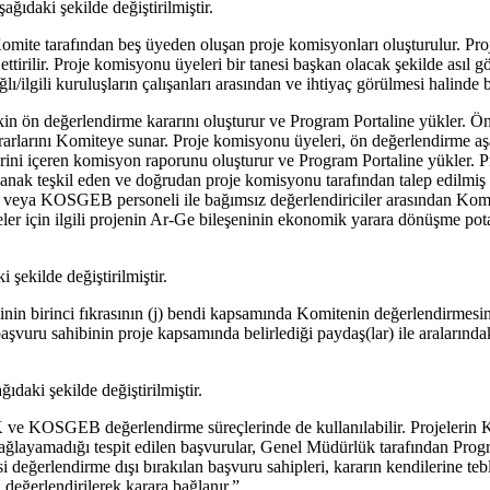
ağıdaki şekilde değiştirilmiştir.
te tarafından beş üyeden oluşan proje komisyonları oluşturulur. Proje 
ül ettirilir. Proje komisyonu üyeleri bir tanesi başkan olacak şekilde as
i kuruluşların çalışanları arasından ve ihtiyaç görülmesi halinde bağı
işkin ön değerlendirme kararını oluşturur ve Program Portaline yükler. Ö
rarlarını Komiteye sunar. Proje komisyonu üyeleri, ön değerlendirme aş
rini içeren komisyon raporunu oluşturur ve Program Portaline yükler. 
nak teşkil eden ve doğrudan proje komisyonu tarafından talep edilmiş ve
 veya KOSGEB personeli ile bağımsız değerlendiriciler arasından Komit
jeler için ilgili projenin Ar-Ge bileşeninin ekonomik yarara dönüşme p
şekilde değiştirilmiştir.
sinin birinci fıkrasının (j) bendi kapsamında Komitenin değerlendirmesin
başvuru sahibinin proje kapsamında belirlediği paydaş(lar) ile aralarınd
daki şekilde değiştirilmiştir.
 ve KOSGEB değerlendirme süreçlerinde de kullanılabilir. Projelerin K
ağlayamadığı tespit edilen başvurular, Genel Müdürlük tarafından Progra
eğerlendirme dışı bırakılan başvuru sahipleri, kararın kendilerine teb
değerlendirilerek karara bağlanır.”