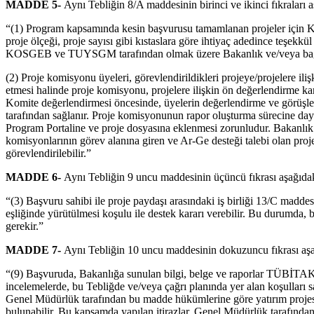
MADDE 5-
Aynı Tebliğin 8/A maddesinin birinci ve ikinci fıkraları aş
“(1) Program kapsamında kesin başvurusu tamamlanan projeler için Komi
proje ölçeği, proje sayısı gibi kıstaslara göre ihtiyaç adedince teşekk
KOSGEB ve TUYSGM tarafından olmak üzere Bakanlık ve/veya bağlı/ilgil
(2) Proje komisyonu üyeleri, görevlendirildikleri projeye/projelere il
etmesi halinde proje komisyonu, projelere ilişkin ön değerlendirme ka
Komite değerlendirmesi öncesinde, üyelerin değerlendirme ve görüşle
tarafından sağlanır. Proje komisyonunun rapor oluşturma sürecine daya
Program Portaline ve proje dosyasına eklenmesi zorunludur. Bakanlık
komisyonlarının görev alanına giren ve Ar-Ge desteği talebi olan pro
görevlendirilebilir.”
MADDE 6-
Aynı Tebliğin 9 uncu maddesinin üçüncü fıkrası aşağıdaki 
“(3) Başvuru sahibi ile proje paydaşı arasındaki iş birliği 13/C madde
eşliğinde yürütülmesi koşulu ile destek kararı verebilir. Bu durumda, 
gerekir.”
MADDE 7-
Aynı Tebliğin 10 uncu maddesinin dokuzuncu fıkrası aşağı
“(9) Başvuruda, Bakanlığa sunulan bilgi, belge ve raporlar TÜBİTAK
incelemelerde, bu Tebliğde ve/veya çağrı planında yer alan koşulları s
Genel Müdürlük tarafından bu madde hükümlerine göre yatırım projesi d
bulunabilir. Bu kapsamda yapılan itirazlar, Genel Müdürlük tarafından 