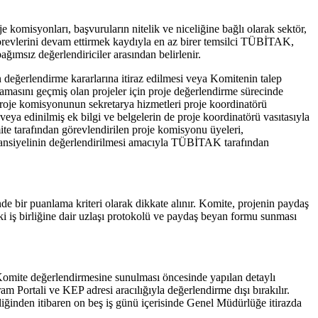
komisyonları, başvuruların nitelik ve niceliğine bağlı olarak sektör,
ıl görevlerini devam ettirmek kaydıyla en az birer temsilci TÜBİTAK,
msız değerlendiriciler arasından belirlenir.
n değerlendirme kararlarına itiraz edilmesi veya Komitenin talep
amasını geçmiş olan projeler için proje değerlendirme sürecinde
Proje komisyonunun sekretarya hizmetleri proje koordinatörü
ya edinilmiş ek bilgi ve belgelerin de proje koordinatörü vasıtasıyla
e tarafından görevlendirilen proje komisyonu üyeleri,
otansiyelinin değerlendirilmesi amacıyla TÜBİTAK tarafından
de bir puanlama kriteri olarak dikkate alınır. Komite, projenin paydaş
aki iş birliğine dair uzlaşı protokolü ve paydaş beyan formu sunması
omite değerlendirmesine sunulması öncesinde yapılan detaylı
m Portali ve KEP adresi aracılığıyla değerlendirme dışı bırakılır.
liğinden itibaren on beş iş günü içerisinde Genel Müdürlüğe itirazda