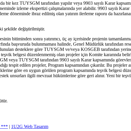
i yılda bir kez TUYSGM tarafından yapılır veya 9903 sayılı Karar kapsa
döneminde izleme ekspertizi çalışmalarında yer alabilir. 9903 sayılı Ka
 izleme döneminde ibraz edilmiş olan yatırım ilerleme raporu da hazırl
 şekilde değiştirilmiştir.
resinin bitiminden sonra yatırımcı, üç ay içerisinde projenin tamamlan
rfında başvuruda bulunmaması halinde, Genel Müdürlük tarafından resen 
unulan desteklere göre TUYSGM ve/veya KOSGEB tarafından yerinde ince
teşvik belgesi düzenlenmemiş olan projeler için Komite kararında belir
SGM veya TUYSGM tarafından 9903 sayılı Karar kapsamında görevlendir
dığı tespit edilen projeler, Program kapsamından çıkarılır. Bu projeler
iklerine göre en uygun görülen program kapsamında teşvik belgesi düzenl
k unsurları ilgili mevzuat hükümlerine göre geri alınır. Yeni bir teşvik
tür.
 ***
|
1U2G Web Tasarım