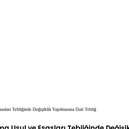
sları Tebliğinde Değişiklik Yapılmasına Dair Tebliğ
 Usul ve Esasları Tebliğinde Değişik