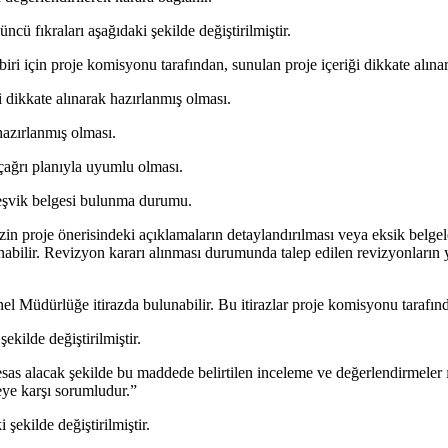
cü fıkraları aşağıdaki şekilde değiştirilmiştir.
 için proje komisyonu tarafından, sunulan proje içeriği dikkate alınara
i dikkate alınarak hazırlanmış olması.
hazırlanmış olması.
çağrı planıyla uyumlu olması.
 teşvik belgesi bulunma durumu.
n proje önerisindeki açıklamaların detaylandırılması veya eksik belgele
nabilir. Revizyon kararı alınması durumunda talep edilen revizyonların
nel Müdürlüğe itirazda bulunabilir. Bu itirazlar proje komisyonu tarafın
kilde değiştirilmiştir.
sas alacak şekilde bu maddede belirtilen inceleme ve değerlendirmeler ı
ye karşı sorumludur.”
şekilde değiştirilmiştir.