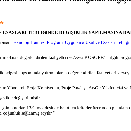
te
ESASLARI TEBLİĞİNDE DEĞİŞİKLİK YAPILMASINA DA
mlanan
Teknoloji Hamlesi Programı Uygulama Usul ve Esasları Tebliği
.
ım olarak değerlendirilen faaliyetleri ve/veya KOSGEB’in ilgili progra
şvik belgesi kapsamında yatırım olarak değerlendirilen faaliyetleri v
m Yönetimi, Proje Komisyonu, Proje Paydaşı, Ar-Ge Yüklenicisi ve Pro
kilde değiştirilmiştir.
şkin kararlar, 13/C maddesinde belirtilen kriterler üzerinden puanlama 
 çoğunluk sağlanmış sayılır.”