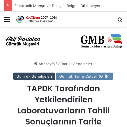
Elektronik Menşe ve Dolaşım Belgesi Düzenleyen Ülkeler Listesi
Menü
A
Anasayfa
/
Gümrük Genelgeleri
Gümrük Genelgeleri
Gümrük Tarife Cetveli (GTİP)
TAPDK Tarafından
Yetkilendirilen
Laboratuvarların Tahlil
Sonuçlarının Tarife