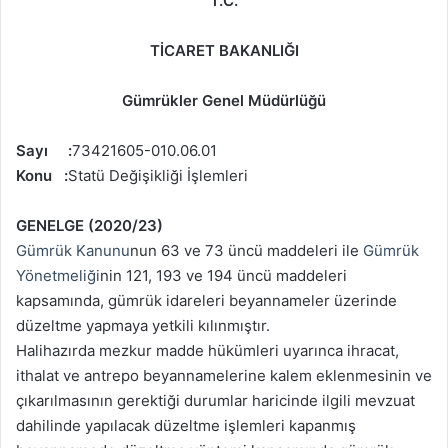
T.C.
TİCARET BAKANLIĞI
Gümrükler Genel Müdürlüğü
Sayı :
73421605-010.06.01
Konu :
Statü Değişikliği İşlemleri
GENELGE
(2020/23)
Gümrük Kanunu
nun 63 ve 73 üncü maddeleri ile
Gümrük
Yönetmeliği
nin 121, 193 ve 194 üncü maddeleri
kapsamında, gümrük idareleri beyannameler üzerinde
düzeltme yapmaya yetkili kılınmıştır.
Halihazırda mezkur madde hükümleri uyarınca ihracat,
ithalat ve antrepo beyannamelerine kalem eklenmesinin ve
çıkarılmasının gerektiği durumlar haricinde ilgili mevzuat
dahilinde yapılacak düzeltme işlemleri kapanmış