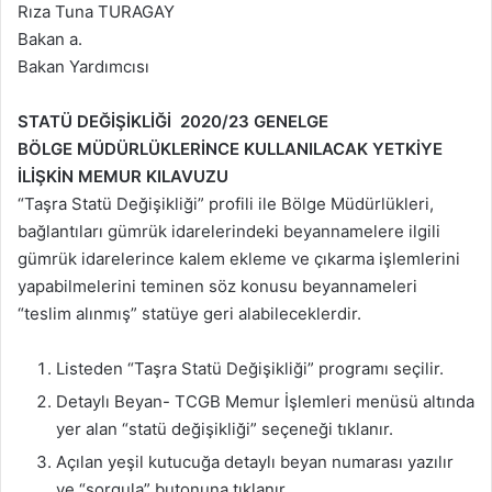
Rıza Tuna TURAGAY
Bakan a.
Bakan Yardımcısı
STATÜ DEĞİŞİKLİĞİ
2020/23 GENELGE
BÖLGE MÜDÜRLÜKLERİNCE KULLANILACAK YETKİYE
İLİŞKİN MEMUR KILAVUZU
“Taşra Statü Değişikliği” profili ile Bölge Müdürlükleri,
bağlantıları gümrük idarelerindeki beyannamelere ilgili
gümrük idarelerince kalem ekleme ve çıkarma işlemlerini
yapabilmelerini teminen söz konusu beyannameleri
“teslim alınmış” statüye geri alabileceklerdir.
Listeden “Taşra Statü Değişikliği” programı seçilir.
Detaylı Beyan- TCGB Memur İşlemleri menüsü altında
yer alan “statü değişikliği” seçeneği tıklanır.
Açılan yeşil kutucuğa detaylı beyan numarası yazılır
ve “sorgula” butonuna tıklanır.