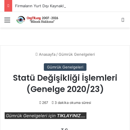
Firmaların Yurt Dışı Kaynaklı Dövizlerinin Türk Lirasına Dönüşümünün Desteklenmesi Hakkında Tebliğ (Sayı: 2023/5)’de Değişiklik Yapılmasına Dair Tebliğ (Sayı: 2026/11)
Menü
A
Anasayfa
/
Gümrük Genelgeleri
Gümrük Genelgeleri
Statü Değişikliği İşlemleri
(Genelge 2020/23)
267
3 dakika okuma süresi
Gümrük Genelgeleri için
TIKLAYINIZ….