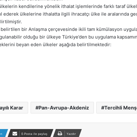
lkelerin kendilerine yönelik ithalat işlemlerinde farklı taraf ülk
derek ülkelerine ithalatta ilgili ihracatçı ülke ile aralarında g
irtilmiştir.
elirtilen bir Anlaşma çerçevesinde ikili tam kümülasyon uygula
lanabilir olduğu bir ülkeye Türkiye’den bu uygulama kapsamınd
eklerini beyan eden ülkeler aşağıda belirtilmektedir:
yılı Karar
Pan-Avrupa-Akdeniz
Tercihli Menşe
In
E-Posta ile paylaş
Yazdır