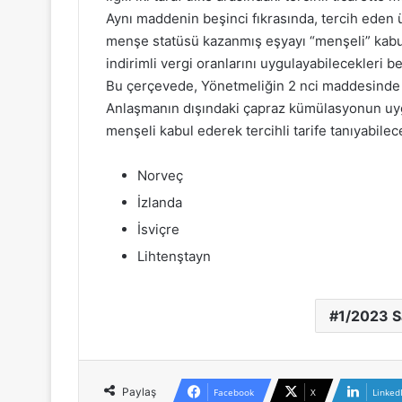
Aynı maddenin beşinci fıkrasında, tercih eden ü
menşe statüsü kazanmış eşyayı “menşeli” kabul e
indirimli vergi oranlarını uygulayabilecekleri bel
Bu çerçevede, Yönetmeliğin 2 nci maddesinde b
Anlaşmanın dışındaki çapraz kümülasyonun uygu
menşeli kabul ederek tercihli tarife tanıyabilec
Norveç
İzlanda
İsviçre
Lihtenştayn
1/2023 Sa
Paylaş
Facebook
X
Linked