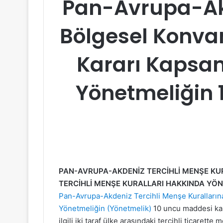
Pan-Avrupa-Akd
Bölgesel Konvan
Kararı Kapsam
Yönetmeliğin 
PAN-AVRUPA-AKDENİZ TERCİHLİ MENŞE KUR
TERCİHLİ MENŞE KURALLARI HAKKINDA YÖNE
Pan-Avrupa-Akdeniz Tercihli Menşe Kurallarına
Yönetmeliğin (Yönetmelik)
10 uncu maddesi kap
ilgili iki taraf ülke arasındaki tercihli ticarette