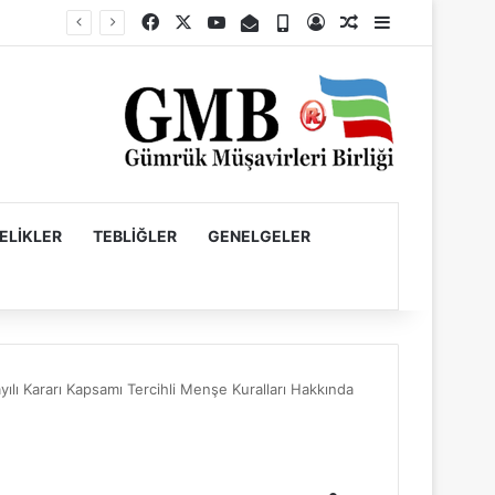
Facebook
X
YouTube
E-Posta
Telefon
Kayıt Ol
Rastgele Makale
Kenar Bölme
Firmaların Yurt Dışı Kaynaklı Dövizlerinin Türk Lirasına Dönüşümünün Desteklenmesi Hakkında Tebliğ (Sayı: 2023/5)’de Değişiklik Yapılmasına Dair Tebliğ (Sayı: 2026/11)
ELIKLER
TEBLIĞLER
GENELGELER
lı Kararı Kapsamı Tercihli Menşe Kuralları Hakkında