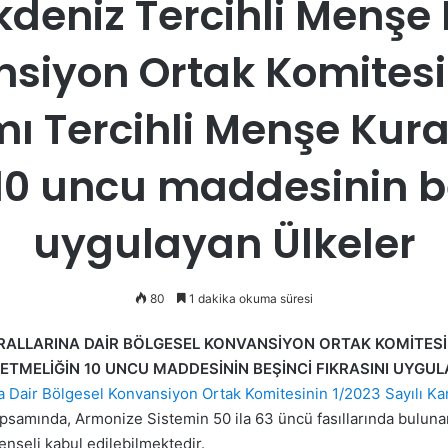
eniz Tercihli Menşe K
siyon Ortak Komitesin
ı Tercihli Menşe Kura
10 uncu maddesinin beş
uygulayan Ülkeler
80
1 dakika okuma süresi
ALLARINA DAİR BÖLGESEL KONVANSİYON ORTAK KOMİTESİNİ
TMELİĞİN 10 UNCU MADDESİNİN BEŞİNCİ FIKRASINI UYGUL
 Dair Bölgesel Konvansiyon Ortak Komitesinin 1/2023 Sayılı Kar
samında, Armonize Sistemin 50 ila 63 üncü fasıllarında bulunan
 menşeli kabul edilebilmektedir.