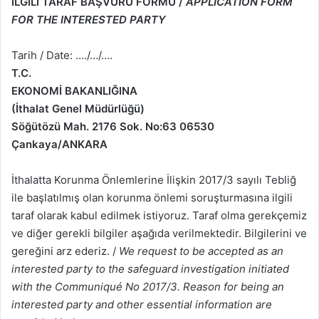
İLGİLİ TARAF BAŞVURU FORMU /
APPLICATION FORM
FOR THE INTERESTED PARTY
Tarih / Date: …./…/….
T.C.
EKONOMİ BAKANLIĞINA
(İthalat Genel Müdürlüğü)
Söğütözü Mah. 2176 Sok. No:63 06530
Çankaya/ANKARA
İthalatta Korunma Önlemlerine İlişkin 2017/3 sayılı Tebliğ
ile başlatılmış olan korunma önlemi soruşturmasına ilgili
taraf olarak kabul edilmek istiyoruz. Taraf olma gerekçemiz
ve diğer gerekli bilgiler aşağıda verilmektedir. Bilgilerini ve
gereğini arz ederiz. /
We request to be accepted as an
interested party to the safeguard investigation initiated
with the Communiqué No 2017/3. Reason for being an
interested party and other essential information are