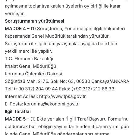
açılmasına toplantıya katılan üyelerin oy birliği ile karar
vermiştir.
Soruşturmanın yürütülmesi
MADDE 4 –
(1) Soruşturma, Yönetmeliğin ilgili hükümleri
kapsamında Genel Müdürlük tarafından yürütülür.
Soruşturma ile ilgili tüm yazışmalar aşağıda belirtilen
yetkili merci ile yapılır.
T.C. Ekonomi Bakanlığı
İthalat Genel Müdürlüğü
Korunma Önlemleri Dairesi
Söğütözü Mah, 2176. Sok No: 63, 06530 Çankaya/ANKARA
Tel: (+90 312) 204 99 44 Faks: (+90 312) 212 86 33
İnternet Adresi: http://www.tpsa.gov.tr
E-Posta: korunma@ekonomi.gov.tr
İlgili taraflar
MADDE 5 –
(1) Ekte yer alan “İlgili Taraf Başvuru Formu”nu
doldurarak bu Tebliğin yayımı tarihinden itibaren yirmi gün
içinde Genel Müdürlüğe gönderenler soruşturma