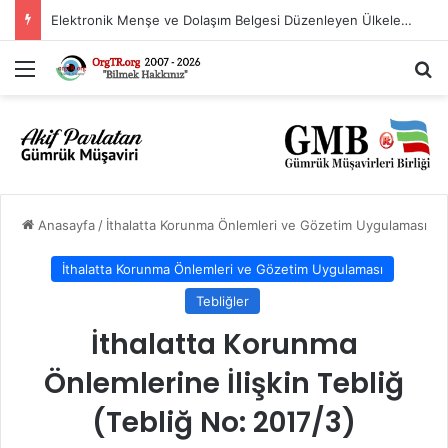
Elektronik Menşe ve Dolaşım Belgesi Düzenleyen Ülkeler Listesi
Menü
A
Anasayfa
/
İthalatta Korunma Önlemleri ve Gözetim Uygulaması
İthalatta Korunma Önlemleri ve Gözetim Uygulaması
Tebliğler
İthalatta Korunma
Önlemlerine İlişkin Tebliğ
(Tebliğ No: 2017/3)