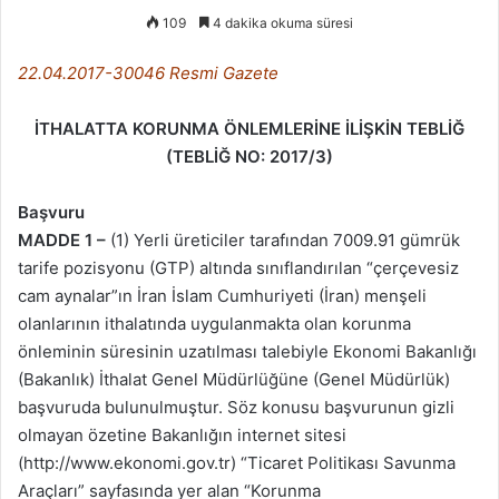
109
4 dakika okuma süresi
22.04.2017-30046 Resmi Gazete
İTHALATTA KORUNMA ÖNLEMLERİNE İLİŞKİN TEBLİĞ
(TEBLİĞ NO: 2017/3)
Başvuru
MADDE 1 –
(1) Yerli üreticiler tarafından 7009.91 gümrük
tarife pozisyonu (GTP) altında sınıflandırılan “çerçevesiz
cam aynalar”ın İran İslam Cumhuriyeti (İran) menşeli
olanlarının ithalatında uygulanmakta olan korunma
önleminin süresinin uzatılması talebiyle Ekonomi Bakanlığı
(Bakanlık) İthalat Genel Müdürlüğüne (Genel Müdürlük)
başvuruda bulunulmuştur. Söz konusu başvurunun gizli
olmayan özetine Bakanlığın internet sitesi
(http://www.ekonomi.gov.tr) “Ticaret Politikası Savunma
Araçları” sayfasında yer alan “Korunma