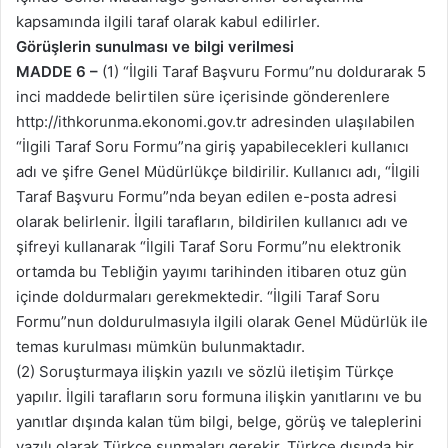
kapsamında ilgili taraf olarak kabul edilirler.
Görüşlerin sunulması ve bilgi verilmesi
MADDE 6 –
(1) “İlgili Taraf Başvuru Formu”nu doldurarak 5
inci maddede belirtilen süre içerisinde gönderenlere
http://ithkorunma.ekonomi.gov.tr adresinden ulaşılabilen
“İlgili Taraf Soru Formu”na giriş yapabilecekleri kullanıcı
adı ve şifre Genel Müdürlükçe bildirilir. Kullanıcı adı, “İlgili
Taraf Başvuru Formu”nda beyan edilen e-posta adresi
olarak belirlenir. İlgili tarafların, bildirilen kullanıcı adı ve
şifreyi kullanarak “İlgili Taraf Soru Formu”nu elektronik
ortamda bu Tebliğin yayımı tarihinden itibaren otuz gün
içinde doldurmaları gerekmektedir. “İlgili Taraf Soru
Formu”nun doldurulmasıyla ilgili olarak Genel Müdürlük ile
temas kurulması mümkün bulunmaktadır.
(2) Soruşturmaya ilişkin yazılı ve sözlü iletişim Türkçe
yapılır. İlgili tarafların soru formuna ilişkin yanıtlarını ve bu
yanıtlar dışında kalan tüm bilgi, belge, görüş ve taleplerini
yazılı olarak Türkçe sunmaları gerekir. Türkçe dışında bir