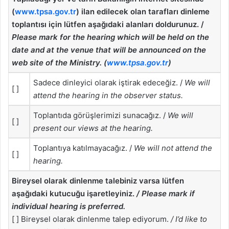
(
www.tpsa.gov.tr
) ilan edilecek olan tarafları dinleme
toplantısı için lütfen aşağıdaki alanları doldurunuz. /
Please mark for the hearing which will be held on the
date and at the venue that will be announced on the
web site of the Ministry. (
www.tpsa.gov.tr
)
Sadece dinleyici olarak iştirak edeceğiz. /
We will
[ ]
attend the hearing in the observer status.
Toplantıda görüşlerimizi sunacağız. /
We will
[ ]
present our views at the hearing.
Toplantıya katılmayacağız. /
We will not attend the
[ ]
hearing.
Bireysel olarak dinlenme talebiniz varsa lütfen
aşağıdaki kutucuğu işaretleyiniz.
/ Please mark if
individual hearing is preferred.
[ ] Bireysel olarak dinlenme talep ediyorum.
/ I’d like to