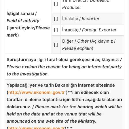
Yerli Üretici /
Domestic
[ ]
Producer
İştigal sahası /
[ ]
İthalatçı /
Importer
Field of activity
(İşaretleyiniz/
Please
[ ]
İhracatçı/
Foreign Exporter
mark
)
Diğer /
Other
(Açıklayınız /
[ ]
Please explain
)
Soruşturmaya ilgili taraf olma gerekçesini açıklayını
z. /
Please explain the reason for being an interested party
to the investigation
.
Yapılacağı yer ve tarih Bakanlığın internet sitesinde
(
http://www.ekonomi.gov.tr
)**ilan edilecek olan
tarafları dinleme toplantısı için lütfen aşağıdaki alanları
doldurunuz. /
Please mark for the hearing which will be
held on the date and at the venue that will be
announced on the web site of the Ministry.
(
http://www.ekonomi.gov.tr
)*
*