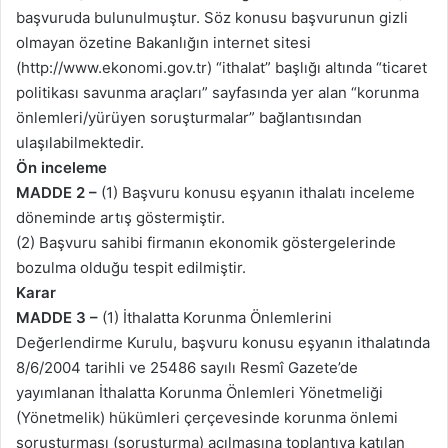
başvuruda bulunulmuştur. Söz konusu başvurunun gizli
olmayan özetine Bakanlığın internet sitesi
(http://www.ekonomi.gov.tr) “ithalat” başlığı altında “ticaret
politikası savunma araçları” sayfasında yer alan “korunma
önlemleri/yürüyen soruşturmalar” bağlantısından
ulaşılabilmektedir.
Ön inceleme
MADDE 2 –
(1) Başvuru konusu eşyanın ithalatı inceleme
döneminde artış göstermiştir.
(2) Başvuru sahibi firmanın ekonomik göstergelerinde
bozulma olduğu tespit edilmiştir.
Karar
MADDE 3 –
(1) İthalatta Korunma Önlemlerini
Değerlendirme Kurulu, başvuru konusu eşyanın ithalatında
8/6/2004 tarihli ve 25486 sayılı Resmî Gazete’de
yayımlanan İthalatta Korunma Önlemleri Yönetmeliği
(Yönetmelik) hükümleri çerçevesinde korunma önlemi
soruşturması (soruşturma) açılmasına toplantıya katılan