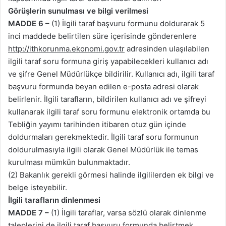
Görüşlerin sunulması ve bilgi verilmesi
MADDE 6 –
(1) İlgili taraf başvuru formunu doldurarak 5
inci maddede belirtilen süre içerisinde gönderenlere
http://ithkorunma.ekonomi.gov.tr
adresinden ulaşılabilen
ilgili taraf soru formuna giriş yapabilecekleri kullanıcı adı
ve şifre Genel Müdürlükçe bildirilir. Kullanıcı adı, ilgili taraf
başvuru formunda beyan edilen e-posta adresi olarak
belirlenir. İlgili tarafların, bildirilen kullanıcı adı ve şifreyi
kullanarak ilgili taraf soru formunu elektronik ortamda bu
Tebliğin yayımı tarihinden itibaren otuz gün içinde
doldurmaları gerekmektedir. İlgili taraf soru formunun
doldurulmasıyla ilgili olarak Genel Müdürlük ile temas
kurulması mümkün bulunmaktadır.
(2) Bakanlık gerekli görmesi halinde ilgililerden ek bilgi ve
belge isteyebilir.
İlgili tarafların dinlenmesi
MADDE 7 –
(1) İlgili taraflar, varsa sözlü olarak dinlenme
taleplerini de ilgili taraf başvuru formunda belirtmek