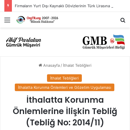
Firmaların Yurt Dışı Kaynaklı Dövizlerinin Türk Lirasına Dönüşümünün Desteklenmesi Hakkında Tebliğ (Sayı: 2023/5)’de Değişiklik Yapılmasına Dair Tebliğ (Sayı: 2026/11)
Menü
A
Anasayfa
/
İthalat Tebliğleri
İthalat Tebliğleri
İthalatta Korunma Önlemleri ve Gözetim Uygulaması
İthalatta Korunma
Önlemlerine İlişkin Tebliğ
(Tebliğ No: 2014/11)