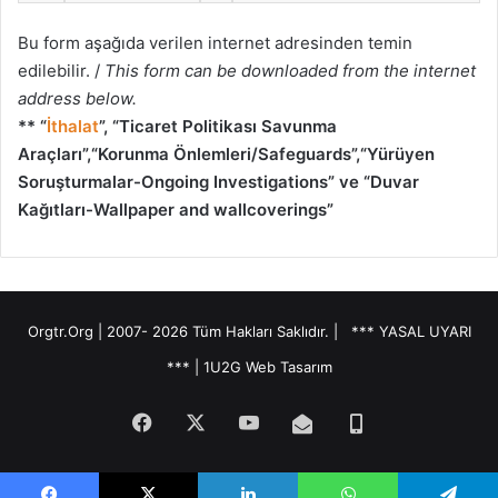
Bu form aşağıda verilen internet adresinden temin
edilebilir. /
This form can be downloaded from the internet
address below.
** “
İthalat
”, “Ticaret Politikası Savunma
Araçları”,“Korunma Önlemleri/Safeguards”,“Yürüyen
Soruşturmalar-Ongoing Investigations” ve “Duvar
Kağıtları-Wallpaper and wallcoverings”
Orgtr.Org | 2007-
2026 Tüm Hakları Saklıdır. |
*** YASAL UYARI
***
|
1U2G Web Tasarım
Facebook
X
YouTube
E-
Telefon
Posta