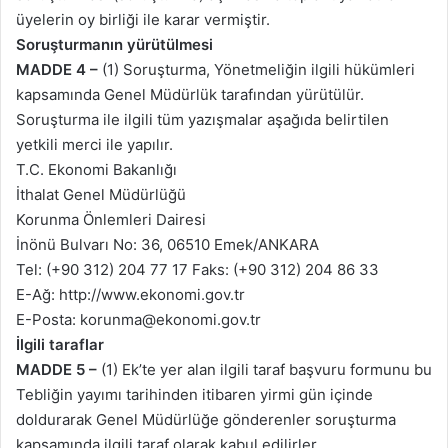
üyelerin oy birliği ile karar vermiştir.
Soruşturmanın yürütülmesi
MADDE 4 –
(1) Soruşturma, Yönetmeliğin ilgili hükümleri
kapsamında Genel Müdürlük tarafından yürütülür.
Soruşturma ile ilgili tüm yazışmalar aşağıda belirtilen
yetkili merci ile yapılır.
T.C. Ekonomi Bakanlığı
İthalat Genel Müdürlüğü
Korunma Önlemleri Dairesi
İnönü Bulvarı No: 36, 06510 Emek/ANKARA
Tel: (+90 312) 204 77 17 Faks: (+90 312) 204 86 33
E-Ağ: http://www.ekonomi.gov.tr
E-Posta: korunma@ekonomi.gov.tr
İlgili taraflar
MADDE 5 –
(1) Ek’te yer alan ilgili taraf başvuru formunu bu
Tebliğin yayımı tarihinden itibaren yirmi gün içinde
doldurarak Genel Müdürlüğe gönderenler soruşturma
kapsamında ilgili taraf olarak kabul edilirler.