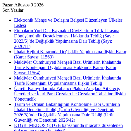
Pazar, Ağustos 9 2026
Son Yazılar
Elektronik Menşe ve Dolaşım Belgesi Düzenleyen Ülkeler
Listesi
Firmaların Yurt Dışı Kaynaklı Dövizlerinin Türk Lirasına
Dönüşümünün Desteklenmesi Hakkında Tebliğ (Sayı:
2023/5)’de Değişiklik Yapılmasına Dair Tebliğ (Sayı:
2026/11)
İthalat Rejimi Kararında Değişiklik Yapılmasına İlişkin Karar
(Karar Sayısı: 11563)
Maldivler Cumhuriyeti Menşeli Bazı Ürünlerin İthalatında
Tarife Kontenjanı Uygulanması Hakkında Karar (Karar
Sayısı: 11564)
Maldivler Cumhuriyeti Menşeli Bazı Ürünlerin İthalatında
Tarife Kontenjanı Uygulanmasına İlişkin Tebliğ
Ücretli Karayollarında Yabancı Plakalı Araçlara Ait Geçiş
Ücretleri ve İdari Para Cezaları ile Cezaların Tahsiline İlişkin
Yönetmelik
Tarım ve Orman Bakanlığının Kontrolüne Tabi Ürünlerin
İthalat Denetimi Tebliği (Ürün Güvenliği ve Denetimi:
2026/5)’nde Değişiklik Yapılmasına Dair Tebliğ (Ürün
Güvenliği ve Denetimi: 2026/42)
ETGB–MEDOS (ETGB kapsamında ihracatta düzenlenen
dolaşım ve menşe belgeleri)