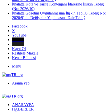
İthalatta Kota ve Tarife Kontenjanı İdaresine İlişkin Tebliğ
(No: 2026/10)
İthalatta Gözetim Uygulanmasına İlişkin Tebliğ (Tebliğ No:
2020/9)’de Değişiklik Yapılmasına Dair Tebliğ
Facebook
X
YouTube
E-Posta
Telefon
Kayıt Ol
Rastgele Makale
Kenar Bölmesi
Menü
Arama yap ...
ANASAYFA
HABERLER