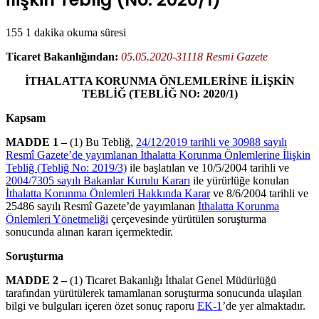
155
1 dakika okuma süresi
Ticaret Bakanlığından:
05.05.2020-31118 Resmi Gazete
İTHALATTA KORUNMA ÖNLEMLERİNE İLİŞKİN
TEBLİĞ (TEBLİĞ NO: 2020/1)
Kapsam
MADDE 1 –
(1) Bu Tebliğ,
24/12/2019 tarihli ve 30988 sayılı
Resmî Gazete’de yayımlanan İthalatta Korunma Önlemlerine İlişkin
Tebliğ (Tebliğ No: 2019/3)
ile başlatılan ve 10/5/2004 tarihli ve
2004/7305 sayılı Bakanlar Kurulu Kararı
ile yürürlüğe konulan
İthalatta Korunma Önlemleri Hakkında Karar
ve 8/6/2004 tarihli ve
25486 sayılı Resmî Gazete’de yayımlanan
İthalatta Korunma
Önlemleri Yönetmeliği
çerçevesinde yürütülen soruşturma
sonucunda alınan kararı içermektedir.
Soruşturma
MADDE 2 –
(1) Ticaret Bakanlığı İthalat Genel Müdürlüğü
tarafından yürütülerek tamamlanan soruşturma sonucunda ulaşılan
bilgi ve bulguları içeren özet sonuç raporu
EK-1
’de yer almaktadır.