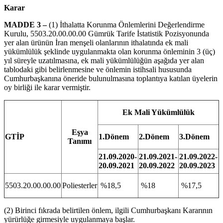
Karar
MADDE 3 –
(1) İthalatta Korunma Önlemlerini Değerlendirme
Kurulu, 5503.20.00.00.00 Gümrük Tarife İstatistik Pozisyonunda
yer alan ürünün İran menşeli olanlarının ithalatında ek mali
yükümlülük şeklinde uygulanmakta olan korunma önleminin 3 (üç)
yıl süreyle uzatılmasına, ek mali yükümlülüğün aşağıda yer alan
tablodaki gibi belirlenmesine ve önlemin istihsali hususunda
Cumhurbaşkanına öneride bulunulmasına toplantıya katılan üyelerin
oy birliği ile karar vermiştir.
Ek Mali Yükümlülük
Eşya
GTİP
1.Dönem
2.Dönem
3.Dönem
Tanımı
21.09.2020-
21.09.2021-
21.09.2022-
20.09.2021
20.09.2022
20.09.2023
5503.20.00.00.00
Poliesterler
%18,5
%18
%17,5
(2) Birinci fıkrada belirtilen önlem, ilgili Cumhurbaşkanı Kararının
yürürlüğe girmesiyle uygulanmaya başlar.