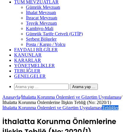
TÜM MEVZUATLAR
Gümrük Mevzuatı
İthalat Mevzuatı
İhracat Mevzuatı
Teşvik Mevzuatı
Kambiyo-Mali
Gümrük Tarife Cetveli (GTİP)
Serbest Bölgeler
Posta / Kargo / Yolcu
FAYDALI BILGILER
KANUNLAR
KARARLAR
YÖNETMELIKLER
TEBLIĞLER
GENELGELER
Arama yap ...
Anasayfa
/
İthalatta Korunma Önlemleri ve Gözetim Uygulaması
/
İthalatta Korunma Önlemlerine İlişkin Tebliğ (No: 2020/1)
İthalatta Korunma Önlemleri ve Gözetim Uygulaması
Tebliğler
İthalatta Korunma Önlemlerine
İlişkin Tebliğ (No: 2020/1)