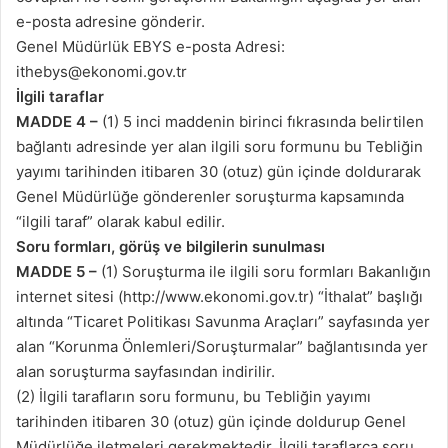
e-posta adresine gönderir.
Genel Müdürlük EBYS e-posta Adresi:
ithebys@ekonomi.gov.tr
İlgili taraflar
MADDE 4 –
(1) 5 inci maddenin birinci fıkrasında belirtilen
bağlantı adresinde yer alan ilgili soru formunu bu Tebliğin
yayımı tarihinden itibaren 30 (otuz) gün içinde doldurarak
Genel Müdürlüğe gönderenler soruşturma kapsamında
“ilgili taraf” olarak kabul edilir.
Soru formları, görüş ve bilgilerin sunulması
MADDE 5 –
(1) Soruşturma ile ilgili soru formları Bakanlığın
internet sitesi (http://www.ekonomi.gov.tr) “İthalat” başlığı
altında “Ticaret Politikası Savunma Araçları” sayfasında yer
alan “Korunma Önlemleri/Soruşturmalar” bağlantısında yer
alan soruşturma sayfasından indirilir.
(2) İlgili tarafların soru formunu, bu Tebliğin yayımı
tarihinden itibaren 30 (otuz) gün içinde doldurup Genel
Müdürlüğe iletmeleri gerekmektedir. İlgili taraflarca soru