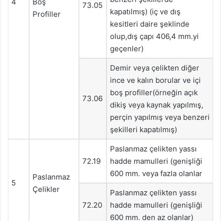
4
Boş
73.05
kapatılmış) (iç ve dış
Profiller
kesitleri daire şeklinde
olup,dış çapı 406,4 mm.yi
geçenler)
Demir veya çelikten diğer
ince ve kalın borular ve içi
boş profiller(örneğin açık
73.06
dikiş veya kaynak yapılmış,
perçin yapılmış veya benzeri
şekilleri kapatılmış)
Paslanmaz çelikten yassı
72.19
hadde mamulleri (genişliği
600 mm. veya fazla olanlar
Paslanmaz
5
Çelikler
Paslanmaz çelikten yassı
72.20
hadde mamulleri (genişliği
600 mm. den az olanlar)