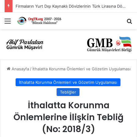
Firmaların Yurt Dışı Kaynaklı Dövizlerinin Türk Lirasına Dönüşümünün Desteklenmesi Hakkında Tebliğ (Sayı: 2023/5)’de Değişiklik Yapılmasına Dair Tebliğ (Sayı: 2026/11)
Menü
A
Anasayfa
/
İthalatta Korunma Önlemleri ve Gözetim Uygulaması
İthalatta Korunma Önlemleri ve Gözetim Uygulaması
Tebliğler
İthalatta Korunma
Önlemlerine İlişkin Tebliğ
(No: 2018/3)