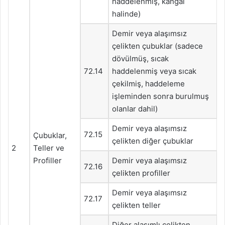
haddelenmiş, kangal
halinde)
Demir veya alaşımsız
çelikten çubuklar (sadece
dövülmüş, sıcak
72.14
haddelenmiş veya sıcak
çekilmiş, haddeleme
işleminden sonra burulmuş
olanIar dahil)
Demir veya alaşımsız
72.15
Çubuklar,
çelikten diğer çubuklar
2
Teller ve
Profiller
Demir veya alaşımsız
72.16
çelikten profiller
Demir veya alaşımsız
72.17
çelikten teller
Diğer alaşımlı çelikten