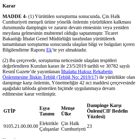
Karar
MADDE 4-
(1) Yürütülen soruşturma sonucunda, Çin Halk
Cumhuriyeti menşeli ürüne yönelik önlemin yürürlükten kalkması
durumunda dampingin ve zararın devam etmesinin veya yeniden
meydana gelmesinin muhtemel olduğu saptanmıştır. Ticaret
Bakanlığı İthalat Genel Müdürlüğü tarafından yürütülerek
tamamlanan soruşturma sonucunda ulaşılan bilgi ve bulguları içeren
Bilgilendirme Raporu
Ek
’te yer almaktadır.
(2) Bu çerçevede, soruşturma neticesinde ulaşılan tespitleri
değerlendiren Kurulun kararı ile 23/5/2019 tarihli ve 30782 sayılı
Resmî Gazete’de yayımlanan
İthalatta Haksız Rekabetin
Önlenmesine İlişkin Tebliğ (Tebliğ No: 2019/17)
ile yürürlükte olan
dampinge karşı önlemin, Yönetmeliğin 42 nci maddesi çerçevesinde
aşağıdaki tabloda gösterilen biçimde uygulanmaya devam
edilmesine karar verilmiştir.
Dampinge Karşı
Eşya
Menşe
GTİP
Önlem
(CIF Bedelin
Tanımı
Ülke
Yüzdesi)
Elektrikle
Çin Halk
9105.21.00.00.00
23
Çalışanlar
Cumhuriyeti