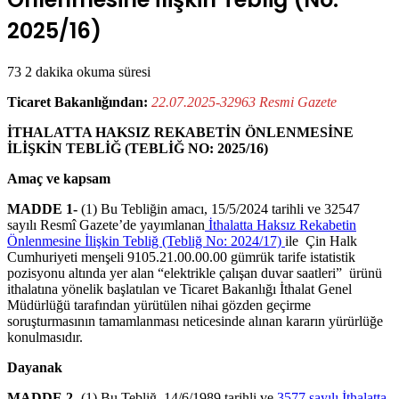
2025/16)
73
2 dakika okuma süresi
Ticaret Bakanlığından:
22.07.2025-32963 Resmi Gazete
İTHALATTA HAKSIZ REKABETİN ÖNLENMESİNE
İLİŞKİN TEBLİĞ (TEBLİĞ NO: 2025/16)
Amaç ve kapsam
MADDE 1-
(1) Bu Tebliğin amacı, 15/5/2024 tarihli ve 32547
sayılı Resmî Gazete’de yayımlanan
İthalatta Haksız Rekabetin
Önlenmesine İlişkin Tebliğ (Tebliğ No: 2024/17)
ile Çin Halk
Cumhuriyeti menşeli 9105.21.00.00.00 gümrük tarife istatistik
pozisyonu altında yer alan “elektrikle çalışan duvar saatleri” ürünü
ithalatına yönelik başlatılan ve Ticaret Bakanlığı İthalat Genel
Müdürlüğü tarafından yürütülen nihai gözden geçirme
soruşturmasının tamamlanması neticesinde alınan kararın yürürlüğe
konulmasıdır.
Dayanak
MADDE 2-
(1) Bu Tebliğ, 14/6/1989 tarihli ve
3577 sayılı İthalatta