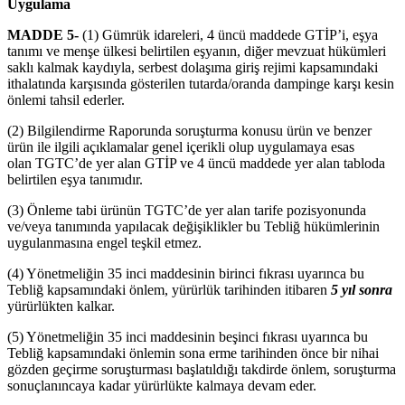
Uygulama
MADDE 5-
(1) Gümrük idareleri, 4 üncü maddede GTİP’i, eşya
tanımı ve menşe ülkesi belirtilen eşyanın, diğer mevzuat hükümleri
saklı kalmak kaydıyla, serbest dolaşıma giriş rejimi kapsamındaki
ithalatında karşısında gösterilen tutarda/oranda dampinge karşı kesin
önlemi tahsil ederler.
(2) Bilgilendirme Raporunda soruşturma konusu ürün ve benzer
ürün ile ilgili açıklamalar genel içerikli olup uygulamaya esas
olan TGTC’de yer alan GTİP ve 4 üncü maddede yer alan tabloda
belirtilen eşya tanımıdır.
(3) Önleme tabi ürünün TGTC’de yer alan tarife pozisyonunda
ve/veya tanımında yapılacak değişiklikler bu Tebliğ hükümlerinin
uygulanmasına engel teşkil etmez.
(4) Yönetmeliğin 35 inci maddesinin birinci fıkrası uyarınca bu
Tebliğ kapsamındaki önlem, yürürlük tarihinden itibaren
5 yıl sonra
yürürlükten kalkar.
(5) Yönetmeliğin 35 inci maddesinin beşinci fıkrası uyarınca bu
Tebliğ kapsamındaki önlemin sona erme tarihinden önce bir nihai
gözden geçirme soruşturması başlatıldığı takdirde önlem, soruşturma
sonuçlanıncaya kadar yürürlükte kalmaya devam eder.