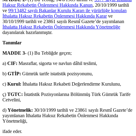
Haksız Rekabetin Önlenmesi Hakkında Kanun
, 20/10/1999 tarihli
ve
99/13482 sayılı Bakanlar Kurulu Kararı ile yürürlüğe konulan
İthalatta Haksız Rekabetin Önlenmesi Hakkında Karar
ve
30/10/1999 tarihli ve 23861 sayılı Resmî Gazete’de yayımlanan
İthalatta Haksız Rekabetin Önlenmesi Hakkında Yönetmeliğe
dayanılarak hazırlanmıştır.
Tanımlar
MADDE 3-
(1) Bu Tebliğde geçen;
a)
CIF:
Masraflar, sigorta ve navlun dâhil teslimi,
b)
GTİP:
Gümrük tarife istatistik pozisyonunu,
c)
Kurul:
İthalatta Haksız Rekabeti Değerlendirme Kurulunu,
ç)
TGTC:
İstatistik Pozisyonlarına Bölünmüş Türk Gümrük Tarife
Cetvelini,
d)
Yönetmelik:
30/10/1999 tarihli ve 23861 sayılı Resmî Gazete’de
yayımlanan İthalatta Haksız Rekabetin Önlenmesi Hakkında
Yönetmeliği,
ifade eder.