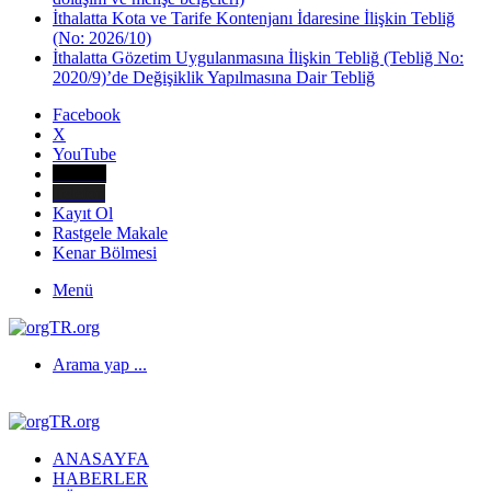
İthalatta Kota ve Tarife Kontenjanı İdaresine İlişkin Tebliğ
(No: 2026/10)
İthalatta Gözetim Uygulanmasına İlişkin Tebliğ (Tebliğ No:
2020/9)’de Değişiklik Yapılmasına Dair Tebliğ
Facebook
X
YouTube
E-Posta
Telefon
Kayıt Ol
Rastgele Makale
Kenar Bölmesi
Menü
Arama yap ...
ANASAYFA
HABERLER