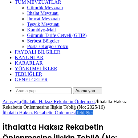
TÜM MEVZUATLAR
Gümrük Mevzuatı
İthalat Mevzuatı
İhracat Mevzuatı
Teşvik Mevzuatı
Kambiyo-Mali
Gümrük Tarife Cetveli (GTİP)
Serbest Bölgeler
Posta / Kargo / Yolcu
FAYDALI BILGILER
KANUNLAR
KARARLAR
YÖNETMELIKLER
TEBLIĞLER
GENELGELER
Arama yap ...
Anasayfa
/
İthalatta Haksız Rekabetin Önlenmesi
/
İthalatta Haksız
Rekabetin Önlenmesine İlişkin Tebliğ (No: 2025/16)
İthalatta Haksız Rekabetin Önlenmesi
Tebliğler
İthalatta Haksız Rekabetin
Önlenmesine İlişkin Tebliğ (No: