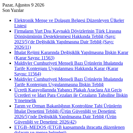
Pazar, Ağustos 9 2026
Son Yazılar
Elektronik Menşe ve Dolaşım Belgesi Düzenleyen Ülkeler
Listesi
Firmaların Yurt Dışı Kaynaklı Dövizlerinin Türk Lirasına
Dönüşümünün Desteklenmesi Hakkında Tebliğ (Sayı:
2023/5)’de Değişiklik Yapılmasına Dair Tebliğ (Sayı:
2026/11)
İthalat Rejimi Kararında Değişiklik Yapılmasına İlişkin Karar
(Karar Sayısı: 11563)
Maldivler Cumhuriyeti Menşeli Bazı Ürünlerin İthalatında
Tarife Kontenjanı Uygulanması Hakkında Karar (Karar
Sayısı: 11564)
Maldivler Cumhuriyeti Menşeli Bazı Ürünlerin İthalatında
Tarife Kontenjanı Uygulanmasına İlişkin Tebliğ
Ücretli Karayollarında Yabancı Plakalı Araçlara Ait Geçiş
Ücretleri ve İdari Para Cezaları ile Cezaların Tahsiline İlişkin
Yönetmelik
Tarım ve Orman Bakanlığının Kontrolüne Tabi Ürünlerin
İthalat Denetimi Tebliği (Ürün Güvenliği ve Denetimi:
2026/5)’nde Değişiklik Yapılmasına Dair Tebliğ (Ürün
Güvenliği ve Denetimi: 2026/42)
ETGB–MEDOS (ETGB kapsamında ihracatta düzenlenen
dolaşım ve menşe belgeleri)