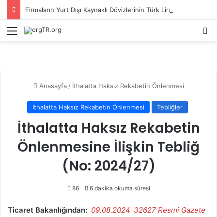
Firmaların Yurt Dışı Kaynaklı Dövizlerinin Türk Lirasına Dönüşümünün Desteklenmesi Hakkında Tebliğ (Sayı: 2023/5)’de Değişiklik Yapılmasına Dair Tebliğ (Sayı: 2026/11)
Menü
Ar
Anasayfa
/
İthalatta Haksız Rekabetin Önlenmesi
İthalatta Haksız Rekabetin Önlenmesi
Tebliğler
İthalatta Haksız Rekabetin
Önlenmesine İlişkin Tebliğ
(No: 2024/27)
86
6 dakika okuma süresi
Ticaret Bakanlığından:
09.08.2024-32627 Resmi Gazete