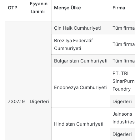
Eşyanın
GTP
Menşe Ülke
Firma
Tanımı
Çin Halk Cumhuriyeti
Tüm firmala
Brezilya Federatif
Tüm firmala
Cumhuriyeti
Bulgaristan Cumhuriyeti
Tüm firmala
PT. TRI
SinarPurna
Endonezya Cumhuriyeti
Foundry
7307.19
Diğerleri
Diğerleri
Jainsons
Industries
Hindistan Cumhuriyeti
Diğerleri