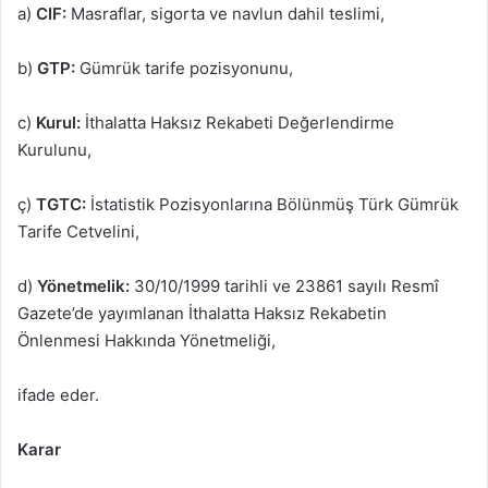
a)
CIF:
Masraflar, sigorta ve navlun dahil teslimi,
b)
GTP:
Gümrük tarife pozisyonunu,
c)
Kurul:
İthalatta Haksız Rekabeti Değerlendirme
Kurulunu,
ç)
TGTC:
İstatistik Pozisyonlarına Bölünmüş Türk Gümrük
Tarife Cetvelini,
d)
Yönetmelik:
30/10/1999 tarihli ve 23861 sayılı Resmî
Gazete’de yayımlanan İthalatta Haksız Rekabetin
Önlenmesi Hakkında Yönetmeliği,
ifade eder.
Karar