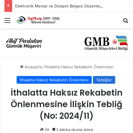
Elektronik Menşe ve Dolaşım Belgesi Düzenleyen Ülkeler Listesi
Menü
Ar
Anasayfa
/
İthalatta Haksız Rekabetin Önlenmesi
İthalatta Haksız Rekabetin Önlenmesi
Tebliğler
İthalatta Haksız Rekabetin
Önlenmesine İlişkin Tebliğ
(No: 2024/11)
39
2 dakika okuma süresi