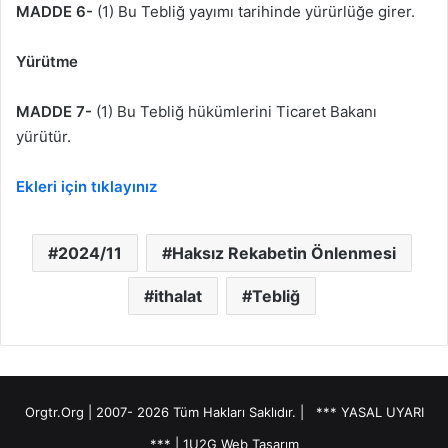
MADDE 6-
(1) Bu Tebliğ yayımı tarihinde yürürlüğe girer.
Yürütme
MADDE 7-
(1) Bu Tebliğ hükümlerini Ticaret Bakanı
yürütür.
Ekleri için tıklayınız
2024/11
Haksız Rekabetin Önlenmesi
ithalat
Tebliğ
Orgtr.Org | 2007-
2026 Tüm Hakları Saklıdır. |
*** YASAL UYARI
***
|
1U2G Web Tasarım