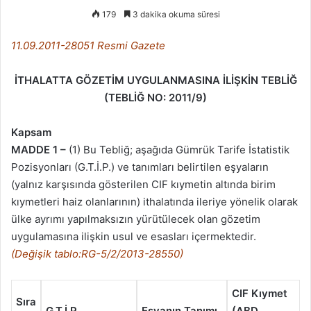
179
3 dakika okuma süresi
11.09.2011-28051 Resmi Gazete
İTHALATTA GÖZETİM UYGULANMASINA İLİŞKİN TEBLİĞ
(TEBLİĞ NO: 2011/9)
Kapsam
MADDE 1 –
(1) Bu Tebliğ; aşağıda Gümrük Tarife İstatistik
Pozisyonları (G.T.İ.P.) ve tanımları belirtilen eşyaların
(yalnız karşısında gösterilen CIF kıymetin altında birim
kıymetleri haiz olanlarının) ithalatında ileriye yönelik olarak
ülke ayrımı yapılmaksızın yürütülecek olan gözetim
uygulamasına ilişkin usul ve esasları içermektedir.
(Değişik tablo:RG-5/2/2013-28550)
CIF Kıymet
Sıra
G.T.İ.P.
Eşyanın Tanımı
(ABD