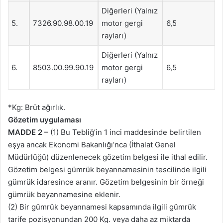
Diğerleri (Yalnız
5.
7326.90.98.00.19
motor gergi
6,5
rayları)
Diğerleri (Yalnız
6.
8503.00.99.90.19
motor gergi
6,5
rayları)
*Kg: Brüt ağırlık.
Gözetim uygulaması
MADDE 2 –
(1) Bu Tebliğ’in 1 inci maddesinde belirtilen
eşya ancak Ekonomi Bakanlığı’nca (İthalat Genel
Müdürlüğü) düzenlenecek gözetim belgesi ile ithal edilir.
Gözetim belgesi gümrük beyannamesinin tescilinde ilgili
gümrük idaresince aranır. Gözetim belgesinin bir örneği
gümrük beyannamesine eklenir.
(2) Bir gümrük beyannamesi kapsamında ilgili gümrük
tarife pozisyonundan 200 Kg. veya daha az miktarda