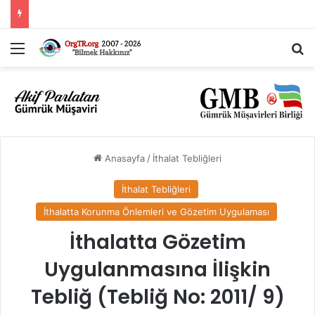
İthalat Rejimi Kararında Değişiklik Yapılmasına İlişkin Karar (Karar Sayısı: 11563)
Menü
A
Anasayfa
/
İthalat Tebliğleri
İthalat Tebliğleri
İthalatta Korunma Önlemleri ve Gözetim Uygulaması
İthalatta Gözetim
Uygulanmasına İlişkin
Tebliğ (Tebliğ No: 2011/ 9)