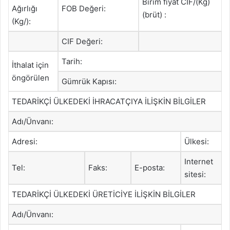
Birim fiyat CIF/(Kg)
Ağırlığı
FOB Değeri:
(brüt) :
(Kg/):
CIF Değeri:
Tarih:
İthalat için
öngörülen
Gümrük Kapısı:
TEDARİKÇİ ÜLKEDEKİ İHRACATÇIYA İLİŞKİN BİLGİLER
Adı/Ünvanı:
Adresi:
Ülkesi:
Internet
Tel:
Faks:
E-posta:
sitesi:
TEDARİKÇİ ÜLKEDEKİ ÜRETİCİYE İLİŞKİN BİLGİLER
Adı/Ünvanı: