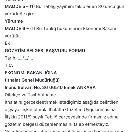
MADDE 5 –
(1) Bu Tebliğ yayımını takip eden 30 uncu gün
yürürlüğe girer.
Yürütme
MADDE 6 –
(1) Bu Tebliğ hükümlerini Ekonomi Bakanı
yürütür.
EK I
GÖZETİM BELGESİ BAŞVURU FORMU
Tarih: …./…/….
T.C.
EKONOMİ BAKANLIĞINA
(İthalat Genel Müdürlüğü)
İnönü Bulvarı No: 36 06510 Emek ANKARA
Dilekçe ve Taahhütname
İthalatını gerçekleştirmek istediğimiz aşağıda belirtilen
eşyaya ilişkin olarak İthalatta Gözetim Uygulanmasına
İlişkin 2011/9 sayılı Tebliğ çerçevesinde firmamız adına
gözetim belgesi düzenlenmesini talep etmekteyiz.
Gözetim belgesi almak için yaptığımız işbu başvuruda yer