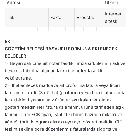
Adresi:
Ülkesi:
Internet
Tel:
Faks:
E-posta:
sitesi:
EK II
GÖZETİM BELGESİ BAŞVURU FORMUNA EKLENECEK
BELGELER:
1- Beyan sahibine ait noter tasdikli imza sirkülerinin aslı ve
beyan sahibi ithalatçıdan farklı ise noter tasdikli
vekâletname.
2- İthal edilecek maddeye ait proforma fatura veya ticari
faturanın sureti. (3 nüsha) (proforma veya ticari faturalarda
farklı birim fiyatlara haiz ürünler ayrı kalemler olarak
gösterilmelidir. Her fatura kaleminin, ürünü tarif eden açık
tanımı, birim FOB fiyatı, istatistikî birim bazında miktarı ve
ağırlığı (brüt kilogram olarak) ayrı ayrı gösterilmelidir. CIF
teslim şekline göre düzenlenmiş faturalarda sigorta ve