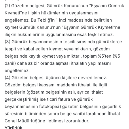
(2) Gözetim belgesi, Gümrük Kanunu’nun “Eşyanın Gümrük
Kıymeti”ne ilişkin hükümlerinin uygulanmasını
engellemez. Bu Tebliğ’in 1 inci maddesinde belirtilen
kıymet Gümrük Kanunu’nun “Eşyanın Gümrük Kıymeti”ne
ilişkin hükümlerinin uygulanmasına esas teşkil etmez.
(3) Gümrük beyannamesinin tescili sırasında gümrüklerce
tespit ve kabul edilen kıymet veya miktarın, gözetim
belgesinde kayıtlı kıymet veya miktarı, toplam %5’ten (%5
dahil) daha az bir oranda aşması ithalatın yapılmasını
engellemez.
(4) Gözetim belgesi üçüncü kişilere devredilemez.
Gözetim belgesi kapsamı maddenin ithalatı ile ilgili
belgelerin (gözetim belgesinin aslı, ayrıca ithalat
gerçekleştirilmiş ise ticari fatura ve gümrük
beyannamesinin fotokopisi) gözetim belgesinin geçerlilik
süresinin bitiminden sonra belge sahibi tarafından İthalat
Genel Müdürlüğüne iletilmesi zorunludur.
Yürürlük