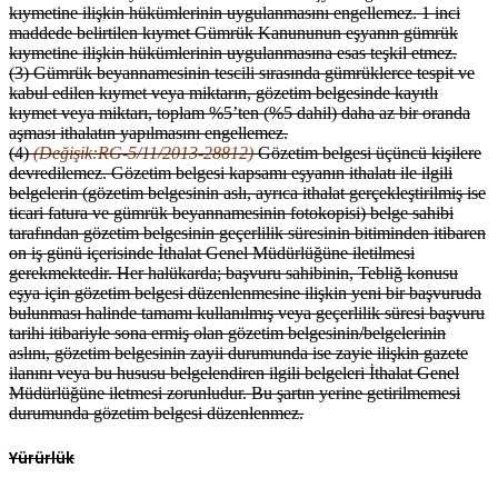
kıymetine ilişkin hükümlerinin uygulanmasını engellemez. 1 inci
maddede belirtilen kıymet Gümrük Kanununun eşyanın gümrük
kıymetine ilişkin hükümlerinin uygulanmasına esas teşkil etmez.
(3) Gümrük beyannamesinin tescili sırasında gümrüklerce tespit ve
kabul edilen kıymet veya miktarın, gözetim belgesinde kayıtlı
kıymet veya miktarı, toplam %5’ten (%5 dahil) daha az bir oranda
aşması ithalatın yapılmasını engellemez.
(4)
(Değişik:RG-5/11/2013-28812)
Gözetim belgesi üçüncü kişilere
devredilemez. Gözetim belgesi kapsamı eşyanın ithalatı ile ilgili
belgelerin (gözetim belgesinin aslı, ayrıca ithalat gerçekleştirilmiş ise
ticari fatura ve gümrük beyannamesinin fotokopisi) belge sahibi
tarafından gözetim belgesinin geçerlilik süresinin bitiminden itibaren
on iş günü içerisinde İthalat Genel Müdürlüğüne iletilmesi
gerekmektedir. Her halükarda; başvuru sahibinin, Tebliğ konusu
eşya için gözetim belgesi düzenlenmesine ilişkin yeni bir başvuruda
bulunması halinde tamamı kullanılmış veya geçerlilik süresi başvuru
tarihi itibariyle sona ermiş olan gözetim belgesinin/belgelerinin
aslını, gözetim belgesinin zayii durumunda ise zayie ilişkin gazete
ilanını veya bu hususu belgelendiren ilgili belgeleri İthalat Genel
Müdürlüğüne iletmesi zorunludur. Bu şartın yerine getirilmemesi
durumunda gözetim belgesi düzenlenmez.
Yürürlük