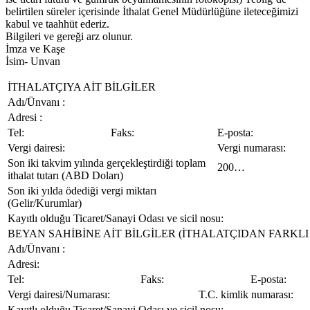
belirtilen süreler içerisinde İthalat Genel Müdürlüğüne ileteceğimizi
kabul ve taahhüt ederiz.
Bilgileri ve gereği arz olunur.
İmza ve Kaşe
İsim- Unvan
İTHALATÇIYA AİT BİLGİLER
Adı/Ünvanı :
Adresi :
Tel:
Faks:
E-posta:
Vergi dairesi:
Vergi numarası:
Son iki takvim yılında gerçekleştirdiği toplam
200…
ithalat tutarı (ABD Doları)
Son iki yılda ödediği vergi miktarı
(Gelir/Kurumlar)
Kayıtlı olduğu Ticaret/Sanayi Odası ve sicil nosu:
BEYAN SAHİBİNE AİT BİLGİLER (İTHALATÇIDAN FARKLI 
Adı/Ünvanı :
Adresi:
Tel:
Faks:
E-posta:
Vergi dairesi/Numarası:
T.C. kimlik numarası:
Kayıtlı olduğu Ticaret/Sanayi Odası ve sicil nosu: