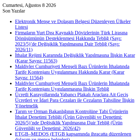
Cumartesi, Ağustos 8 2026
Son Yazılar
Elektronik Menşe ve Dolaşım Belgesi Düzenleyen Ülkeler
Listesi
Firmaların Yurt Dışı Kaynaklı Dövizlerinin Türk Lirasına
Dönüşümünün Desteklenmesi Hakkında Tebliğ (Sayı:
2023/5)’de Değişiklik Yapılmasına Dair Tebliğ (Sayı:
2026/11)
İthalat Rejimi Kararında Değişiklik Yapılmasına İlişkin Karar
(Karar Sayısı: 11563)
Maldivler Cumhuriyeti Menşeli Bazı Ürünlerin İthalatında
Tarife Kontenjanı Uygulanması Hakkında Karar (Karar
Sayısı: 11564)
Maldivler Cumhuriyeti Menşeli Bazı Ürünlerin İthalatında
Tarife Kontenjanı Uygulanmasına İlişkin Tebliğ
Ücretli Karayollarında Yabancı Plakalı Araçlara Ait Geçiş
Ücretleri ve İdari Para Cezaları ile Cezaların Tahsiline İlişkin
Yönetmelik
Tarım ve Orman Bakanlığının Kontrolüne Tabi Ürünlerin
İthalat Denetimi Tebliği (Ürün Güvenliği ve Denetimi:
2026/5)’nde Değişiklik Yapılmasına Dair Tebliğ (Ürün
Güvenliği ve Denetimi: 2026/42)
ETGB–MEDOS (ETGB kapsamında ihracatta düzenlenen
dolaşım ve menşe belgeleri)