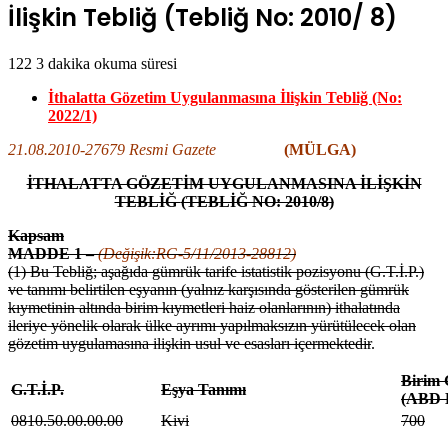
İlişkin Tebliğ (Tebliğ No: 2010/ 8)
122
3 dakika okuma süresi
İthalatta Gözetim Uygulanmasına İlişkin Tebliğ (No:
2022/1)
21.08.2010-27679 Resmi Gazete
(MÜLGA)
İTHALATTA GÖZETİM UYGULANMASINA İLİŞKİN
TEBLİĞ
(TEBLİĞ NO: 2010/8)
Kapsam
MADDE 1 –
(Değişik:RG-5/11/2013-28812)
(1) Bu Tebliğ; aşağıda gümrük tarife istatistik pozisyonu (G.T.İ.P.)
ve tanımı belirtilen eşyanın (yalnız karşısında gösterilen gümrük
kıymetinin altında birim kıymetleri haiz olanlarının) ithalatında
ileriye yönelik olarak ülke ayrımı yapılmaksızın yürütülecek olan
gözetim uygulamasına ilişkin usul ve esasları içermektedir
.
Birim
G.T.İ.P.
Eşya Tanımı
(ABD D
0810.50.00.00.00
Kivi
700