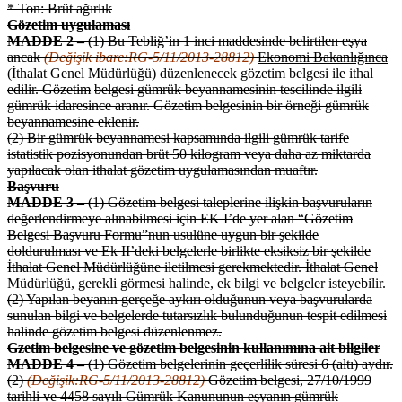
* Ton: Brüt ağırlık
Gözetim uygulaması
MADDE 2 –
(1) Bu Tebliğ’in 1 inci maddesinde belirtilen eşya
ancak
(Değişik ibare:RG-5/11/2013-28812)
Ekonomi Bakanlığınca
(İthalat Genel Müdürlüğü) düzenlenecek gözetim belgesi ile ithal
edilir. Gözetim
belgesi gümrük beyannamesinin tescilinde ilgili
gümrük idaresince aranır. Gözetim belgesinin bir örneği gümrük
beyannamesine eklenir.
(2) Bir gümrük beyannamesi kapsamında ilgili gümrük tarife
istatistik pozisyonundan brüt 50 kilogram veya daha az miktarda
yapılacak olan ithalat gözetim uygulamasından muaftır.
Başvuru
MADDE 3 –
(1) Gözetim belgesi taleplerine ilişkin başvuruların
değerlendirmeye alınabilmesi için EK I’de yer alan “Gözetim
Belgesi Başvuru Formu”nun usulüne uygun bir şekilde
doldurulması ve Ek II’deki belgelerle birlikte eksiksiz bir şekilde
İthalat Genel Müdürlüğüne iletilmesi gerekmektedir. İthalat Genel
Müdürlüğü, gerekli görmesi halinde, ek bilgi ve belgeler isteyebilir.
(2) Yapılan beyanın gerçeğe aykırı olduğunun veya başvurularda
sunulan bilgi ve belgelerde tutarsızlık bulunduğunun tespit edilmesi
halinde gözetim belgesi düzenlenmez.
Gzetim belgesine ve gözetim belgesinin kullanımına ait bilgiler
MADDE 4 –
(1) Gözetim belgelerinin geçerlilik süresi 6 (altı) aydır.
(2)
(Değişik:RG-5/11/2013-28812)
Gözetim belgesi, 27/10/1999
tarihli ve 4458 sayılı Gümrük Kanununun eşyanın gümrük