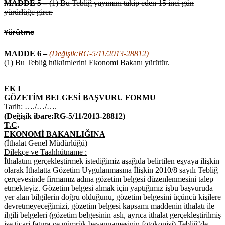
MADDE 5 –
(1) Bu Tebliğ yayımını takip eden 15 inci gün
yürürlüğe girer.
Yürütme
MADDE 6 –
(Değişik:RG-5/11/2013-28812)
(1) Bu Tebliğ hükümlerini Ekonomi Bakanı yürütür.
EK I
GÖZETİM BELGESİ BAŞVURU FORMU
Tarih: …./…/….
(Değişik ibare:RG-5/11/2013-28812)
T.C
.
EKONOMİ BAKANLIĞINA
(İthalat Genel Müdürlüğü)
Dilekçe ve Taahhütname :
İthalatını gerçekleştirmek istediğimiz aşağıda belirtilen eşyaya ilişkin
olarak İthalatta Gözetim Uygulanmasına İlişkin 2010/8 sayılı Tebliğ
çerçevesinde firmamız adına gözetim belgesi düzenlenmesini talep
etmekteyiz. Gözetim belgesi almak için yaptığımız işbu başvuruda
yer alan bilgilerin doğru olduğunu, gözetim belgesini üçüncü kişilere
devretmeyeceğimizi, gözetim belgesi kapsamı maddenin ithalatı ile
ilgili belgeleri (gözetim belgesinin aslı, ayrıca ithalat gerçekleştirilmiş
ise ticari fatura ve gümrük beyannamesinin fotokopisi) Tebliğ’de