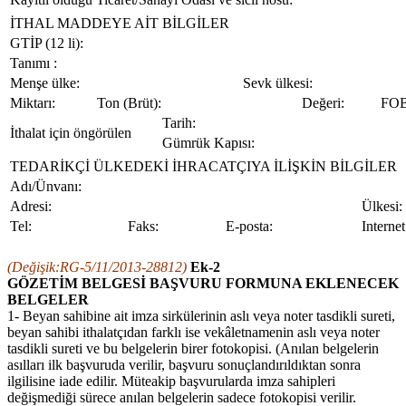
İTHAL MADDEYE AİT BİLGİLER
GTİP (12 li):
Tanımı :
Menşe ülke:
Sevk ülkesi:
Miktarı:
Ton (Brüt):
Değeri:
FOB
Tarih:
İthalat için öngörülen
Gümrük Kapısı:
TEDARİKÇİ ÜLKEDEKİ İHRACATÇIYA İLİŞKİN BİLGİLER
Adı/Ünvanı:
Adresi:
Ülkesi:
Tel:
Faks:
E-posta:
Internet 
(Değişik:RG-5/11/2013-28812)
Ek-2
GÖZETİM BELGESİ BAŞVURU FORMUNA EKLENECEK
BELGELER
1- Beyan sahibine ait imza sirkülerinin aslı veya noter tasdikli sureti,
beyan sahibi ithalatçıdan farklı ise vekâletnamenin aslı veya noter
tasdikli sureti ve bu belgelerin birer fotokopisi. (Anılan belgelerin
asılları ilk başvuruda verilir, başvuru sonuçlandırıldıktan sonra
ilgilisine iade edilir. Müteakip başvurularda imza sahipleri
değişmediği sürece anılan belgelerin sadece fotokopisi verilir.