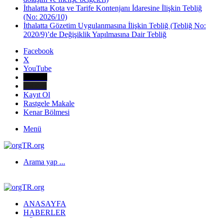
İthalatta Kota ve Tarife Kontenjanı İdaresine İlişkin Tebliğ
(No: 2026/10)
İthalatta Gözetim Uygulanmasına İlişkin Tebliğ (Tebliğ No:
2020/9)’de Değişiklik Yapılmasına Dair Tebliğ
Facebook
X
YouTube
E-Posta
Telefon
Kayıt Ol
Rastgele Makale
Kenar Bölmesi
Menü
Arama yap ...
ANASAYFA
HABERLER