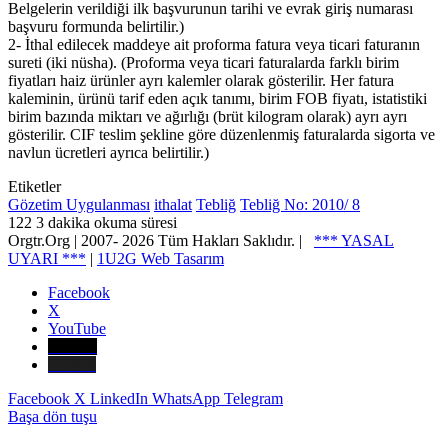
Belgelerin verildiği ilk başvurunun tarihi ve evrak giriş numarası
başvuru formunda belirtilir.)
2- İthal edilecek maddeye ait proforma fatura veya ticari faturanın
sureti (iki nüsha). (Proforma veya ticari faturalarda farklı birim
fiyatları haiz ürünler ayrı kalemler olarak gösterilir. Her fatura
kaleminin, ürünü tarif eden açık tanımı, birim FOB fiyatı, istatistiki
birim bazında miktarı ve ağırlığı (brüt kilogram olarak) ayrı ayrı
gösterilir. CIF teslim şekline göre düzenlenmiş faturalarda sigorta ve
navlun ücretleri ayrıca belirtilir.)
Etiketler
Gözetim Uygulanması
ithalat
Tebliğ
Tebliğ No: 2010/ 8
122
3 dakika okuma süresi
Orgtr.Org | 2007-
2026 Tüm Hakları Saklıdır. |
*** YASAL
UYARI ***
|
1U2G Web Tasarım
Facebook
X
YouTube
E-Posta
Telefon
Facebook
X
LinkedIn
WhatsApp
Telegram
Başa dön tuşu