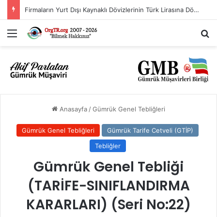
Firmaların Yurt Dışı Kaynaklı Dövizlerinin Türk Lirasına Dönüşümünün Desteklenmesi Hakkında Tebliğ (Sayı: 2023/5)’de Değişiklik Yapılmasına Dair Tebliğ (Sayı: 2026/11)
Menü
A
Anasayfa
/
Gümrük Genel Tebliğleri
Gümrük Genel Tebliğleri
Gümrük Tarife Cetveli (GTİP)
Tebliğler
Gümrük Genel Tebliği
(TARİFE-SINIFLANDIRMA
KARARLARI) (Seri No:22)