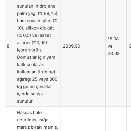
sunulan, hidrojene
palm yağı (% 89,45),
ham soya lesitini (%
10), silikon dioksit
(% 0,5) ve lezzet
15.08
artırıcı (%0,05)
8.
2309.90
ve
G
içeren ürün.
23.09
Domuzlar için yem
katkısı olarak
kullanılan ürün net
ağırlığı 25 veya 800
kg gelen çuvallar
içinde satışa
sunulur.
Hassas hâle
getirilmiş, ışığa
maruz bırakılmamış,