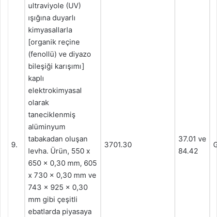
ultraviyole (UV)
ışığına duyarlı
kimyasallarla
[organik reçine
(fenollü) ve diyazo
bileşiği karışımı]
kaplı
elektrokimyasal
olarak
taneciklenmiş
alüminyum
tabakadan oluşan
37.01 ve
9.
3701.30
G
levha. Ürün, 550 x
84.42
650 x 0,30 mm, 605
x 730 x 0,30 mm ve
743 x 925 x 0,30
mm gibi çeşitli
ebatlarda piyasaya