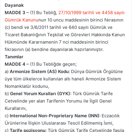
Dayanak
MADDE 3 –
(1) Bu Tebliğ,
27/10/1999 tarihli ve 4458 sayılı
Gümrük Kanunu
nun 10 uncu maddesinin birinci fıkrasının
(c) bendi ve 3/6/2011 tarihli ve 640 sayılı Gümrük ve
Ticaret Bakanlığının Teşkilat ve Görevleri Hakkında Kanun
Hükmünde Kararnamenin 7 nci maddesinin birinci
fıkrasının (a) bendine dayanılarak hazırlanmıştır.
Tanımlar
MADDE 4 –
(1) Bu Tebliğde geçen;
a)
Armonize Sistem (AS) Kodu:
Dünya Gümrük Örgütüne
üye tüm ülkelerce kullanılan altı haneli Armonize Sistem
Nomanklatür kodunu,
b)
Genel Yorum Kuralları (GYK):
Türk Gümrük Tarife
Cetvelinde yer alan Tarifenin Yorumu ile İlgili Genel
Kurallarını,
c)
International Non-Proprietary Name (INN):
Eczacılık
Ürünlerine İlişkin Uluslararası Tescil Edilmemiş İsmi,
ç)
Tarife pozisyonu:
Türk Gümrük Tarife Cetvelinde fasıla