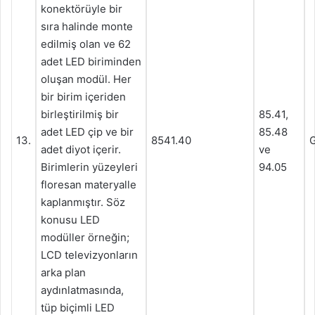
konektörüyle bir
sıra halinde monte
edilmiş olan ve 62
adet LED biriminden
oluşan modül. Her
bir birim içeriden
birleştirilmiş bir
85.41,
adet LED çip ve bir
85.48
13.
8541.40
G
adet diyot içerir.
ve
Birimlerin yüzeyleri
94.05
floresan materyalle
kaplanmıştır. Söz
konusu LED
modüller örneğin;
LCD televizyonların
arka plan
aydınlatmasında,
tüp biçimli LED