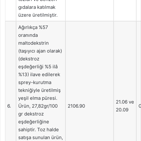
gıdalara katılmak
üzere üretilmiştir.
Ağırlıkça %57
oranında
maltodekstrin
(taşıyıcı ajan olarak)
(dekstroz
eşdeğerliği %5 ilâ
%13) ilave edilerek
sprey-kurutma
tekniğiyle üretilmiş
yeşil elma püresi.
21.06 ve
6.
Ürün, 27,82gr/100
2106.90
G
20.09
gr dekstroz
eşdeğerliğine
sahiptir. Toz halde
satışa sunulan ürün,