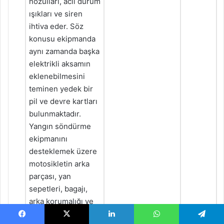
nozulları, acil durum
ışıkları ve siren
ihtiva eder. Söz
konusu ekipmanda
aynı zamanda başka
elektrikli aksamın
eklenebilmesini
teminen yedek bir
pil ve devre kartları
bulunmaktadır.
Yangın söndürme
ekipmanını
desteklemek üzere
motosikletin arka
parçası, yan
sepetleri, bagajı,
arka korumalığı ve
yolcu ayak dayama