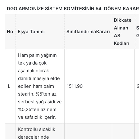
DGÖ ARMONİZE SİSTEM KOMİTESİNİN 54. DÖNEM KARAR
Dikkate
Alınan
S
No
Eşya Tanımı
Sınıflandırma
Kararı
AS
G
Kodları
Ham palm yağının
tek ya da çok
aşamalı olarak
damıtılmasıyla elde
1.
edilen ham palm
1511.90
G
stearin. %5’ten az
serbest yağ asidi ve
%0,25’ten az nem
ve safsızlık içerir.
Kontrollü sıcaklık
derecelerinde