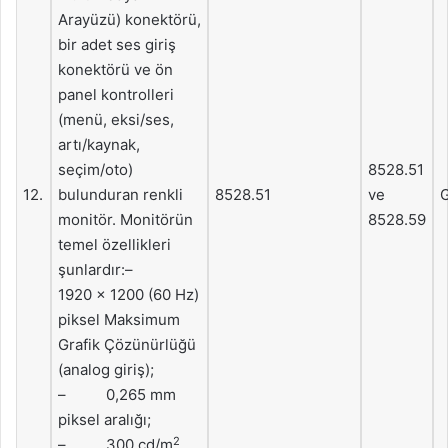
Arayüzü) konektörü,
bir adet ses giriş
konektörü ve ön
panel kontrolleri
(menü, eksi/ses,
artı/kaynak,
seçim/oto)
8528.51
12.
bulunduran renkli
8528.51
ve
G
monitör. Monitörün
8528.59
temel özellikleri
şunlardır:–
1920 x 1200 (60 Hz)
piksel Maksimum
Grafik Çözünürlüğü
(analog giriş);
– 0,265 mm
piksel aralığı;
2
– 300 cd/m