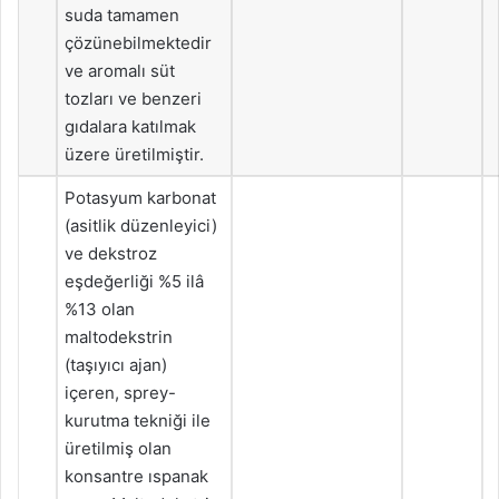
suda tamamen
çözünebilmektedir
ve aromalı süt
tozları ve benzeri
gıdalara katılmak
üzere üretilmiştir.
Potasyum karbonat
(asitlik düzenleyici)
ve dekstroz
eşdeğerliği %5 ilâ
%13 olan
maltodekstrin
(taşıyıcı ajan)
içeren, sprey-
kurutma tekniği ile
üretilmiş olan
konsantre ıspanak