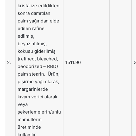
kristalize edildikten
sonra damıtılan
palm yağından elde
edilen rafine
edilmiş,
beyazlatılmış,
kokusu giderilmiş
(refined, bleached,
2.
1511.90
G
deodorized – RBD)
palm stearin. Ürün,
pişirme yağı olarak,
margarinlerde
kıvam verici olarak
veya
şekerlemelerin/unlu
mamullerin
üretiminde
kullanılır.