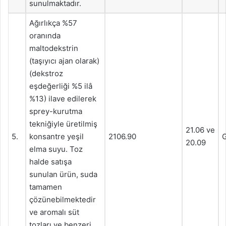
sunulmaktadır.
Ağırlıkça %57
oranında
maltodekstrin
(taşıyıcı ajan olarak)
(dekstroz
eşdeğerliği %5 ilâ
%13) ilave edilerek
sprey-kurutma
tekniğiyle üretilmiş
21.06 ve
5.
konsantre yeşil
2106.90
G
20.09
elma suyu. Toz
halde satışa
sunulan ürün, suda
tamamen
çözünebilmektedir
ve aromalı süt
tozları ve benzeri