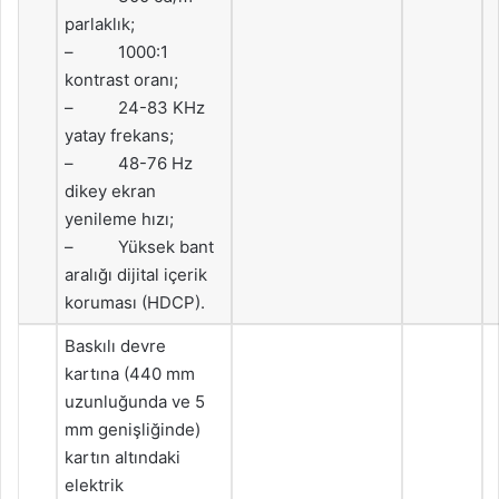
parlaklık;
– 1000:1
kontrast oranı;
– 24-83 KHz
yatay frekans;
– 48-76 Hz
dikey ekran
yenileme hızı;
– Yüksek bant
aralığı dijital içerik
koruması (HDCP).
Baskılı devre
kartına (440 mm
uzunluğunda ve 5
mm genişliğinde)
kartın altındaki
elektrik