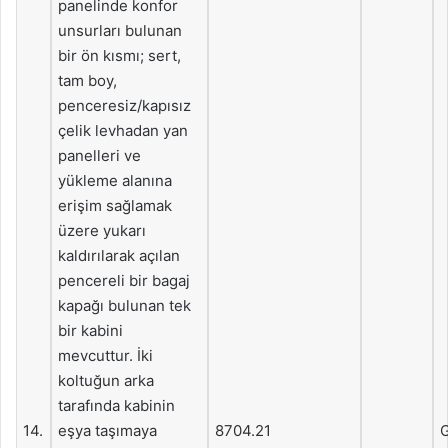
panelinde konfor
unsurları bulunan
bir ön kısmı; sert,
tam boy,
penceresiz/kapısız
çelik levhadan yan
panelleri ve
yükleme alanına
erişim sağlamak
üzere yukarı
kaldırılarak açılan
pencereli bir bagaj
kapağı bulunan tek
bir kabini
mevcuttur. İki
koltuğun arka
tarafında kabinin
14.
eşya taşımaya
8704.21
G