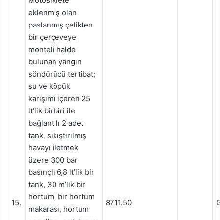
Motosiklete
eklenmiş olan
paslanmış çelikten
bir çerçeveye
monteli halde
bulunan yangın
söndürücü tertibat;
su ve köpük
karışımı içeren 25
lt’lik birbiri ile
bağlantılı 2 adet
tank, sıkıştırılmış
havayı iletmek
üzere 300 bar
basınçlı 6,8 lt’lik bir
tank, 30 m’lik bir
hortum, bir hortum
15.
8711.50
G
makarası, hortum