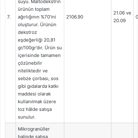
suyu. Maltodekstrin
ürünün toplam
21.06 ve
7.
ağırlığının %70’ini
2106.90
G
20.09
oluşturur. Ürünün
dekstroz
eşdeğerliği 20,81
gr/100gr’dır. Ürün su
içerisinde tamamen
çözünebilir
niteliktedir ve
sebze çorbası, sos
gibi gıdalarda katkı
maddesi olarak
kullanılmak üzere
toz hâlde satışa
sunulur.
Mikrogranüller
halinde satışa