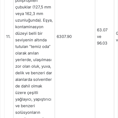
polipropilen
çubuklar (127,5 mm
veya 162,3 mm
uzunluğunda). Eşya,
kontaminasyon
63.07
düzeyi belli bir
G
11.
6307.90
ve
seviyenin altında
v
96.03
tutulan “temiz oda”
olarak anılan
yerlerde, ulaşılması
zor olan oluk, yuva,
delik ve benzeri dar
alanlarda solventler
de dahil olmak
üzere çeşitli
yağlayıcı, yapıştırıcı
ve benzeri
solüsyonların