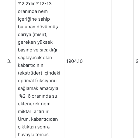
%2,2’dir.%12-13
oranında nem
içeriğine sahip
bulunan dövülmüş
darıya (mısır),
gereken yüksek
basınç ve sıcaklığı
sağlayacak olan
3.
1904.10
G
kabartıcının
(ekstrüder) içindeki
optimal friksiyonu
sağlamak amacıyla
%2-6 oranında su
eklenerek nem
miktarı artırılır.
Ürün, kabartıcıdan
çıktıktan sonra
havayla temas