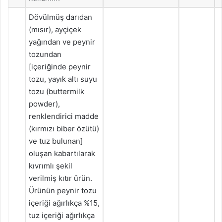
Dövülmüş darıdan
(mısır), ayçiçek
yağından ve peynir
tozundan
[içeriğinde peynir
tozu, yayık altı suyu
tozu (buttermilk
powder),
renklendirici madde
(kırmızı biber özütü)
ve tuz bulunan]
oluşan kabartılarak
kıvrımlı şekil
verilmiş kıtır ürün.
Ürünün peynir tozu
içeriği ağırlıkça %15,
tuz içeriği ağırlıkça