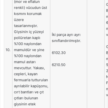
(mor ve eflatun
G
renkli) vücudun üst
B
kısmını korumak
n
üzere
6
tasarlanmıştır.
n
Giysinin iç yüzeyi
İki parça ayrı ayrı
v
poliüretan kaplı
sınıflandırılmıştır.
%100 naylondan
G
10.
mamuldür ve yine
6102.30
B
%100 naylondan
n
mamul astarı
6210.50
5
mevcuttur. Yakası,
2
cepleri, kayan
N
fermuarla tutturulan
F
ayrılabilir kapüşonu,
n
cırt bantları ve çıt
v
çıtları bulunan
giysinin etek