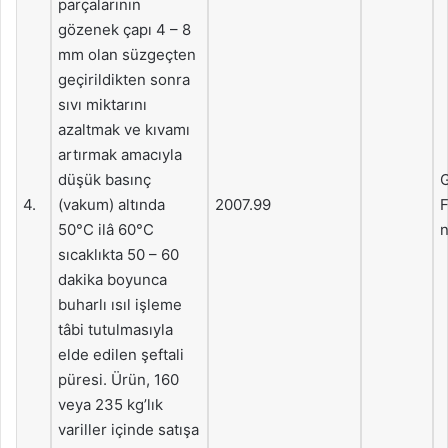
parçalarının
gözenek çapı 4 – 8
mm olan süzgeçten
geçirildikten sonra
sıvı miktarını
azaltmak ve kıvamı
artırmak amacıyla
düşük basınç
G
4.
(vakum) altında
2007.99
F
50°C ilâ 60°C
n
sıcaklıkta 50 – 60
dakika boyunca
buharlı ısıl işleme
tâbi tutulmasıyla
elde edilen şeftali
püresi. Ürün, 160
veya 235 kg’lık
variller içinde satışa