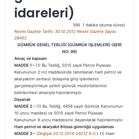
idareleri)
396
1 dakika okuma süresi
R
esmi Gazete Tarihi: 30.10.2012 Resmi Gazete Sayısı:
28452
GÜMRÜK GENEL TEBLİĞİ (GÜMRÜK İŞLEMLERİ) (SERİ
NO: 99)
Amaç ve kapsam
MADDE 1 –
(1) Bu Tebliğ,
5015 sayılı Petrol Piyasası
Kanunu
nun 2 nci maddesinde tanımlanan ham petrol ve
akaryakıtın serbest dolaşıma giriş işlemlerini
gerçekleştirmeye yetkili gümrük müdürlüklerinin
belirlenmesi amacıyla hazırlanmıştır.
Dayanak
MADDE 2 –
(1) Bu Tebliğ,
4458 sayılı Gümrük Kanunu
nun
10 uncu maddesi ve
5015 sayılı Petrol Piyasası
Kanunu
nun 9 uncu maddesine dayanılarak hazırlanmıştır.
Ham petrol ve akaryakıt ihtisas gümrüğü uygulaması
MADDE 3 –
(Değişik:20.12.2014-29212 R.G.)
(1) Ham