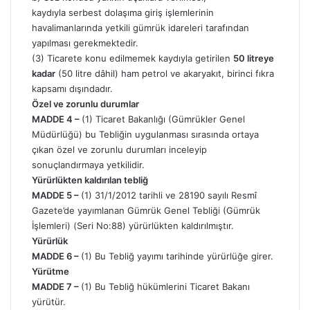
kaydıyla serbest dolaşıma giriş işlemlerinin
havalimanlarında yetkili gümrük idareleri tarafından
yapılması gerekmektedir.
(3) Ticarete konu edilmemek kaydıyla getirilen
50 litreye
kadar
(50 litre dâhil) ham petrol ve akaryakıt, birinci fıkra
kapsamı dışındadır.
Özel ve zorunlu durumlar
MADDE 4 –
(1) Ticaret Bakanlığı (Gümrükler Genel
Müdürlüğü) bu Tebliğin uygulanması sırasında ortaya
çıkan özel ve zorunlu durumları inceleyip
sonuçlandırmaya yetkilidir.
Yürürlükten kaldırılan tebliğ
MADDE 5 –
(1) 31/1/2012 tarihli ve 28190 sayılı Resmî
Gazete’de yayımlanan Gümrük Genel Tebliği (Gümrük
İşlemleri) (Seri No:88) yürürlükten kaldırılmıştır.
Yürürlük
MADDE 6 –
(1) Bu Tebliğ yayımı tarihinde yürürlüğe girer.
Yürütme
MADDE 7 –
(1) Bu Tebliğ hükümlerini Ticaret Bakanı
yürütür.