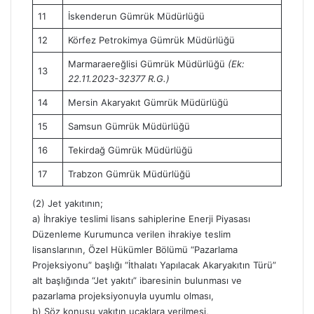
11
İskenderun Gümrük Müdürlüğü
12
Körfez Petrokimya Gümrük Müdürlüğü
Marmaraereğlisi Gümrük Müdürlüğü
(Ek:
13
22.11.2023-32377 R.G.)
14
Mersin Akaryakıt Gümrük Müdürlüğü
15
Samsun Gümrük Müdürlüğü
16
Tekirdağ Gümrük Müdürlüğü
17
Trabzon Gümrük Müdürlüğü
(2) Jet yakıtının;
a) İhrakiye teslimi lisans sahiplerine Enerji Piyasası
Düzenleme Kurumunca verilen ihrakiye teslim
lisanslarının, Özel Hükümler Bölümü “Pazarlama
Projeksiyonu” başlığı “İthalatı Yapılacak Akaryakıtın Türü”
alt başlığında “Jet yakıtı” ibaresinin bulunması ve
pazarlama projeksiyonuyla uyumlu olması,
b) Söz konusu yakıtın uçaklara verilmesi,