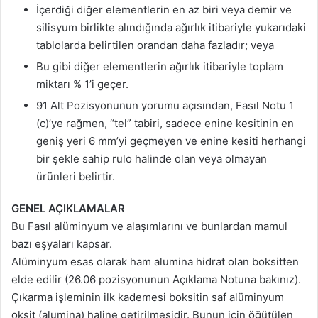
İçerdiği diğer elementlerin en az biri veya demir ve
silisyum birlikte alındığında ağırlık itibariyle yukarıdaki
tablolarda belirtilen orandan daha fazladır; veya
Bu gibi diğer elementlerin ağırlık itibariyle toplam
miktarı % 1’i geçer.
91 Alt Pozisyonunun yorumu açısından, Fasıl Notu 1
(c)’ye rağmen, “tel” tabiri, sadece enine kesitinin en
geniş yeri 6 mm’yi geçmeyen ve enine kesiti herhangi
bir şekle sahip rulo halinde olan veya olmayan
ürünleri belirtir.
GENEL AÇIKLAMALAR
Bu Fasıl alüminyum ve alaşımlarını ve bunlardan mamul
bazı eşyaları kapsar.
Alüminyum esas olarak ham alumina hidrat olan boksitten
elde edilir (26.06 pozisyonunun Açıklama Notuna bakınız).
Çıkarma işleminin ilk kademesi boksitin saf alüminyum
oksit (alumina) haline getirilmesidir. Bunun için öğütülen