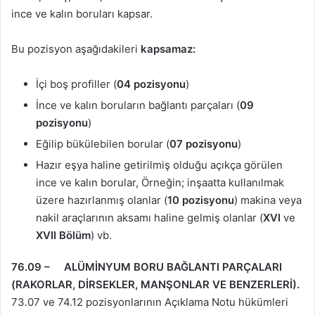
ince ve kalın boruları kapsar.
Bu pozisyon aşağıdakileri
kapsamaz:
İçi boş profiller (
04 pozisyonu
)
İnce ve kalın boruların bağlantı parçaları (
09
pozisyonu
)
Eğilip bükülebilen borular (
07 pozisyonu
)
Hazır eşya haline getirilmiş olduğu açıkça görülen
ince ve kalın borular, Örneğin; inşaatta kullanılmak
üzere hazırlanmış olanlar (
10 pozisyonu
) makina veya
nakil araçlarının aksamı haline gelmiş olanlar (
XVI
ve
XVII Bölüm
) vb.
76.09 – ALÜMİNYUM BORU BAĞLANTI PARÇALARI
(RAKORLAR, DİRSEKLER, MANŞONLAR VE BENZERLERİ).
73.07 ve 74.12 pozisyonlarının Açıklama Notu hükümleri