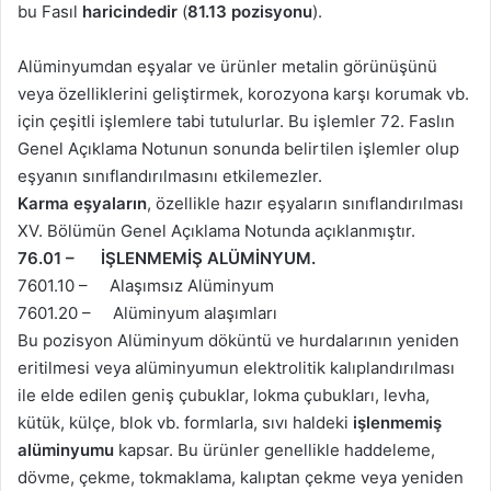
bu Fasıl
haricindedir
(
81.13 pozisyonu
).
Alüminyumdan eşyalar ve ürünler metalin görünüşünü
veya özelliklerini geliştirmek, korozyona karşı korumak vb.
için çeşitli işlemlere tabi tutulurlar. Bu işlemler 72. Faslın
Genel Açıklama Notunun sonunda belirtilen işlemler olup
eşyanın sınıflandırılmasını etkilemezler.
Karma eşyaların
, özellikle hazır eşyaların sınıflandırılması
XV. Bölümün Genel Açıklama Notunda açıklanmıştır.
76.01 – İŞLENMEMİŞ ALÜMİNYUM.
7601.10 – Alaşımsız Alüminyum
7601.20 – Alüminyum alaşımları
Bu pozisyon Alüminyum döküntü ve hurdalarının yeniden
eritilmesi veya alüminyumun elektrolitik kalıplandırılması
ile elde edilen geniş çubuklar, lokma çubukları, levha,
kütük, külçe, blok vb. formlarla, sıvı haldeki
işlenmemiş
alüminyumu
kapsar. Bu ürünler genellikle haddeleme,
dövme, çekme, tokmaklama, kalıptan çekme veya yeniden