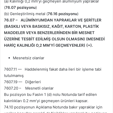
(a) Kalınlığı 0,2 mm’yi geçmeyen alüminyum yapraklar
(
76.07 pozisyonu
)
(b) Genleştirilmiş metal (
76.16 pozisyonu
)
76.07 – ALÜMİNYUMDAN YAPRAKLAR VE ŞERİTLER
(BASKILI VEYA BASKISIZ, KAĞIT, KARTON, PLASTİK
MADDELER VEYA BENZERLERİNDEN BİR MESNET
ÜZERİNE TESBİT EDİLMİŞ OLSUN OLMASIN) (MESNEDİ
HARİÇ KALINLIĞI O,2 MM’Yİ GEÇMEYENLER) (+).
Mesnetsiz olanlar
7607.11 — Haddelenmiş fakat daha ileri bir işleme tabi
tutulmamış
7607.19 — Diğerleri
7607.20 – Mesnetli olanlar
Bu pozisyon bu Faslın 1 (d) nolu Notunda tarif edilen
kalınlıkları 0.2 mm’yi geçmeyen ürünleri kapsar.
74.10 pozisyonun Açıklama Notunda bakır yapraklar için