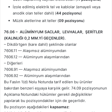
İzole edilmiş elektrik tel ve kablolar (emayeli veya
anodik olan teller dahil) (
44 pozisyonu
)
Müzik aletlerine ait teller (
09 pozisyonu
)
76.06 –
ALÜMİNYUM SACLAR, LEVHALAR, ŞERİTLER
(KALINLIĞI 0,2 MM.Yİ GEÇENLER).
– Dikdörtgen (kare dahil) şeklinde olanlar
7606.11 — Alaşımsız alüminyumdan
7606.12 — Alüminyum alaşımlarından
– Diğerleri
7606.91 — Alaşımsız alüminyumdan
7606.92 — Alüminyum alaşımlarından
Bu Faslın 1(d) Nolu Notunda tarif edilen bu ürünler
bakırdan benzeri eşyaya karşılık gelir. 74.09 pozisyonunun
Açıklama Notundaki hükümler
gerekli değişiklikler
yapılarak
bu pozisyondakiler için de geçerlidir.
Bu pozisyon aşağıdakileri
kapsamaz
: