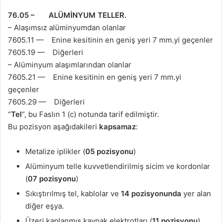
76.05 – ALÜMİNYUM TELLER.
– Alaşımsız alüminyumdan olanlar
7605.11 — Enine kesitinin en geniş yeri 7 mm.yi geçenler
7605.19 — Diğerleri
– Alüminyum alaşımlarından olanlar
7605.21 — Enine kesitinin en geniş yeri 7 mm.yi
geçenler
7605.29 — Diğerleri
“
Tel
“, bu Faslın 1 (c) notunda tarif edilmiştir.
Bu pozisyon aşağıdakileri
kapsamaz
:
Metalize iplikler (
05 pozisyonu
)
Alüminyum telle kuvvetlendirilmiş sicim ve kordonlar
(
07 pozisyonu
)
Sıkıştırılmış tel, kablolar ve
14 pozisyonunda
yer alan
diğer eşya.
Üzeri kaplanmış kaynak elektrotları (
11 pozisyonu
)