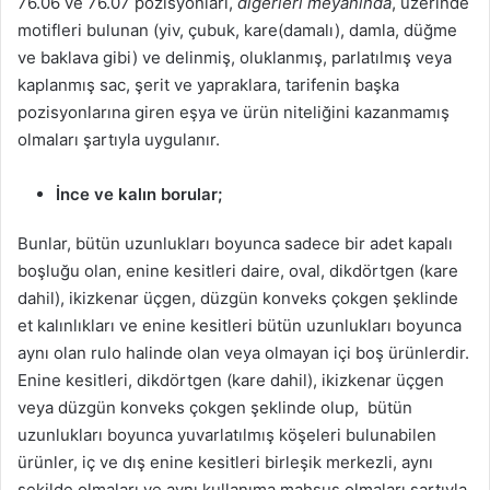
76.06 ve 76.07 pozisyonları,
diğerleri meyanında
, üzerinde
motifleri bulunan (yiv, çubuk, kare(damalı), damla, düğme
ve baklava gibi) ve delinmiş, oluklanmış, parlatılmış veya
kaplanmış sac, şerit ve yapraklara, tarifenin başka
pozisyonlarına giren eşya ve ürün niteliğini kazanmamış
olmaları şartıyla uygulanır.
İnce ve kalın borular;
Bunlar, bütün uzunlukları boyunca sadece bir adet kapalı
boşluğu olan, enine kesitleri daire, oval, dikdörtgen (kare
dahil), ikizkenar üçgen, düzgün konveks çokgen şeklinde
et kalınlıkları ve enine kesitleri bütün uzunlukları boyunca
aynı olan rulo halinde olan veya olmayan içi boş ürünlerdir.
Enine kesitleri, dikdörtgen (kare dahil), ikizkenar üçgen
veya düzgün konveks çokgen şeklinde olup, bütün
uzunlukları boyunca yuvarlatılmış köşeleri bulunabilen
ürünler, iç ve dış enine kesitleri birleşik merkezli, aynı
şekilde olmaları ve aynı kullanıma mahsus olmaları şartıyla