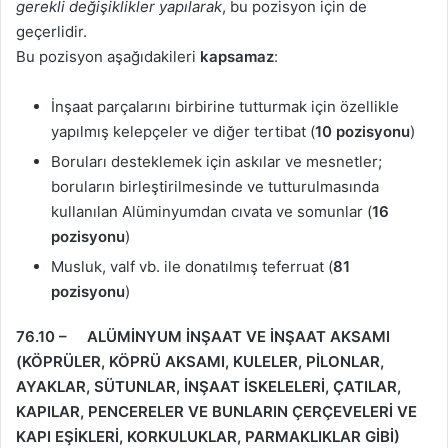
gerekli değişiklikler yapılarak
, bu pozisyon için de
geçerlidir.
Bu pozisyon aşağıdakileri
kapsamaz
:
İnşaat parçalarını birbirine tutturmak için özellikle
yapılmış kelepçeler ve diğer tertibat (
10 pozisyonu
)
Boruları desteklemek için askılar ve mesnetler;
boruların birleştirilmesinde ve tutturulmasında
kullanılan Alüminyumdan cıvata ve somunlar (
16
pozisyonu
)
Musluk, valf vb. ile donatılmış teferruat (
81
pozisyonu
)
76.10 – ALÜMİNYUM İNŞAAT VE İNŞAAT AKSAMI
(KÖPRÜLER, KÖPRÜ AKSAMI, KULELER, PİLONLAR,
AYAKLAR, SÜTUNLAR, İNŞAAT İSKELELERİ, ÇATILAR,
KAPILAR, PENCERELER VE BUNLARIN ÇERÇEVELERİ VE
KAPI EŞİKLERİ, KORKULUKLAR, PARMAKLIKLAR GİBİ)