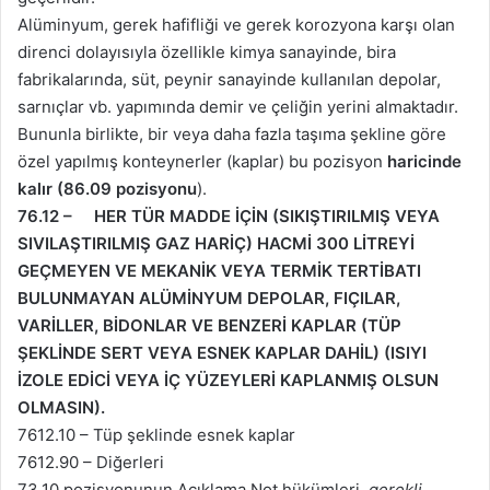
Alüminyum, gerek hafifliği ve gerek korozyona karşı olan
direnci dolayısıyla özellikle kimya sanayinde, bira
fabrikalarında, süt, peynir sanayinde kullanılan depolar,
sarnıçlar vb. yapımında demir ve çeliğin yerini almaktadır.
Bununla birlikte, bir veya daha fazla taşıma şekline göre
özel yapılmış konteynerler (kaplar) bu pozisyon
haricinde
kalır (86.09 pozisyonu
).
76.12 – HER TÜR MADDE İÇİN (SIKIŞTIRILMIŞ VEYA
SIVILAŞTIRILMIŞ GAZ HARİÇ) HACMİ 300 LİTREYİ
GEÇMEYEN VE MEKANİK VEYA TERMİK TERTİBATI
BULUNMAYAN ALÜMİNYUM DEPOLAR, FIÇILAR,
VARİLLER, BİDONLAR VE BENZERİ KAPLAR (TÜP
ŞEKLİNDE SERT VEYA ESNEK KAPLAR DAHİL) (ISIYI
İZOLE EDİCİ VEYA İÇ YÜZEYLERİ KAPLANMIŞ OLSUN
OLMASIN).
7612.10 – Tüp şeklinde esnek kaplar
7612.90 – Diğerleri
73.10 pozisyonunun Açıklama Not hükümleri,
gerekli