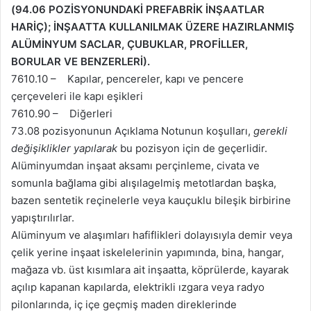
(94.06 POZİSYONUNDAKİ PREFABRİK İNŞAATLAR
HARİÇ); İNŞAATTA KULLANILMAK ÜZERE HAZIRLANMIŞ
ALÜMİNYUM SACLAR, ÇUBUKLAR, PROFİLLER,
BORULAR VE BENZERLERİ).
7610.10 – Kapılar, pencereler, kapı ve pencere
çerçeveleri ile kapı eşikleri
7610.90 – Diğerleri
73.08 pozisyonunun Açıklama Notunun koşulları,
gerekli
değişiklikler yapılarak
bu pozisyon için de geçerlidir.
Alüminyumdan inşaat aksamı perçinleme, civata ve
somunla bağlama gibi alışılagelmiş metotlardan başka,
bazen sentetik reçinelerle veya kauçuklu bileşik birbirine
yapıştırılırlar.
Alüminyum ve alaşımları hafiflikleri dolayısıyla demir veya
çelik yerine inşaat iskelelerinin yapımında, bina, hangar,
mağaza vb. üst kısımlara ait inşaatta, köprülerde, kayarak
açılıp kapanan kapılarda, elektrikli ızgara veya radyo
pilonlarında, iç içe geçmiş maden direklerinde