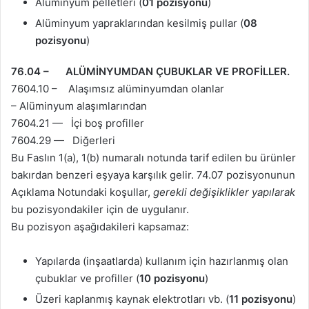
Alüminyum pelletleri (
01 pozisyonu
)
Alüminyum yapraklarından kesilmiş pullar (
08
pozisyonu
)
76.04 – ALÜMİNYUMDAN ÇUBUKLAR VE PROFİLLER.
7604.10 – Alaşımsız alüminyumdan olanlar
– Alüminyum alaşımlarından
7604.21 — İçi boş profiller
7604.29 — Diğerleri
Bu Faslın 1(a), 1(b) numaralı notunda tarif edilen bu ürünler
bakırdan benzeri eşyaya karşılık gelir. 74.07 pozisyonunun
Açıklama Notundaki koşullar,
gerekli değişiklikler yapılarak
bu pozisyondakiler için de uygulanır.
Bu pozisyon aşağıdakileri kapsamaz:
Yapılarda (inşaatlarda) kullanım için hazırlanmış olan
çubuklar ve profiller (
10 pozisyonu
)
Üzeri kaplanmış kaynak elektrotları vb. (
11 pozisyonu
)