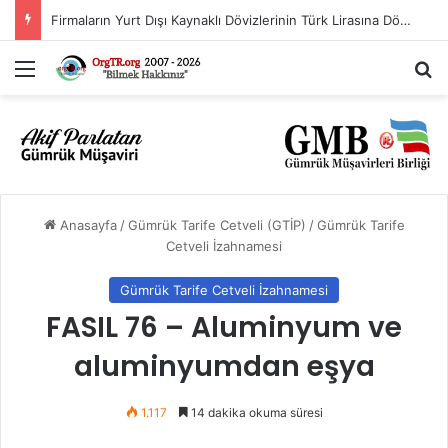
İthalat Rejimi Kararında Değişiklik Yapılmasına İlişkin Karar (Karar Sayısı: 11563)
Menü
A
Anasayfa
/
Gümrük Tarife Cetveli (GTİP)
/
Gümrük Tarife
Cetveli İzahnamesi
Gümrük Tarife Cetveli İzahnamesi
FASIL 76 – Aluminyum ve
aluminyumdan eşya
1.117
14 dakika okuma süresi