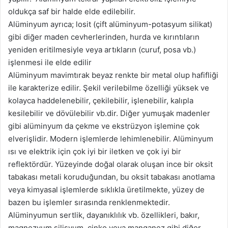
oldukça saf bir halde elde edilebilir.
Alüminyum ayrıca; losit (çift alüminyum-potasyum silikat)
gibi diğer maden cevherlerinden, hurda ve kırıntıların
yeniden eritilmesiyle veya artıkların (curuf, posa vb.)
işlenmesi ile elde edilir
Alüminyum mavimtırak beyaz renkte bir metal olup hafifliği
ile karakterize edilir. Şekil verilebilme özelliği yüksek ve
kolayca haddelenebilir, çekilebilir, işlenebilir, kalıpla
kesilebilir ve dövülebilir vb.dir. Diğer yumuşak madenler
gibi alüminyum da çekme ve ekstrüzyon işlemine çok
elverişlidir. Modern işlemlerde lehimlenebilir. Alüminyum
ısı ve elektrik için çok iyi bir iletken ve çok iyi bir
reflektördür. Yüzeyinde doğal olarak oluşan ince bir oksit
tabakası metali koruduğundan, bu oksit tabakası anotlama
veya kimyasal işlemlerde sıklıkla üretilmekte, yüzey de
bazen bu işlemler sırasında renklenmektedir.
Alüminyumun sertlik, dayanıklılık vb. özellikleri, bakır,
magnezyum silisyum, çinko veya manganez gibi diğer