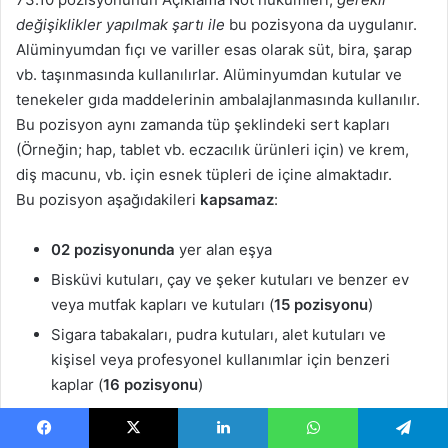
değişiklikler yapılmak şartı ile
bu pozisyona da uygulanır.
Alüminyumdan fıçı ve variller esas olarak süt, bira, şarap
vb. taşınmasında kullanılırlar. Alüminyumdan kutular ve
tenekeler gıda maddelerinin ambalajlanmasında kullanılır.
Bu pozisyon aynı zamanda tüp şeklindeki sert kapları
(Örneğin; hap, tablet vb. eczacılık ürünleri için) ve krem,
diş macunu, vb. için esnek tüpleri de içine almaktadır.
Bu pozisyon aşağıdakileri
kapsamaz
:
02 pozisyonunda
yer alan eşya
Bisküvi kutuları, çay ve şeker kutuları ve benzer ev
veya mutfak kapları ve kutuları (
15 pozisyonu
)
Sigara tabakaları, pudra kutuları, alet kutuları ve
kişisel veya profesyonel kullanımlar için benzeri
kaplar (
16 pozisyonu
)
04 pozisyonunda
yer alan eşya
Süs kutuları (
06 pozisyonu
)