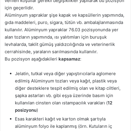
verilen koşullar
gerekli değişiklikler yapılarak
bu pozisyon
için geçerlidir.
Alüminyum yapraklar şişe kapak ve kapsüllerin yapımında,
gıda maddeleri, puro, sigara, tütün vb. ambalajlanmasında
kullanılır. Alüminyum yapraklar 76.03 pozisyonunda yer
alan tozların yapımında, ısı yalıtımları için buruşuk
levhalarda, taklit gümüş yaldızcılığında ve veterinerlik
cerrahisinde, yaraların sarılmasında kullanılır.
Bu pozisyon aşağıdakileri
kapsamaz
:
Jelatin, tutkal veya diğer yapıştırıcılarla aglomere
edilmiş Alüminyum tozları veya kağıt, plastik veya
diğer desteklere tespit edilmiş olan ve kitap ciltleri,
şapka astarları vb. gibi eşya üzerinde basım için
kullanılan cinsten olan ıstampacılık varakları (
12
posizyonu
)
Esas karakteri kağıt ve karton olmak şartıyla
alüminyum folyo ile kaplanmış (örn. Kutuların iç