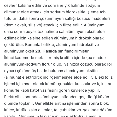
cevher kalsine edilir ve sonra eriyik halinde sodyum
alimunat elde etmek için sodyum hidroksitle işleme tabi
tutulur; daha sonra çözünmeyen saflığı bozucu maddeleri
(demir oksit, silis vb) atmak için filtre edilir. Alüminyum
daha sonra beyaz toz halinde saf alüminyum oksit elde
edilmek için kalsine edilen alüminyum hidroksit olarak
çöktürülür. Bununla birlikte, alüminyum hidroksit ve
alüminyum oksit
28. Fasılda
sınıflandırılmıştır.
İkinci kademede metal, erimiş krolitin içinde (bu madde
alüminyum-sodyum florur olup, yalnızca çözücü olarak rol
oynar) çözünmüş halde bulunan alüminyum oksitin
(alimuna) elektrolitik indirgenmesiyle elde edilir. Elekrtoliz
işlemi için anot olarak kömür çubuklar kullanılır ve iç kısmı
kömürle kaplı katot vazifesini gören küvlerde yapılır.
Elektroliz sonunda alüminyum, sifondan geçirildiği küvün
dibinde toplanır. Genellikle arıtma işleminden sonra blok,
külçe, kütük, kalın dilimler, tel çubuklar vb. şeklinde döküm
yapılır. Alüminyum tekrar yapılan elektroliz işlemiyle