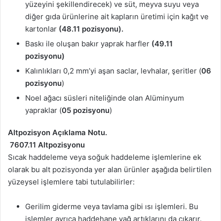
yüzeyini şekillendirecek) ve süt, meyva suyu veya
diğer gıda ürünlerine ait kapların üretimi için kağıt ve
kartonlar
(48.11 pozisyonu).
Baskı ile oluşan bakır yaprak harfler
(49.11
pozisyonu)
Kalınlıkları 0,2 mm’yi aşan saclar, levhalar, şeritler (
06
pozisyonu
)
Noel ağacı süsleri niteliğinde olan Alüminyum
yapraklar (
05 pozisyonu
)
Altpozisyon Açıklama Notu.
7607.11 Altpozisyonu
Sıcak haddeleme veya soğuk haddeleme işlemlerine ek
olarak bu alt pozisyonda yer alan ürünler aşağıda belirtilen
yüzeysel işlemlere tabi tutulabilirler:
Gerilim giderme veya tavlama gibi ısı işlemleri. Bu
işlemler ayrıca haddehane yağ artıklarını da çıkarır.