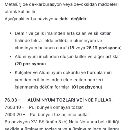
Metalürjide de-karburasyon veya de-oksidan maddeleri
olarak kullanılır.
Aşağıdakiler bu pozisyona
dahil değildir
:
Demir ve çelik imalinden arta kalan ve silikatlar
halinde tekrar elde edilebilir alüminyum ve
alüminyum bulunan curuf (
18
veya
26.19 pozisyonu
)
Alüminyum imalinden oluşan küller ve diğer artıklar
(
20 pozisyonu
)
Külçeler ve Alüminyum döküntü ve hurdalarının
yeniden eritilmesinden elde edilen benzeri
işlenmemiş döküm formları (
01 pozisyonu
)
76.03 – ALÜMİNYUM TOZLARI VE İNCE PULLAR.
7603.10 – Pul bünyeli olmayan tozlar
7603.20 – Pul bünyeli tozlar, ince pullar
Bu pozisyon XV. Bölümün 8 (b) Nolu Notunda belirtildiği
şekilde Alüminyum tozlarını ve Alüminyum ince pullarını