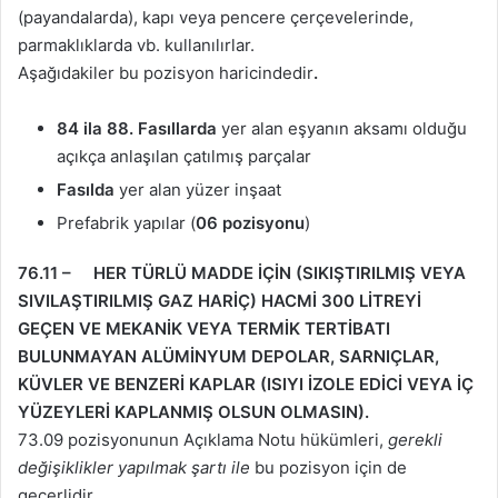
(payandalarda), kapı veya pencere çerçevelerinde,
parmaklıklarda vb. kullanılırlar.
Aşağıdakiler bu pozisyon haricindedir
.
84 ila 88. Fasıllarda
yer alan eşyanın aksamı olduğu
açıkça anlaşılan çatılmış parçalar
Fasılda
yer alan yüzer inşaat
Prefabrik yapılar (
06 pozisyonu
)
76.11 – HER TÜRLÜ MADDE İÇİN (SIKIŞTIRILMIŞ VEYA
SIVILAŞTIRILMIŞ GAZ HARİÇ) HACMİ 300 LİTREYİ
GEÇEN VE MEKANİK VEYA TERMİK TERTİBATI
BULUNMAYAN ALÜMİNYUM DEPOLAR, SARNIÇLAR,
KÜVLER VE BENZERİ KAPLAR (ISIYI İZOLE EDİCİ VEYA İÇ
YÜZEYLERİ KAPLANMIŞ OLSUN OLMASIN).
73.09 pozisyonunun Açıklama Notu hükümleri,
gerekli
değişiklikler yapılmak şartı ile
bu pozisyon için de
geçerlidir.