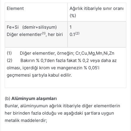
Element
Ağırlık itibariyle sınır oranı
(%)
Fe+Si (demir+silisyum)
1
(1)
(2)
Diğer elementler
, her biri
0.1
(1) Diğer elementler, örneğin; Cr,Cu,Mg,Mn,Ni,Zn
(2) Bakırın % 0,1’den fazla fakat % 0,2 veya daha az
olması, içerdiği krom ve mangenezin % 0,05’i
geçmemesi şartıyla kabul edilir.
(b)
Alüminyum alaşımları
Bunlar, alüminyumun ağırlık itibariyle diğer elementlerin
her birinden fazla olduğu ve aşağıdaki şartlara uygun
metalik maddelerdir;