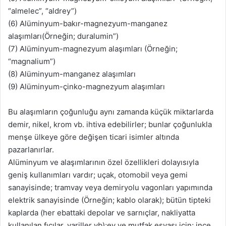
“almelec”, “aldrey”)
(6) Alüminyum-bakır-magnezyum-manganez
alaşımları(Örneğin; duralumin”)
(7) Alüminyum-magnezyum alaşımları (Örneğin;
“magnalium”)
(8) Alüminyum-manganez alaşımları
(9) Alüminyum-çinko-magnezyum alaşımları
Bu alaşımların çoğunluğu aynı zamanda küçük miktarlarda
demir, nikel, krom vb. ihtiva edebilirler; bunlar çoğunlukla
menşe ülkeye göre değişen ticari isimler altında
pazarlanırlar.
Alüminyum ve alaşımlarının özel özellikleri dolayısıyla
geniş kullanımları vardır; uçak, otomobil veya gemi
sanayisinde; tramvay veya demiryolu vagonları yapımında
elektrik sanayisinde (Örneğin; kablo olarak); bütün tipteki
kaplarda (her ebattaki depolar ve sarnıçlar, nakliyatta
kullanılan fıçılar, variller vb);ev ve mutfak eşyası için; ince