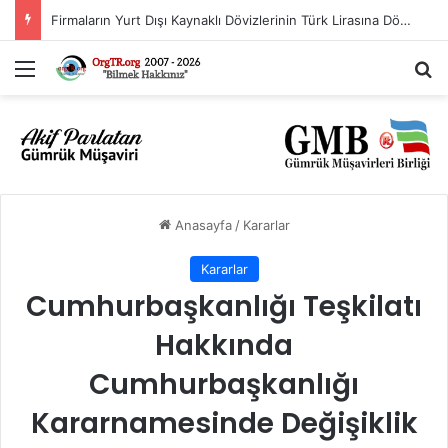
Firmaların Yurt Dışı Kaynaklı Dövizlerinin Türk Lirasına Dönüşümünün Desteklenmesi Hakkında Tebliğ (Sayı: 2023/5)’de Değişiklik Yapılmasına Dair Tebliğ (Sayı: 2026/11)
Menü
Ar
Anasayfa
/
Kararlar
Kararlar
Cumhurbaşkanlığı Teşkilatı
Hakkında
Cumhurbaşkanlığı
Kararnamesinde Değişiklik