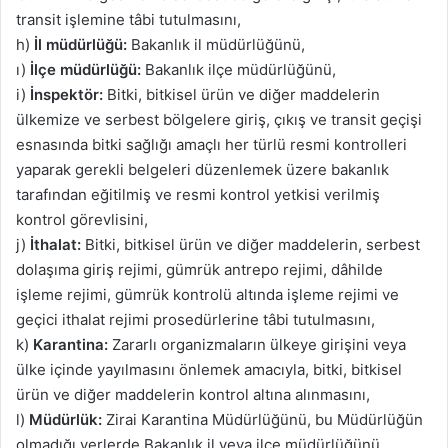
transit işlemine tâbi tutulmasını,
h)
İl müdürlüğü:
Bakanlık il müdürlüğünü,
ı)
İlçe müdürlüğü:
Bakanlık ilçe müdürlüğünü,
i)
İnspektör:
Bitki, bitkisel ürün ve diğer maddelerin
ülkemize ve serbest bölgelere giriş, çıkış ve transit geçişi
esnasında bitki sağlığı amaçlı her türlü resmi kontrolleri
yaparak gerekli belgeleri düzenlemek üzere bakanlık
tarafından eğitilmiş ve resmi kontrol yetkisi verilmiş
kontrol görevlisini,
j)
İthalat:
Bitki, bitkisel ürün ve diğer maddelerin, serbest
dolaşıma giriş rejimi, gümrük antrepo rejimi, dâhilde
işleme rejimi, gümrük kontrolü altında işleme rejimi ve
geçici ithalat rejimi prosedürlerine tâbi tutulmasını,
k)
Karantina:
Zararlı organizmaların ülkeye girişini veya
ülke içinde yayılmasını önlemek amacıyla, bitki, bitkisel
ürün ve diğer maddelerin kontrol altına alınmasını,
l)
Müdürlük:
Zirai Karantina Müdürlüğünü, bu Müdürlüğün
olmadığı yerlerde Bakanlık il veya ilçe müdürlüğünü,