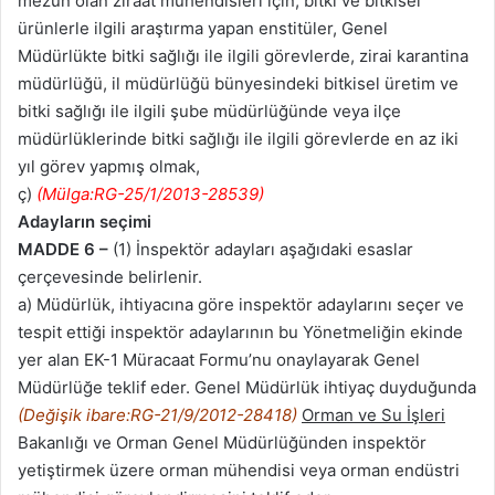
mezun olan ziraat mühendisleri için, bitki ve bitkisel
ürünlerle ilgili araştırma yapan enstitüler, Genel
Müdürlükte bitki sağlığı ile ilgili görevlerde, zirai karantina
müdürlüğü, il müdürlüğü bünyesindeki bitkisel üretim ve
bitki sağlığı ile ilgili şube müdürlüğünde veya ilçe
müdürlüklerinde bitki sağlığı ile ilgili görevlerde en az iki
yıl görev yapmış olmak,
ç)
(Mülga:RG-25/1/2013-28539)
Adayların seçimi
MADDE 6 –
(1) İnspektör adayları aşağıdaki esaslar
çerçevesinde belirlenir.
a) Müdürlük, ihtiyacına göre inspektör adaylarını seçer ve
tespit ettiği inspektör adaylarının bu Yönetmeliğin ekinde
yer alan EK-1 Müracaat Formu’nu onaylayarak Genel
Müdürlüğe teklif eder. Genel Müdürlük ihtiyaç duyduğunda
(Değişik ibare:RG-21/9/2012-28418)
Orman ve Su İşleri
Bakanlığı ve Orman Genel Müdürlüğünden inspektör
yetiştirmek üzere orman mühendisi veya orman endüstri