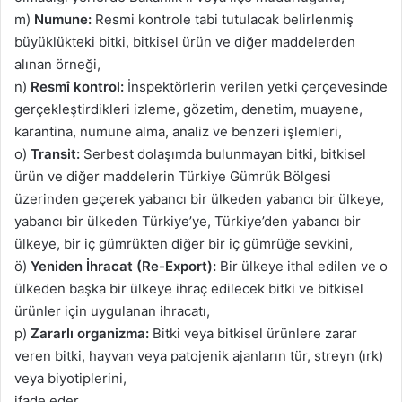
m)
Numune:
Resmi kontrole tabi tutulacak belirlenmiş
büyüklükteki bitki, bitkisel ürün ve diğer maddelerden
alınan örneği,
n)
Resmî kontrol:
İnspektörlerin verilen yetki çerçevesinde
gerçekleştirdikleri izleme, gözetim, denetim, muayene,
karantina, numune alma, analiz ve benzeri işlemleri,
o)
Transit:
Serbest dolaşımda bulunmayan bitki, bitkisel
ürün ve diğer maddelerin Türkiye Gümrük Bölgesi
üzerinden geçerek yabancı bir ülkeden yabancı bir ülkeye,
yabancı bir ülkeden Türkiye’ye, Türkiye’den yabancı bir
ülkeye, bir iç gümrükten diğer bir iç gümrüğe sevkini,
ö)
Yeniden İhracat (Re-Export):
Bir ülkeye ithal edilen ve o
ülkeden başka bir ülkeye ihraç edilecek bitki ve bitkisel
ürünler için uygulanan ihracatı,
p)
Zararlı organizma:
Bitki veya bitkisel ürünlere zarar
veren bitki, hayvan veya patojenik ajanların tür, streyn (ırk)
veya biyotiplerini,
ifade eder.