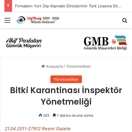
Firmaların Yurt Dışı Kaynaklı Dövizlerinin Türk Lirasına Dönüşümünün Desteklenmesi Hakkında Tebliğ (Sayı: 2023/5)’de Değişiklik Yapılmasına Dair Tebliğ (Sayı: 2026/11)
Menü
Ar
Anasayfa
/
Yönetmelikler
Yönetmelikler
Bitki Karantinası İnspektör
Yönetmeliği
263
7 dakika okuma süresi
21.04.2011-27912 Resmi Gazete