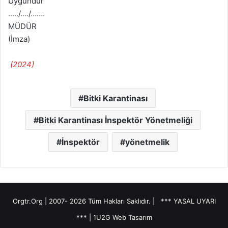
Uygundur
…../…./…….
MÜDÜR
(İmza)
(2024)
Bitki Karantinası
Bitki Karantinası İnspektör Yönetmeliği
İnspektör
yönetmelik
Orgtr.Org | 2007-
2026 Tüm Hakları Saklıdır. |
*** YASAL UYARI
***
|
1U2G Web Tasarım