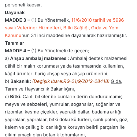
personeli kapsar.
Dayanak
MADDE 3 –
(1) Bu Yönetmelik,
11/6/2010 tarihli ve 5996
sayılı Veteriner Hizmetleri, Bitki Sağlığı, Gıda ve Yem
Kanunu
nun 31 inci maddesine dayanılarak hazırlanmıştır.
Tanımlar
MADDE 4 –
(1) Bu Yönetmelikte geçen;
a)
Ahşap ambalaj malzemesi:
Ambalaj destek malzemesi
dâhil bir malın korunması ya da taşınmasında kullanılan,
kâğıt ürünleri hariç ahşap veya ahşap ürünlerini,
b)
Bakanlık:
(Değişik ibare:RG-21/9/2012-28418)
Gıda,
Tarım ve Hayvancılık
Bakanlığını,
c)
Bitki:
Canlı bitkiler ile bunların derin dondurulmamış
meyve ve sebzeleri, yumrular, soğansılar, soğanlar ve
rizomlar, kesme çiçekler, yapraklı dallar, budama artığı
yapraklar, yapraklar, bitki doku kültürleri, canlı polen, göz,
kalem ve çelik gibi canlılığını koruyan belirli parçaları ile
dikim amaçlı olan botanik tohumlarını,