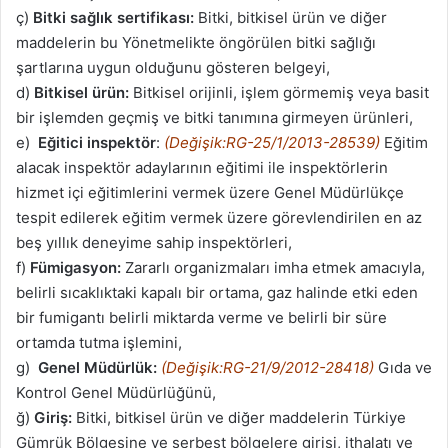
ç)
Bitki sağlık sertifikası:
Bitki, bitkisel ürün ve diğer
maddelerin bu Yönetmelikte öngörülen bitki sağlığı
şartlarına uygun olduğunu gösteren belgeyi,
d)
Bitkisel ürün:
Bitkisel orijinli, işlem görmemiş veya basit
bir işlemden geçmiş ve bitki tanımına girmeyen ürünleri,
e)
Eğitici inspektör
:
(Değişik:RG-25/1/2013-28539)
Eğitim
alacak inspektör adaylarının eğitimi ile inspektörlerin
hizmet içi eğitimlerini vermek üzere Genel Müdürlükçe
tespit edilerek eğitim vermek üzere görevlendirilen en az
beş yıllık deneyime sahip inspektörleri,
f)
Fümigasyon:
Zararlı organizmaları imha etmek amacıyla,
belirli sıcaklıktaki kapalı bir ortama, gaz halinde etki eden
bir fumigantı belirli miktarda verme ve belirli bir süre
ortamda tutma işlemini,
g)
Genel Müdürlük:
(Değişik:RG-21/9/2012-28418)
Gıda ve
Kontrol Genel Müdürlüğünü,
ğ)
Giriş:
Bitki, bitkisel ürün ve diğer maddelerin Türkiye
Gümrük Bölgesine ve serbest bölgelere girişi, ithalatı ve