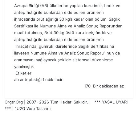
Avrupa Birliği (AB) ülkelerine yapılan kuru incir, fındık ve
antep fıstığı ile bunlardan elde edilen ürünlerin
ihracatında brüt ağırlığı 30 kg’a kadar olan bölüm Sağlık
Sertifikası ile Numune Alma ve Analiz Sonuç Raporundan
muaf tutulmuş, Brüt 30 kg üstü kuru incir, fındık ve
antep fıstığı ile bunlardan elde edilen ürünlerin
ihracatında gümrük idarelerince Sağlık Sertifikasına
ilaveten Numune Alma ve Analiz Sonuç Raporu” nun da
aranmasını sağlayacak şekilde sistemsel düzenleme
yapılmıştır.
Etiketler
ab
antepfıstığı
fındık
incir
170
Bir dakikadan az
Orgtr.Org | 2007-
2026 Tüm Hakları Saklıdır. |
*** YASAL UYARI
***
|
1U2G Web Tasarım
Facebook
X
YouTube
Facebook
X
LinkedIn
E-
Telefon
WhatsApp
Telegram